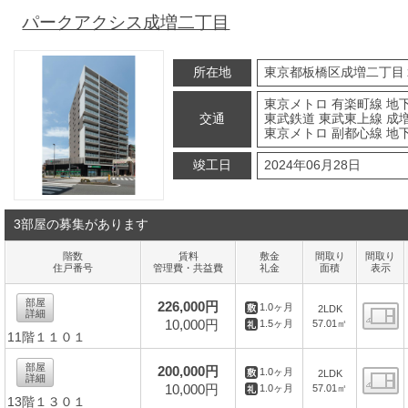
パークアクシス成増二丁目
所在地
東京都板橋区成増二丁目
東京メトロ 有楽町線 地
交通
東武鉄道 東武東上線 成増
東京メトロ 副都心線 地
竣工日
2024年06月28日
3部屋の募集があります
階数
賃料
敷金
間取り
間取り
住戸番号
管理費・共益費
礼金
面積
表示
部屋
226,000円
1.0ヶ月
2LDK
詳細
10,000円
57.01㎡
1.5ヶ月
11階１１０１
間
部屋
200,000円
1.0ヶ月
2LDK
詳細
10,000円
57.01㎡
1.0ヶ月
13階１３０１
間