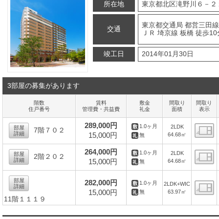
所在地
東京都北区滝野川６－２
東京都交通局 都営三田線
交通
ＪＲ 埼京線 板橋 徒歩10
竣工日
2014年01月30日
3部屋の募集があります
階数
賃料
敷金
間取り
間取り
住戸番号
管理費・共益費
礼金
面積
表示
289,000円
1.0ヶ月
2LDK
部屋
7階７０２
詳細
15,000円
64.68㎡
無
間
264,000円
1.0ヶ月
2LDK
部屋
2階２０２
詳細
15,000円
64.68㎡
無
間
部屋
282,000円
1.0ヶ月
2LDK+WIC
詳細
15,000円
63.97㎡
無
11階１１１９
間