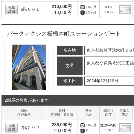
210,000円
1.0ヶ月
2LDK
部屋
6階６０１
詳細
10,000円
57.01㎡
1.2ヶ月
間
パークアクシス板橋本町ステーションゲート
所在地
東京都板橋区清水町３６
東京都交通局 都営三田線
交通
竣工日
2024年12月16日
2部屋の募集があります
階数
賃料
敷金
間取り
間取り
住戸番号
管理費・共益費
礼金
面積
表示
236,000円
1.0ヶ月
2LDK+WIC
部屋
2階２０２
詳細
20,000円
55.9㎡
無