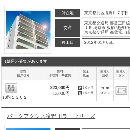
所在地
東京都北区滝野川７丁目
東京都交通局 都営三田線
交通
ＪＲ 埼京線 板橋 徒歩10
東京都交通局 都電荒川線
竣工日
2012年01月05日
1部屋の募集があります
階数
賃料
敷金
間取り
間取り
住戸番号
管理費・共益費
礼金
面積
表示
部屋
223,000円
1.0ヶ月
2LDK
詳細
12,000円
53.25㎡
1.0ヶ月
13階１３０２
間
パークアクシス滝野川ラ ブリーズ