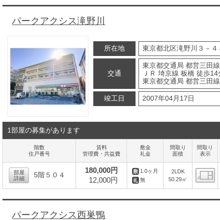
パークアクシス滝野川
所在地
東京都北区滝野川３－４
東京都交通局 都営三田線 
交通
ＪＲ 埼京線 板橋 徒歩14
東京都交通局 都営三田線
竣工日
2007年04月17日
1部屋の募集があります
階数
賃料
敷金
間取り
間取り
住戸番号
管理費・共益費
礼金
面積
表示
180,000円
1.0ヶ月
2LDK
部屋
5階５０４
詳細
12,000円
50.29㎡
無
間
パークアクシス西巣鴨