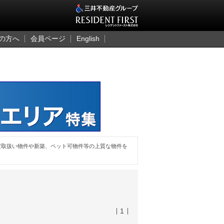
三井のレジデント
の方へ
会員ページ
English
定取扱い物件や新築、ペット可物件等の上質な物件を
1