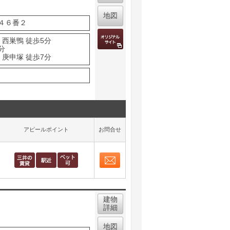
地図
４６番２
 西巣鴨 徒歩5分
分
 庚申塚 徒歩7分
アピールポイント
お問合せ
お問合せ
取り表示
建物
詳細
地図