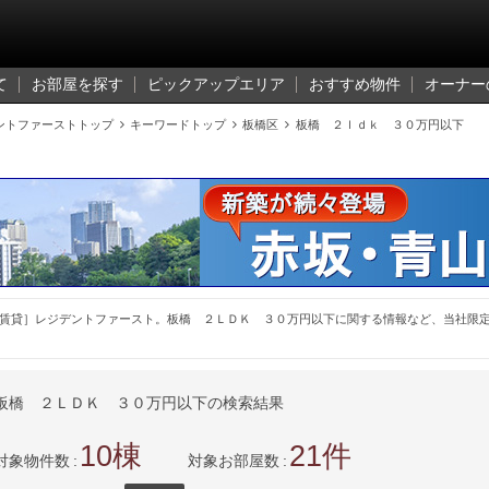
て
お部屋を探す
ピックアップエリア
おすすめ物件
オーナー
ントファーストトップ

キーワードトップ

板橋区

板橋 ２ｌｄｋ ３０万円以下
賃貸］レジデントファースト。板橋 ２ＬＤＫ ３０万円以下に関する情報など、当社限
板橋 ２ＬＤＫ ３０万円以下の検索結果
10
21
対象物件数
対象お部屋数