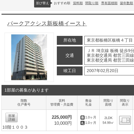
並び替え
おすすめ順
賃料順
間取り順
専有面積順
築年数順
パークアクシス新板橋イースト
所在地
東京都板橋区板橋４丁目
ＪＲ 埼京線 板橋 徒歩9
交通
東京都交通局 都営三田線
東京都交通局 都営三田線 
竣工日
2007年02月20日
1部屋の募集があります
階数
賃料
敷金
間取り
間取り
住戸番号
管理費・共益費
礼金
面積
表示
部屋
225,000円
1.0ヶ月
2LDK
詳細
10,000円
54.99㎡
1.0ヶ月
10階１００３
間