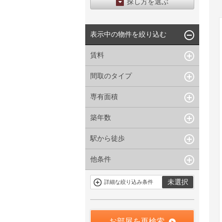
探し方を選ぶ
エリアから探す
表示中の物件を絞り込む
区から探す
地図から探す
賃料
沿線から探す
間取のタイプ
~
下限なし
上限なし
管理費/共益費含む
専有面積
1R〜1K
1DK〜1LDK
礼金なし
2K〜2LDK
3K〜3LDK
敷金なし
築年数
~
指定なし
指定なし
4LDK〜
礼金１ヶ月以下
駅から徒歩
指定なし
新築
フリーレント付き
1年以内
3年以内
他条件
指定なし
1分以内
5年以内
10年以内
3分以内
5分以内
15年以内
駐車場有
当社限定物件
未選択
詳細な絞り込み条件
10分以内
15分以内
定期借家を含
三井の賃貸物
まない
件
申込無し物件
のみ表示
お部屋を再検索