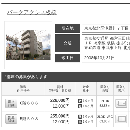
パークアクシス板橋
所在地
東京都北区滝野川７丁目
東京都交通局 都営三田線
交通
ＪＲ 埼京線 板橋 徒歩5
東武鉄道 東武東上線 北池
竣工日
2008年10月31日
2部屋の募集があります
階数
賃料
敷金
間取り
間取り
住戸番号
管理費・共益費
礼金
面積
表示
226,000円
1.0ヶ月
2LDK
部屋
6階６０６
詳細
12,000円
52.58㎡
1.0ヶ月
間
255,000円
1.0ヶ月
2LDK+WIC
部屋
5階５０８
詳細
12,000円
63.88㎡
1.0ヶ月
間