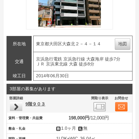
所在地
東京都大田区大森北２－４－１４
地図
京浜急行電鉄 京浜急行線 大森海岸 徒歩7分
交通
ＪＲ 京浜東北線 大森 徒歩8分
竣工日
2014年06月30日
3部屋の募集があります
部屋詳細
間取り表示
お問合せ
9階９０３
198,000円
12,000円
賃料・管理費・共益費
1.0ヶ月
無
敷金・礼金
1LDK+WIC
36.04㎡
間取・面積