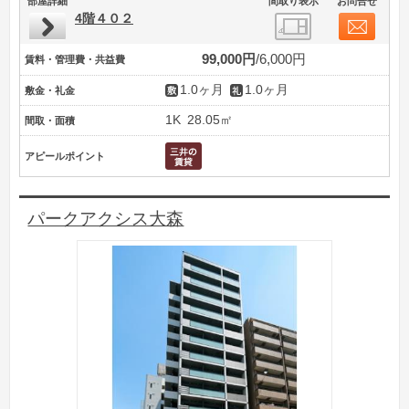
部屋詳細
間取り表示
お問合せ
4階４０２
99,000円
6,000円
賃料・管理費・共益費
1.0ヶ月
1.0ヶ月
敷金・礼金
1K
28.05㎡
間取・面積
アピールポイント
パークアクシス大森