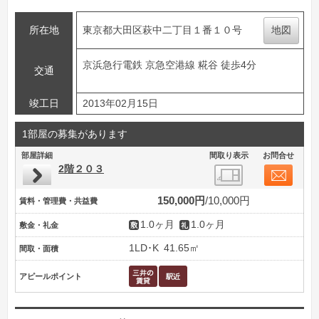
所在地
東京都大田区萩中二丁目１番１０号
地図
京浜急行電鉄 京急空港線 糀谷 徒歩4分
交通
竣工日
2013年02月15日
1部屋の募集があります
部屋詳細
間取り表示
お問合せ
2階２０３
150,000円
10,000円
賃料・管理費・共益費
1.0ヶ月
1.0ヶ月
敷金・礼金
1LD･K
41.65㎡
間取・面積
アピールポイント