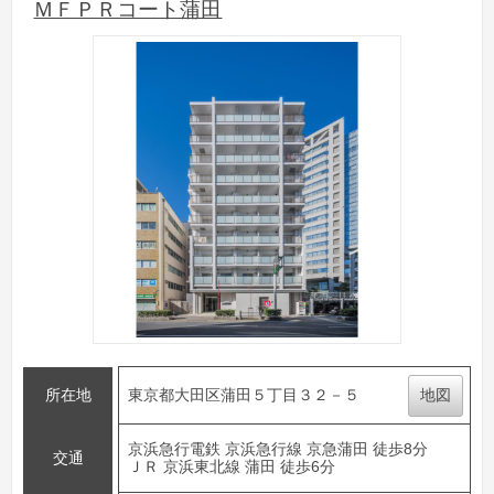
ＭＦＰＲコート蒲田
所在地
東京都大田区蒲田５丁目３２－５
地図
京浜急行電鉄 京浜急行線 京急蒲田 徒歩8分
交通
ＪＲ 京浜東北線 蒲田 徒歩6分