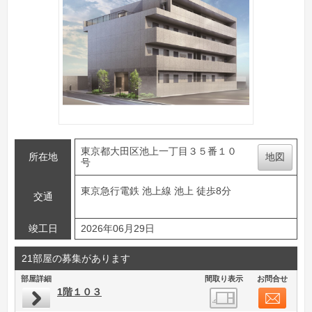
東京都大田区池上一丁目３５番１０
所在地
地図
号
東京急行電鉄 池上線 池上 徒歩8分
交通
竣工日
2026年06月29日
21部屋の募集があります
部屋詳細
間取り表示
お問合せ
1階１０３