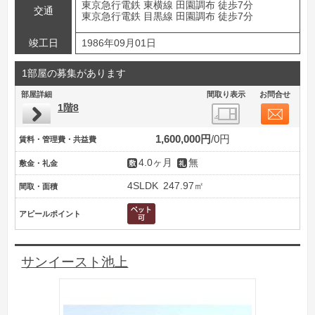
東京急行電鉄 東横線 田園調布 徒歩7分
交通
東京急行電鉄 目黒線 田園調布 徒歩7分
竣工日
1986年09月01日
1部屋の募集があります
部屋詳細
間取り表示
お問合せ
1階8
1,600,000円
0円
賃料・管理費・共益費
4.0ヶ月
無
敷金・礼金
4SLDK
247.97㎡
間取・面積
アピールポイント
サンイースト池上