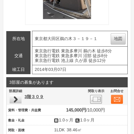
所在地
東京都大田区鵜の木３－１９－１
地図
東京急行電鉄 東急多摩川 鵜の木 徒歩8分
交通
東京急行電鉄 東急多摩川 沼部 徒歩8分
東京急行電鉄 池上線 久が原 徒歩12分
竣工日
2014年03月07日
3部屋の募集があります
部屋詳細
間取り表示
お問合せ
3階３０９
145,000円
10,000円
賃料・管理費・共益費
1.0ヶ月
1.0ヶ月
敷金・礼金
1LDK
38.46㎡
間取・面積