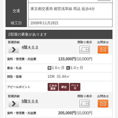
東京都交通局 都営浅草線 馬込 徒歩4分
交通
竣工日
2008年11月28日
2部屋の募集があります
部屋詳細
間取り表示
お問合せ
4階４０３
133,000円
10,000円
賃料・管理費・共益費
1.0ヶ月
1.0ヶ月
敷金・礼金
1DK
31.44㎡
間取・面積
アピールポイント
部屋詳細
間取り表示
お問合せ
5階５０６
205,000円
10,000円
賃料・管理費・共益費