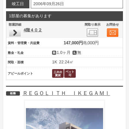
竣工日
2006年09月26日
1部屋の募集があります
部屋詳細
間取り表示
お問合せ
4階４０２
147,000円
8,000円
賃料・管理費・共益費
1.0ヶ月
無
敷金・礼金
1K
22.24㎡
間取・面積
アピールポイント
ＲＥＧＯＬＩＴＨ ＩＫＥＧＡＭＩ
新築