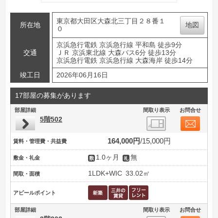
東京都大田区大森北三丁目２８番１
所在地
地図
０
京浜急行電鉄 京浜急行線 平和島 徒歩9分
交通
ＪＲ 京浜東北線 大森バス6分 徒歩13分
京浜急行電鉄 京浜急行線 大森海岸 徒歩14分
竣工日
2026年06月16日
17部屋の募集があります
部屋詳細
間取り表示
お問合せ
5階502
164,000円
15,000円
賃料・管理費・共益費
1.0ヶ月
無
敷金・礼金
1LDK+WIC
33.02㎡
間取・面積
アピールポイント
部屋詳細
間取り表示
お問合せ