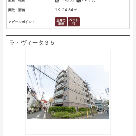
敷金・礼金
1K
24.34㎡
間取・面積
アピールポイント
ラ・ヴィータ３５