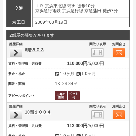
ＪＲ 京浜東北線 蒲田 徒歩10分
交通
京浜急行電鉄 京浜急行線 京急蒲田 徒歩7分
竣工日
2009年03月19日
2部屋の募集があります
部屋詳細
間取り表示
お問合せ
8階８０３
110,000円
5,000円
賃料・管理費・共益費
1.0ヶ月
1.0ヶ月
敷金・礼金
1K
24.34㎡
間取・面積
アピールポイント
部屋詳細
間取り表示
お問合せ
10階１００４
113,000円
5,000円
賃料・管理費・共益費
1.0ヶ月
1.0ヶ月