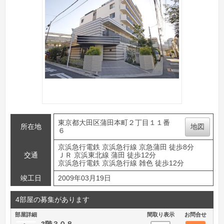
東京都大田区蒲田本町２丁目１１番
所在地
地図
６
京浜急行電鉄 京浜急行線 京急蒲田 徒歩8分
交通
ＪＲ 京浜東北線 蒲田 徒歩12分
京浜急行電鉄 京浜急行線 雑色 徒歩12分
竣工日
2009年03月19日
4部屋の募集があります
部屋詳細
間取り表示
お問合せ