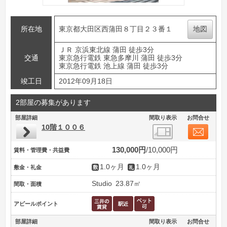
所在地
東京都大田区西蒲田８丁目２３番１
地図
ＪＲ 京浜東北線 蒲田 徒歩3分
交通
東京急行電鉄 東急多摩川 蒲田 徒歩3分
東京急行電鉄 池上線 蒲田 徒歩3分
竣工日
2012年09月18日
2部屋の募集があります
部屋詳細
間取り表示
お問合せ
10階１００６
130,000円
10,000円
賃料・管理費・共益費
1.0ヶ月
1.0ヶ月
敷金・礼金
Studio
23.87㎡
間取・面積
アピールポイント
部屋詳細
間取り表示
お問合せ