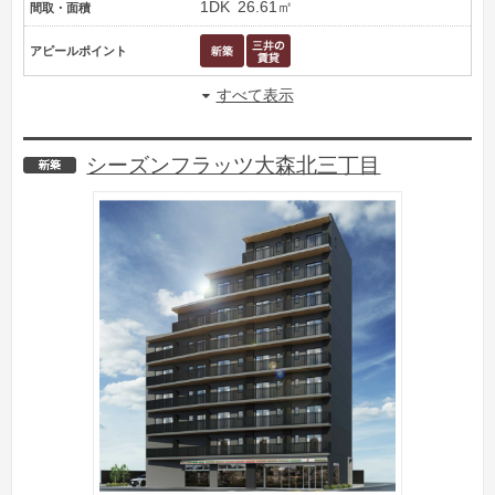
1DK
26.61㎡
間取・面積
アピールポイント
すべて表示
シーズンフラッツ大森北三丁目
新築