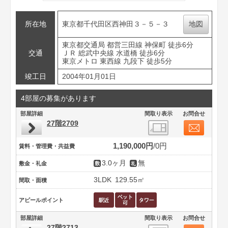
所在地
東京都千代田区西神田３－５－３
地図
東京都交通局 都営三田線 神保町 徒歩6分
交通
ＪＲ 総武中央線 水道橋 徒歩6分
東京メトロ 東西線 九段下 徒歩5分
竣工日
2004年01月01日
4部屋の募集があります
部屋詳細
間取り表示
お問合せ
27階2709
1,190,000円
0円
賃料・管理費・共益費
3.0ヶ月
無
敷金・礼金
3LDK
129.55㎡
間取・面積
アピールポイント
部屋詳細
間取り表示
お問合せ
27階2713