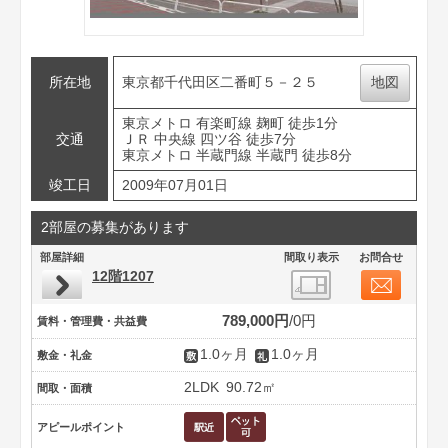
所在地
東京都千代田区二番町５－２５
地図
東京メトロ 有楽町線 麹町 徒歩1分
交通
ＪＲ 中央線 四ツ谷 徒歩7分
東京メトロ 半蔵門線 半蔵門 徒歩8分
竣工日
2009年07月01日
2部屋の募集があります
部屋詳細
間取り表示
お問合せ
12階1207
789,000円
0円
賃料・管理費・共益費
1.0ヶ月
1.0ヶ月
敷金・礼金
2LDK
90.72㎡
間取・面積
アピールポイント