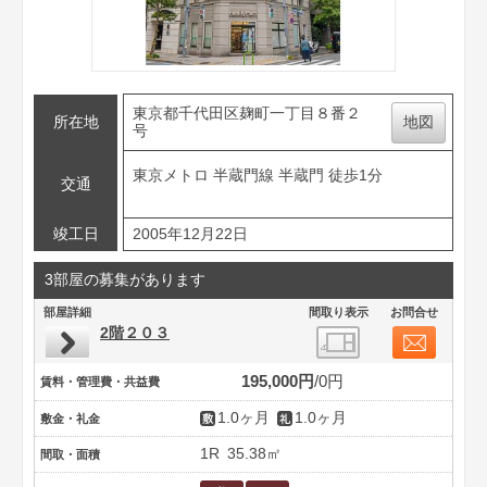
東京都千代田区麹町一丁目８番２
所在地
地図
号
東京メトロ 半蔵門線 半蔵門 徒歩1分
交通
竣工日
2005年12月22日
3部屋の募集があります
部屋詳細
間取り表示
お問合せ
2階２０３
195,000円
0円
賃料・管理費・共益費
1.0ヶ月
1.0ヶ月
敷金・礼金
1R
35.38㎡
間取・面積