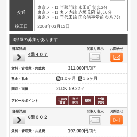
東京メトロ 半蔵門線 永田町 徒歩3分
交通
東京メトロ 丸ノ内線 赤坂見附 徒歩6分
東京メトロ 千代田線 国会議事堂前 徒歩7分
竣工日
2008年03月13日
3部屋の募集があります
部屋詳細
間取り表示
お問合せ
4階４０７
311,000円
0円
賃料・管理費・共益費
1.0ヶ月
1.5ヶ月
敷金・礼金
2LDK
59.22㎡
間取・面積
アピールポイント
部屋詳細
間取り表示
お問合せ
6階６０２
197,000円
0円
賃料・管理費・共益費