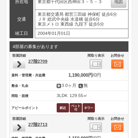
所在地
東京都千代田区西神田３－５－３
地図
東京都交通局 都営三田線 神保町 徒歩6分
交通
ＪＲ 総武中央線 水道橋 徒歩6分
東京メトロ 東西線 九段下 徒歩5分
竣工日
2004年01月01日
4部屋の募集があります
部屋詳細
間取り表示
お問合せ
27階2709
1,190,000円
0円
賃料・管理費・共益費
3.0ヶ月
無
敷金・礼金
3LDK
129.55㎡
間取・面積
アピールポイント
部屋詳細
間取り表示
お問合せ
27階2713