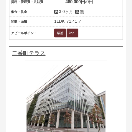
460,000円
0円
賃料・管理費・共益費
3.0ヶ月
無
敷金・礼金
1LDK
71.41㎡
間取・面積
アピールポイント
二番町テラス