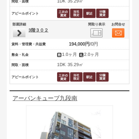
1DK
35.29㎡
間取・面積
アピールポイント
部屋詳細
間取り表示
お問合せ
3階３０２
194,000円
0円
賃料・管理費・共益費
1.0ヶ月
2.0ヶ月
敷金・礼金
1DK
35.29㎡
間取・面積
アピールポイント
アーバンキューブ九段南