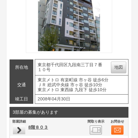
東京都千代田区九段南三丁目７番
所在地
地図
１０号
東京メトロ 有楽町線 市ヶ谷 徒歩6分
交通
ＪＲ 総武中央線 市ヶ谷 徒歩10分
東京メトロ 東西線 九段下 徒歩10分
竣工日
2008年04月30日
3部屋の募集があります
部屋詳細
間取り表示
お問合せ
8階８０３