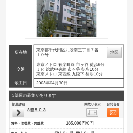
東京都千代田区九段南三丁目７番
所在地
地図
１０号
東京メトロ 有楽町線 市ヶ谷 徒歩6分
交通
ＪＲ 総武中央線 市ヶ谷 徒歩10分
東京メトロ 東西線 九段下 徒歩10分
竣工日
2008年04月30日
3部屋の募集があります
部屋詳細
間取り表示
お問合せ
8階８０３
185,000円
0円
賃料・管理費・共益費