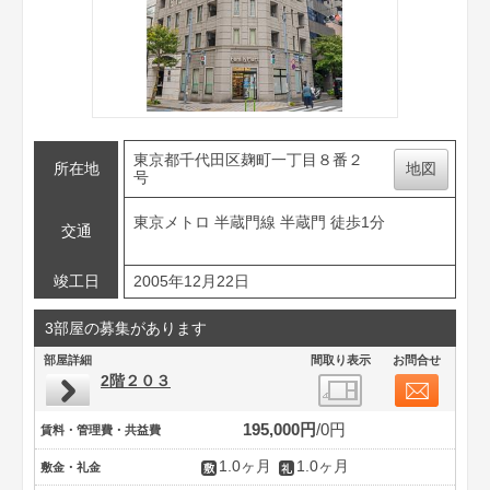
東京都千代田区麹町一丁目８番２
所在地
地図
号
東京メトロ 半蔵門線 半蔵門 徒歩1分
交通
竣工日
2005年12月22日
3部屋の募集があります
部屋詳細
間取り表示
お問合せ
2階２０３
195,000円
0円
賃料・管理費・共益費
1.0ヶ月
1.0ヶ月
敷金・礼金