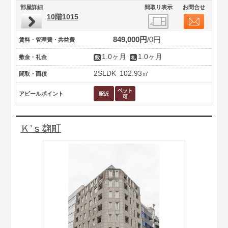
部屋詳細
間取り表示
お問合せ
10階1015
849,000円
0円
賃料・管理費・共益費
1.0ヶ月
1.0ヶ月
敷金・礼金
2SLDK
102.93㎡
間取・面積
アピールポイント
Ｋ’ｓ麹町