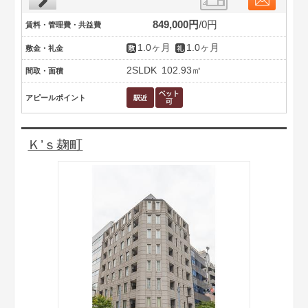
849,000円
0円
賃料・管理費・共益費
1.0ヶ月
1.0ヶ月
敷金・礼金
2SLDK
102.93㎡
間取・面積
アピールポイント
Ｋ’ｓ麹町