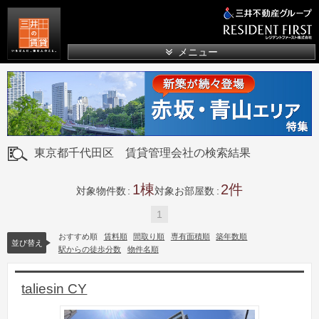
三井の賃貸
メニュー
東京都千代田区 賃貸管理会社の検索結果
1
2
対象物件数
対象お部屋数
1
おすすめ順
賃料順
間取り順
専有面積順
築年数順
並び替え
駅からの徒歩分数
物件名順
taliesin CY