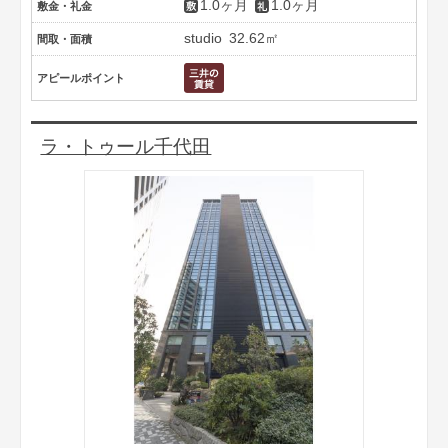
1.0ヶ月
1.0ヶ月
敷金・礼金
studio
32.62㎡
間取・面積
アピールポイント
ラ・トゥール千代田