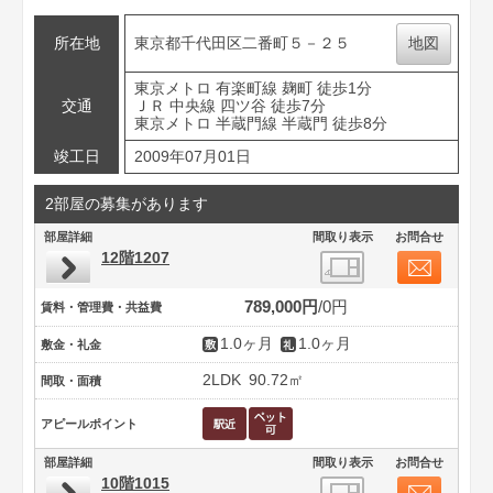
所在地
東京都千代田区二番町５－２５
地図
東京メトロ 有楽町線 麹町 徒歩1分
交通
ＪＲ 中央線 四ツ谷 徒歩7分
東京メトロ 半蔵門線 半蔵門 徒歩8分
竣工日
2009年07月01日
2部屋の募集があります
部屋詳細
間取り表示
お問合せ
12階1207
789,000円
0円
賃料・管理費・共益費
1.0ヶ月
1.0ヶ月
敷金・礼金
2LDK
90.72㎡
間取・面積
アピールポイント
部屋詳細
間取り表示
お問合せ
10階1015