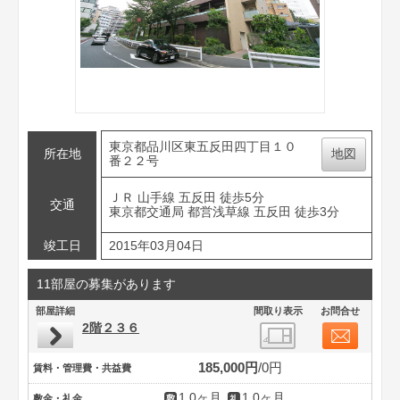
東京都品川区東五反田四丁目１０
所在地
地図
番２２号
ＪＲ 山手線 五反田 徒歩5分
交通
東京都交通局 都営浅草線 五反田 徒歩3分
竣工日
2015年03月04日
11部屋の募集があります
部屋詳細
間取り表示
お問合せ
2階２３６
185,000円
0円
賃料・管理費・共益費
1.0ヶ月
1.0ヶ月
敷金・礼金