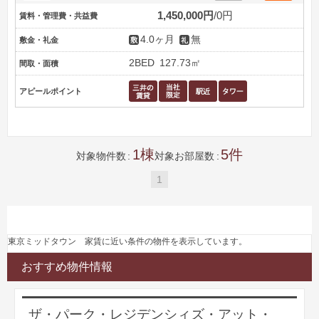
1,450,000円
0円
賃料・管理費・共益費
4.0ヶ月
無
敷金・礼金
2BED
127.73㎡
間取・面積
アピールポイント
1
5
対象物件数
対象お部屋数
1
東京ミッドタウン 家賃に近い条件の物件を表示しています。
おすすめ物件情報
ザ・パーク・レジデンシィズ・アット・