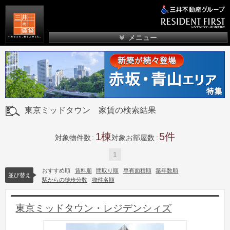
三井の賃貸
メニュー
東京ミッドタウン 家賃の検索結果
1
5
対象物件数
対象お部屋数
1
おすすめ順
賃料順
間取り順
専有面積順
築年数順
並び替え
駅からの徒歩分数
物件名順
東京ミッドタウン・レジデンシィズ