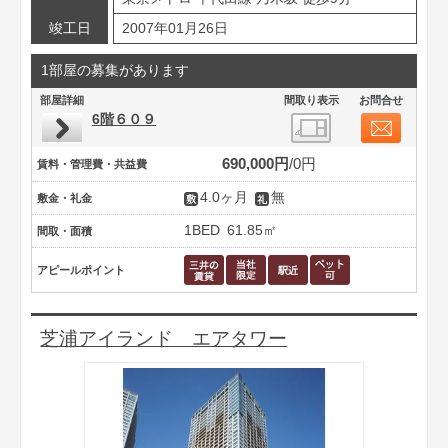
竣工日
2007年01月26日
1部屋の募集があります
部屋詳細
間取り表示
お問合せ
6階６０９
690,000円
0円
賃料・管理費・共益費
4.0ヶ月
無
敷金・礼金
1BED
61.85㎡
間取・面積
アピールポイント
芝浦アイランド エアタワー