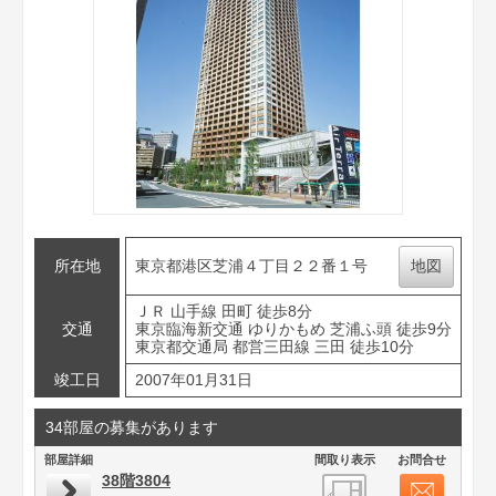
所在地
東京都港区芝浦４丁目２２番１号
地図
ＪＲ 山手線 田町 徒歩8分
交通
東京臨海新交通 ゆりかもめ 芝浦ふ頭 徒歩9分
東京都交通局 都営三田線 三田 徒歩10分
竣工日
2007年01月31日
34部屋の募集があります
部屋詳細
間取り表示
お問合せ
38階3804