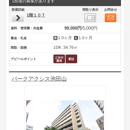
1部屋の募集があります
部屋詳細
間取り表示
お問合せ
1階１０７
99,000円
5,000円
賃料・管理費・共益費
1.0ヶ月
1.0ヶ月
敷金・礼金
1DK
34.76㎡
間取・面積
アピールポイント
パークアクシス池田山