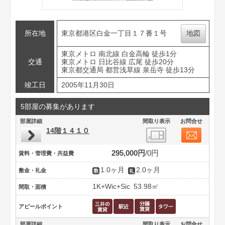
所在地
東京都港区白金一丁目１７番１号
地図
東京メトロ 南北線 白金高輪 徒歩1分
交通
東京メトロ 日比谷線 広尾 徒歩20分
東京都交通局 都営浅草線 泉岳寺 徒歩13分
竣工日
2005年11月30日
5部屋の募集があります
部屋詳細
間取り表示
お問合せ
14階１４１０
295,000円
0円
賃料・管理費・共益費
1.0ヶ月
2.0ヶ月
敷金・礼金
1K+Wic+Sic
53.98㎡
間取・面積
アピールポイント
部屋詳細
間取り表示
お問合せ