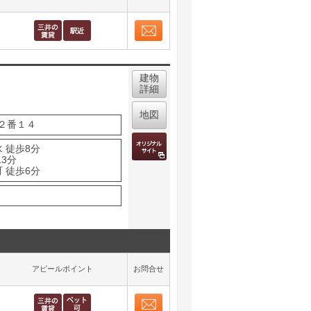
お問合せ
取り表示
建物
詳細
地図
２番１４
 徒歩8分
13分
 徒歩6分
アピールポイント
お問合せ