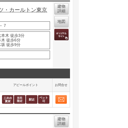
建物
ツ・カールトン東京
詳細
地図
－７
六本木 徒歩3分
木 徒歩6分
坂 徒歩9分
アピールポイント
お問合せ
お問合せ
取り表示
建物
詳細