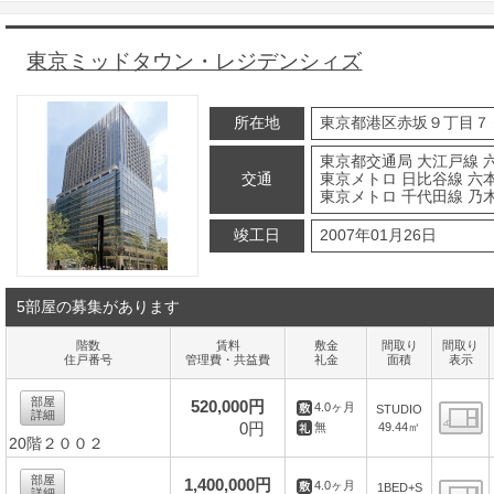
東京ミッドタウン・レジデンシィズ
所在地
東京都港区赤坂９丁目７
東京都交通局 大江戸線 
交通
東京メトロ 日比谷線 六本
東京メトロ 千代田線 乃木
竣工日
2007年01月26日
5部屋の募集があります
階数
賃料
敷金
間取り
間取り
住戸番号
管理費・共益費
礼金
面積
表示
部屋
520,000円
4.0ヶ月
STUDIO
詳細
0円
49.44㎡
無
20階２００２
間
部屋
1,400,000円
4.0ヶ月
1BED+S
詳細