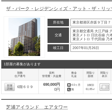
ザ・パーク・レジデンシィズ・アット・ザ・リッ
所在地
東京都港区赤坂９丁目７
東京都交通局 大江戸線 
交通
東京メトロ 日比谷線 六本
東京メトロ 千代田線 乃木
竣工日
2007年01月26日
1部屋の募集があります
階数
賃料
敷金
間取り
間取り
住戸番号
管理費・共益費
礼金
面積
表示
690,000円
4.0ヶ月
1BED
部屋
6階６０９
詳細
0円
61.85㎡
無
間
芝浦アイランド エアタワー