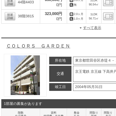
2LDK
部屋
44階4403
詳細
0円
90.54㎡
無
間
323,000円
2.0ヶ月
1LDK
部屋
38階3815
詳細
0円
56.71㎡
1.0ヶ月
間
すべて表示
ＣＯＬＯＲＳ ＧＡＲＤＥＮ
所在地
東京都世田谷区赤堤４－
京王電鉄 京王線 下高井戸
交通
竣工日
2004年05月31日
1部屋の募集があります
階数
賃料
敷金
間取り
間取り
住戸番号
管理費・共益費
礼金
面積
表示