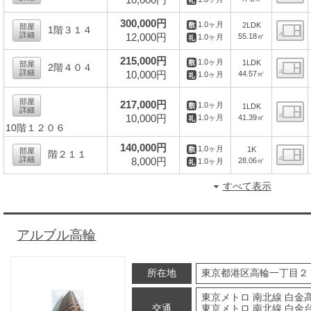
10,000円
間
300,000円
1.0ヶ月
2LDK
部屋
1階３１４
詳細
12,000円
55.18㎡
1.0ヶ月
間
215,000円
1.0ヶ月
1LDK
部屋
2階４０４
詳細
10,000円
44.57㎡
1.0ヶ月
間
部屋
217,000円
1.0ヶ月
1LDK
詳細
10,000円
41.39㎡
1.0ヶ月
10階１２０６
間
140,000円
1.0ヶ月
1K
部屋
階２１１
詳細
8,000円
28.06㎡
1.0ヶ月
間
すべて表示
アルブル高輪
所在地
東京都港区高輪一丁目２
東京メトロ 南北線 白金高
交通
東京メトロ 南北線 白金台