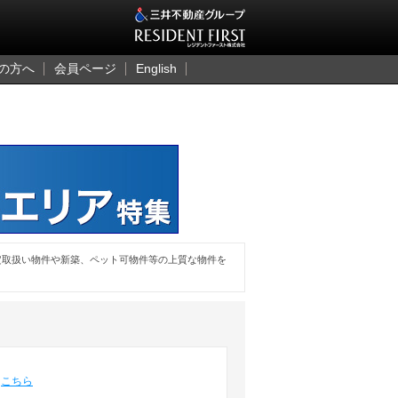
三井のレジデント
の方へ
会員ページ
English
定取扱い物件や新築、ペット可物件等の上質な物件を
は
こちら