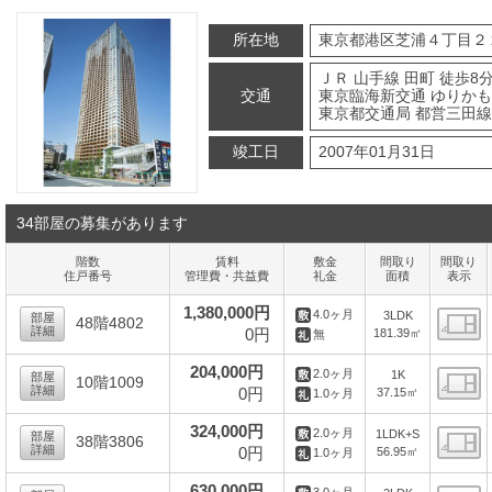
所在地
東京都港区芝浦４丁目２
ＪＲ 山手線 田町 徒歩8
交通
東京臨海新交通 ゆりかも
東京都交通局 都営三田線 
竣工日
2007年01月31日
34部屋の募集があります
階数
賃料
敷金
間取り
間取り
住戸番号
管理費・共益費
礼金
面積
表示
1,380,000円
4.0ヶ月
3LDK
部屋
48階4802
詳細
0円
181.39㎡
無
間
204,000円
2.0ヶ月
1K
部屋
10階1009
詳細
0円
37.15㎡
1.0ヶ月
間
324,000円
2.0ヶ月
1LDK+S
部屋
38階3806
詳細
0円
56.95㎡
1.0ヶ月
間
630,000円
3.0ヶ月