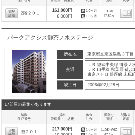
161,000円
1.0ヶ月
1LDK
部屋
2階２０１
詳細
8,000円
47.52㎡
1.0ヶ月
間
パークアクシス御茶ノ水ステージ
所在地
東京都文京区湯島３丁目
ＪＲ 総武中央線 御茶ノ水
交通
ＪＲ 山手線 秋葉原 徒歩
東京メトロ 銀座線 末広町
竣工日
2006年02月28日
17部屋の募集があります
階数
賃料
敷金
間取り
間取り
住戸番号
管理費・共益費
礼金
面積
表示
217,000円
1.0ヶ月
1LDK+WIC
部屋
階２０１
詳細
47.2㎡
1.0ヶ月