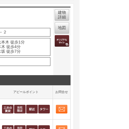
建物
詳細
地図
－２
六本木 徒歩1分
木 徒歩4分
坂 徒歩7分
アピールポイント
お問合せ
お問合せ
取り表示