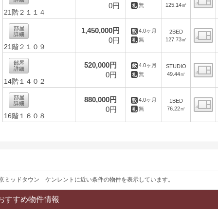
0円
125.14㎡
無
21階２１１４
間
部屋
1,450,000円
4.0ヶ月
2BED
詳細
0円
127.73㎡
無
21階２１０９
間
部屋
520,000円
4.0ヶ月
STUDIO
詳細
0円
49.44㎡
無
14階１４０２
間
部屋
880,000円
4.0ヶ月
1BED
詳細
0円
76.22㎡
無
16階１６０８
間
京ミッドタウン ケンレントに近い条件の物件を表示しています。
おすすめ物件情報