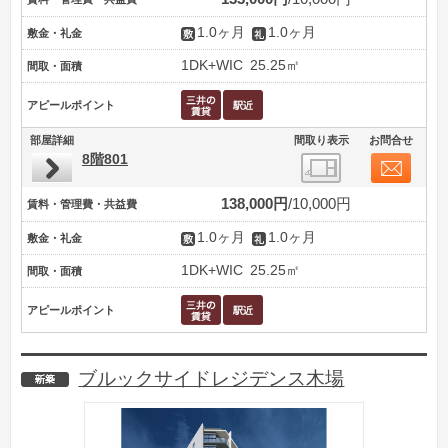
1.0ヶ月
1.0ヶ月
敷金・礼金
1DK+WIC
25.25㎡
間取・面積
アピールポイント
部屋詳細
間取り表示
お問合せ
8階801
138,000円
10,000円
賃料・管理費・共益費
1.0ヶ月
1.0ヶ月
敷金・礼金
1DK+WIC
25.25㎡
間取・面積
アピールポイント
ブルックサイドレジデンス木場
新築