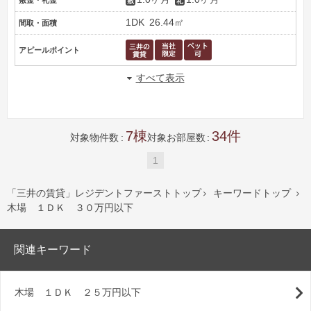
敷金・礼金
1DK
26.44㎡
間取・面積
アピールポイント
すべて表示
7
34
対象物件数
対象お部屋数
1
「三井の賃貸」レジデントファーストトップ
キーワードトップ


木場 １ＤＫ ３０万円以下
関連キーワード
木場 １ＤＫ ２５万円以下