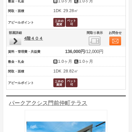
1.0ヶ月
1.0ヶ月
敷金・礼金
1DK
29.28㎡
間取・面積
アピールポイント
部屋詳細
間取り表示
お問合せ
4階４０４
136,000円
12,000円
賃料・管理費・共益費
1.0ヶ月
1.0ヶ月
敷金・礼金
1DK
28.82㎡
間取・面積
アピールポイント
パークアクシス門前仲町テラス