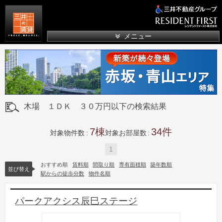
三井の賃貸
メニュー
木場 １ＤＫ ３０万円以下の検索結果
7
34
対象物件数
対象お部屋数
1
おすすめ順
賃料順
間取り順
専有面積順
築年数順
並び替え
駅からの徒歩分数
物件名順
パークアクシス辰巳ステージ