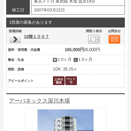
東京メトロ 東西線 木場 徒歩18分
竣工日
2007年03月22日
1部屋の募集があります
部屋詳細
間取り表示
お問合せ
10階１００７
165,000円
8,000円
賃料・管理費・共益費
1.0ヶ月
1.0ヶ月
敷金・礼金
1DK
38.25㎡
間取・面積
アピールポイント
アーバネックス深川木場