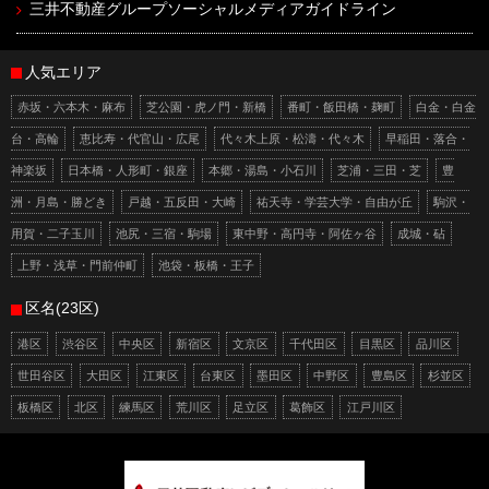
三井不動産グループソーシャルメディアガイドライン
人気エリア
赤坂・六本木・麻布
芝公園・虎ノ門・新橋
番町・飯田橋・麹町
白金・白金
台・高輪
恵比寿・代官山・広尾
代々木上原・松濤・代々木
早稲田・落合・
神楽坂
日本橋・人形町・銀座
本郷・湯島・小石川
芝浦・三田・芝
豊
洲・月島・勝どき
戸越・五反田・大崎
祐天寺・学芸大学・自由が丘
駒沢・
用賀・二子玉川
池尻・三宿・駒場
東中野・高円寺・阿佐ヶ谷
成城・砧
上野・浅草・門前仲町
池袋・板橋・王子
区名(23区)
港区
渋谷区
中央区
新宿区
文京区
千代田区
目黒区
品川区
世田谷区
大田区
江東区
台東区
墨田区
中野区
豊島区
杉並区
板橋区
北区
練馬区
荒川区
足立区
葛飾区
江戸川区