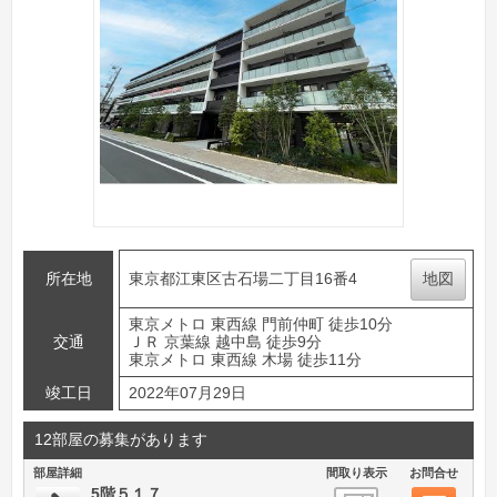
所在地
東京都江東区古石場二丁目16番4
地図
東京メトロ 東西線 門前仲町 徒歩10分
交通
ＪＲ 京葉線 越中島 徒歩9分
東京メトロ 東西線 木場 徒歩11分
竣工日
2022年07月29日
12部屋の募集があります
部屋詳細
間取り表示
お問合せ
5階５１７