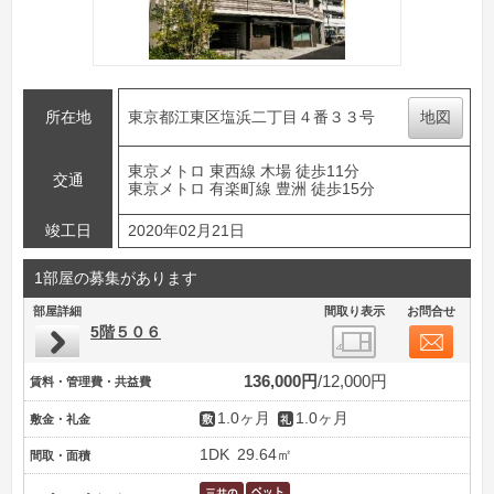
所在地
東京都江東区塩浜二丁目４番３３号
地図
東京メトロ 東西線 木場 徒歩11分
交通
東京メトロ 有楽町線 豊洲 徒歩15分
竣工日
2020年02月21日
1部屋の募集があります
部屋詳細
間取り表示
お問合せ
5階５０６
136,000円
12,000円
賃料・管理費・共益費
1.0ヶ月
1.0ヶ月
敷金・礼金
1DK
29.64㎡
間取・面積