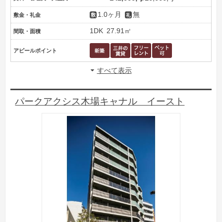
1.0ヶ月
無
敷金・礼金
1DK
27.91㎡
間取・面積
アピールポイント
すべて表示
パークアクシス木場キャナル イースト