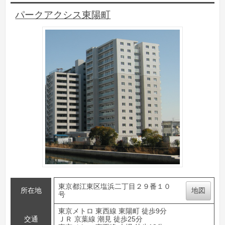
パークアクシス東陽町
東京都江東区塩浜二丁目２９番１０
所在地
地図
号
東京メトロ 東西線 東陽町 徒歩9分
交通
ＪＲ 京葉線 潮見 徒歩25分