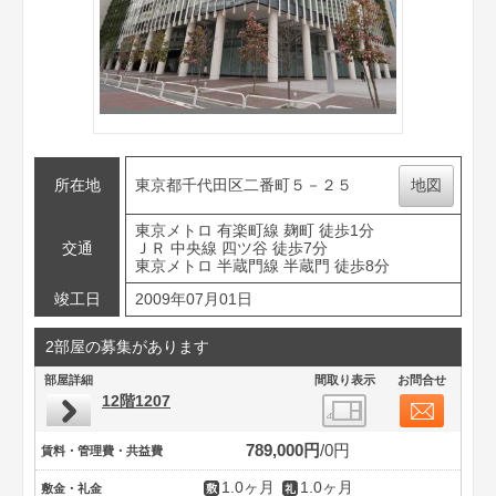
所在地
東京都千代田区二番町５－２５
地図
東京メトロ 有楽町線 麹町 徒歩1分
交通
ＪＲ 中央線 四ツ谷 徒歩7分
東京メトロ 半蔵門線 半蔵門 徒歩8分
竣工日
2009年07月01日
2部屋の募集があります
部屋詳細
間取り表示
お問合せ
12階1207
789,000円
0円
賃料・管理費・共益費
1.0ヶ月
1.0ヶ月
敷金・礼金