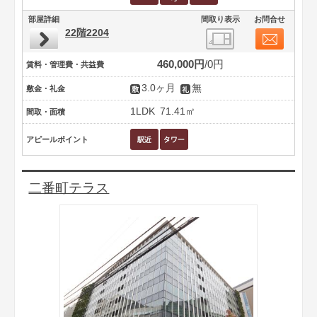
部屋詳細
間取り表示
お問合せ
22階2204
460,000円
0円
賃料・管理費・共益費
3.0ヶ月
無
敷金・礼金
1LDK
71.41㎡
間取・面積
アピールポイント
二番町テラス