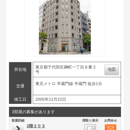
東京都千代田区麹町一丁目８番２
所在地
地図
号
東京メトロ 半蔵門線 半蔵門 徒歩1分
交通
竣工日
2005年12月22日
3部屋の募集があります
部屋詳細
間取り表示
お問合せ
2階２０３