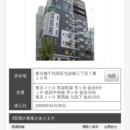
東京都千代田区九段南三丁目７番
所在地
地図
１０号
東京メトロ 有楽町線 市ヶ谷 徒歩6分
交通
ＪＲ 総武中央線 市ヶ谷 徒歩10分
東京メトロ 東西線 九段下 徒歩10分
竣工日
2008年04月30日
3部屋の募集があります
部屋詳細
間取り表示
お問合せ