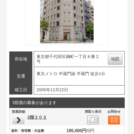
東京都千代田区麹町一丁目８番２
所在地
地図
号
東京メトロ 半蔵門線 半蔵門 徒歩1分
交通
竣工日
2005年12月22日
3部屋の募集があります
部屋詳細
間取り表示
お問合せ
2階２０３
195,000円
0円
賃料・管理費・共益費