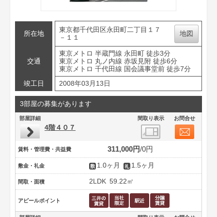
東京都千代田区永田町二丁目１７
所在地
地図
－１１
東京メトロ 半蔵門線 永田町 徒歩3分
交通
東京メトロ 丸ノ内線 赤坂見附 徒歩6分
東京メトロ 千代田線 国会議事堂前 徒歩7分
竣工日
2008年03月13日
3部屋の募集があります
部屋詳細
間取り表示
お問合せ
4階４０７
311,000円
0円
賃料・管理費・共益費
1.0ヶ月
1.5ヶ月
敷金・礼金
2LDK
59.22㎡
間取・面積
アピールポイント