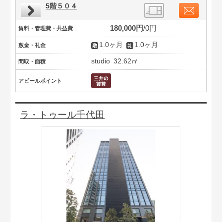
5階５０４
180,000円
0円
賃料・管理費・共益費
1.0ヶ月
1.0ヶ月
敷金・礼金
studio
32.62㎡
間取・面積
アピールポイント
ラ・トゥール千代田