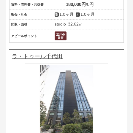
180,000円
0円
賃料・管理費・共益費
1.0ヶ月
1.0ヶ月
敷金・礼金
studio
32.62㎡
間取・面積
アピールポイント
ラ・トゥール千代田