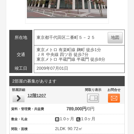
所在地
東京都千代田区二番町５－２５
地図
東京メトロ 有楽町線 麹町 徒歩1分
交通
ＪＲ 中央線 四ツ谷 徒歩7分
東京メトロ 半蔵門線 半蔵門 徒歩8分
竣工日
2009年07月01日
2部屋の募集があります
部屋詳細
間取り表示
お問合せ
12階1207
789,000円
0円
賃料・管理費・共益費
1.0ヶ月
1.0ヶ月
敷金・礼金
2LDK
90.72㎡
間取・面積