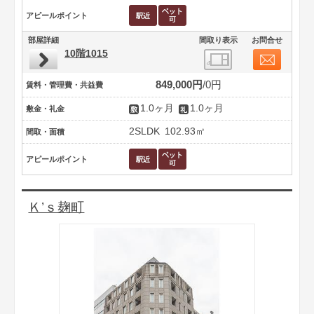
アピールポイント
部屋詳細
間取り表示
お問合せ
10階1015
849,000円
0円
賃料・管理費・共益費
1.0ヶ月
1.0ヶ月
敷金・礼金
2SLDK
102.93㎡
間取・面積
アピールポイント
Ｋ’ｓ麹町