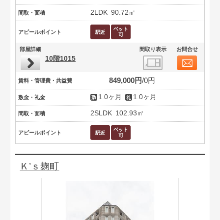
2LDK
90.72㎡
間取・面積
アピールポイント
部屋詳細
間取り表示
お問合せ
10階1015
849,000円
0円
賃料・管理費・共益費
1.0ヶ月
1.0ヶ月
敷金・礼金
2SLDK
102.93㎡
間取・面積
アピールポイント
Ｋ’ｓ麹町