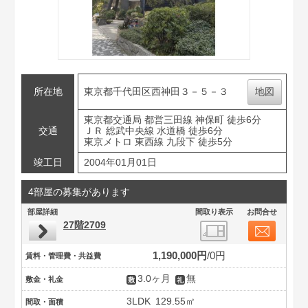
所在地
東京都千代田区西神田３－５－３
地図
東京都交通局 都営三田線 神保町 徒歩6分
交通
ＪＲ 総武中央線 水道橋 徒歩6分
東京メトロ 東西線 九段下 徒歩5分
竣工日
2004年01月01日
4部屋の募集があります
部屋詳細
間取り表示
お問合せ
27階2709
1,190,000円
0円
賃料・管理費・共益費
3.0ヶ月
無
敷金・礼金
3LDK
129.55㎡
間取・面積