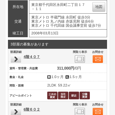
東京都千代田区永田町二丁目１７
所在地
地図
－１１
東京メトロ 半蔵門線 永田町 徒歩3分
交通
東京メトロ 丸ノ内線 赤坂見附 徒歩6分
東京メトロ 千代田線 国会議事堂前 徒歩7分
竣工日
2008年03月13日
3部屋の募集があります
部屋詳細
間取り表示
お問合せ
4階４０７
311,000円
0円
賃料・管理費・共益費
1.0ヶ月
1.5ヶ月
敷金・礼金
2LDK
59.22㎡
間取・面積
アピールポイント
部屋詳細
間取り表示
お問合せ
6階６０２