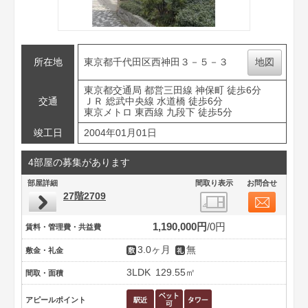
所在地
東京都千代田区西神田３－５－３
地図
東京都交通局 都営三田線 神保町 徒歩6分
交通
ＪＲ 総武中央線 水道橋 徒歩6分
東京メトロ 東西線 九段下 徒歩5分
竣工日
2004年01月01日
4部屋の募集があります
部屋詳細
間取り表示
お問合せ
27階2709
1,190,000円
0円
賃料・管理費・共益費
3.0ヶ月
無
敷金・礼金
3LDK
129.55㎡
間取・面積
アピールポイント