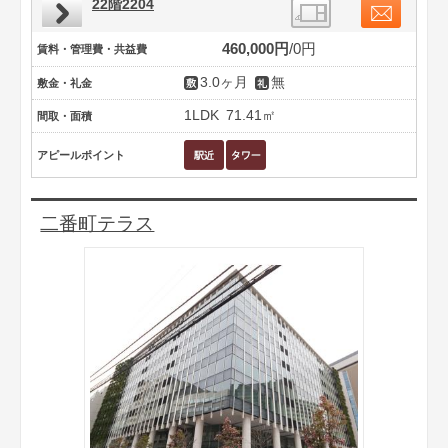
22階2204
460,000円
0円
賃料・管理費・共益費
3.0ヶ月
無
敷金・礼金
1LDK
71.41㎡
間取・面積
アピールポイント
二番町テラス