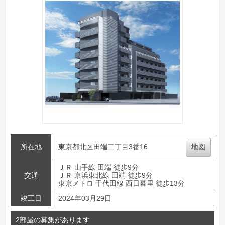
所在地
東京都北区田端二丁目3番16
地図
ＪＲ 山手線 田端 徒歩9分
交通
ＪＲ 京浜東北線 田端 徒歩9分
東京メトロ 千代田線 西日暮里 徒歩13分
竣工日
2024年03月29日
2部屋の募集があります