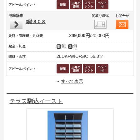
アピールポイント
部屋詳細
間取り表示
お問合せ
3階３０８
249,000円
20,000円
賃料・管理費・共益費
無
無
敷金・礼金
2LDK+WIC+SIC
55.8㎡
間取・面積
アピールポイント
すべて表示
テラス駒込イースト