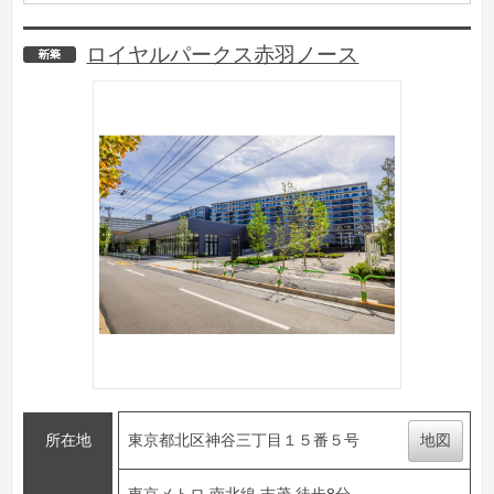
ロイヤルパークス赤羽ノース
新築
所在地
東京都北区神谷三丁目１５番５号
地図