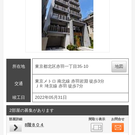
所在地
東京都北区赤羽一丁目35-10
地図
東京メトロ 南北線 赤羽岩淵 徒歩3分
交通
ＪＲ 埼京線 赤羽 徒歩7分
竣工日
2022年05月31日
2部屋の募集があります
部屋詳細
間取り表示
お問合せ
8階８０４