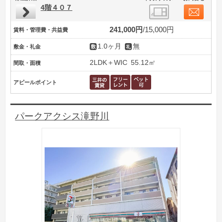
4階４０７
241,000円
15,000円
賃料・管理費・共益費
1.0ヶ月
無
敷金・礼金
2LDK＋WIC
55.12㎡
間取・面積
アピールポイント
パークアクシス滝野川