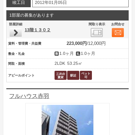
竣工日
2012年01月05日
1部屋の募集があります
部屋詳細
間取り表示
お問合せ
13階１３０２
223,000円
12,000円
賃料・管理費・共益費
1.0ヶ月
1.0ヶ月
敷金・礼金
2LDK
53.25㎡
間取・面積
アピールポイント
フルハウス赤羽