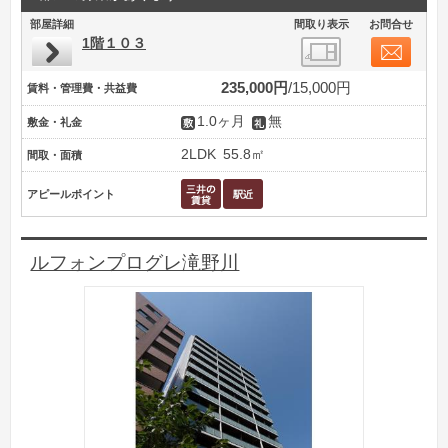
部屋詳細
間取り表示
お問合せ
1階１０３
235,000円
15,000円
賃料・管理費・共益費
1.0ヶ月
無
敷金・礼金
2LDK
55.8㎡
間取・面積
アピールポイント
ルフォンプログレ滝野川