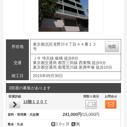
東京都北区滝野川６丁目４４番１２
所在地
地図
号
ＪＲ 埼京線 板橋 徒歩8分
交通
東京都交通局 都営三田線 西巣鴨 徒歩5分
東京都交通局 都電荒川線 新庚申塚 徒歩10分
竣工日
2015年09月30日
3部屋の募集があります
部屋詳細
間取り表示
お問合せ
12階１２０７
241,000円
15,000円
賃料・管理費・共益費
1.0ヶ月
無
敷金・礼金