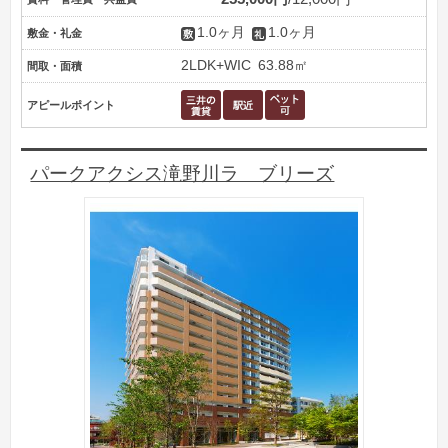
1.0ヶ月
1.0ヶ月
敷金・礼金
2LDK+WIC
63.88㎡
間取・面積
アピールポイント
パークアクシス滝野川ラ ブリーズ