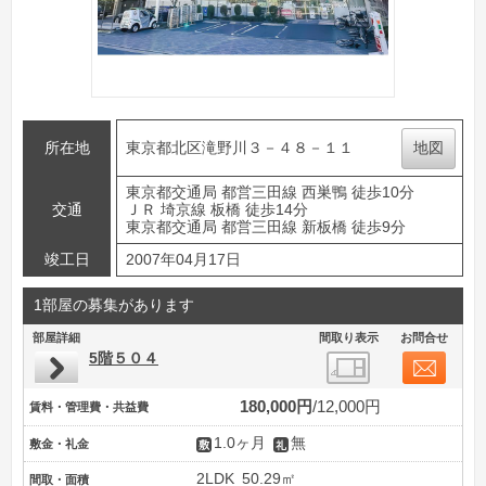
所在地
東京都北区滝野川３－４８－１１
地図
東京都交通局 都営三田線 西巣鴨 徒歩10分
交通
ＪＲ 埼京線 板橋 徒歩14分
東京都交通局 都営三田線 新板橋 徒歩9分
竣工日
2007年04月17日
1部屋の募集があります
部屋詳細
間取り表示
お問合せ
5階５０４
180,000円
12,000円
賃料・管理費・共益費
1.0ヶ月
無
敷金・礼金
2LDK
50.29㎡
間取・面積