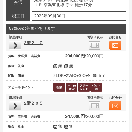
東京メトロ 南北線 志茂 徒歩8分
交通
ＪＲ 京浜東北線 赤羽 徒歩17分
竣工日
2025年09月30日
57部屋の募集があります
部屋詳細
間取り表示
お問合せ
2階２１０
294,000円
20,000円
賃料・管理費・共益費
無
無
敷金・礼金
2LDK+2WIC+SIC+N
65.5㎡
間取・面積
アピールポイント
部屋詳細
間取り表示
お問合せ
2階２０５
247,000円
20,000円
賃料・管理費・共益費
無
無
敷金・礼金