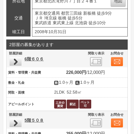
所在地
東京都北区滝野川７丁目２４番１
地図
東京都交通局 都営三田線 新板橋 徒歩9分
交通
ＪＲ 埼京線 板橋 徒歩5分
東武鉄道 東武東上線 北池袋 徒歩10分
竣工日
2008年10月31日
2部屋の募集があります
部屋詳細
間取り表示
お問合せ
6階６０６
226,000円
12,000円
賃料・管理費・共益費
1.0ヶ月
1.0ヶ月
敷金・礼金
2LDK
52.58㎡
間取・面積
アピールポイント
部屋詳細
間取り表示
お問合せ
5階５０８
255,000円
12,000円
賃料・管理費・共益費