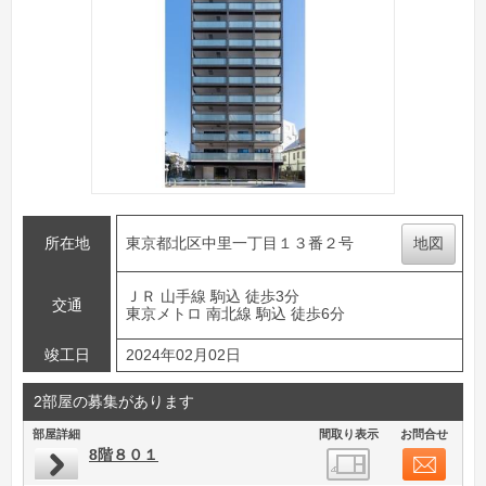
所在地
東京都北区中里一丁目１３番２号
地図
ＪＲ 山手線 駒込 徒歩3分
交通
東京メトロ 南北線 駒込 徒歩6分
竣工日
2024年02月02日
2部屋の募集があります
部屋詳細
間取り表示
お問合せ
8階８０１