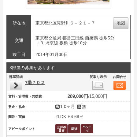
所在地
東京都北区滝野川６－２１－７
地図
東京都交通局 都営三田線 西巣鴨 徒歩5分
交通
ＪＲ 埼京線 板橋 徒歩10分
竣工日
2014年01月30日
3部屋の募集があります
部屋詳細
間取り表示
お問合せ
7階７０２
289,000円
15,000円
賃料・管理費・共益費
1.0ヶ月
無
敷金・礼金
2LDK
64.68㎡
間取・面積
アピールポイント