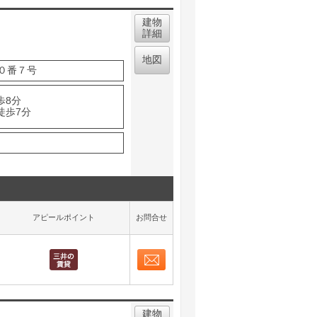
建物
詳細
地図
０番７号
歩8分
徒歩7分
アピールポイント
お問合せ
お問合せ
取り表示
建物