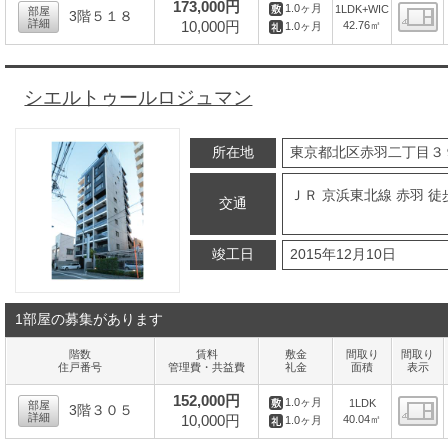
173,000円
1.0ヶ月
1LDK+WIC
部屋
3階５１８
詳細
10,000円
42.76㎡
1.0ヶ月
間
シエルトゥールロジュマン
所在地
東京都北区赤羽二丁目３
ＪＲ 京浜東北線 赤羽 徒
交通
竣工日
2015年12月10日
1部屋の募集があります
階数
賃料
敷金
間取り
間取り
住戸番号
管理費・共益費
礼金
面積
表示
152,000円
1.0ヶ月
1LDK
部屋
3階３０５
詳細
10,000円
40.04㎡
1.0ヶ月
間