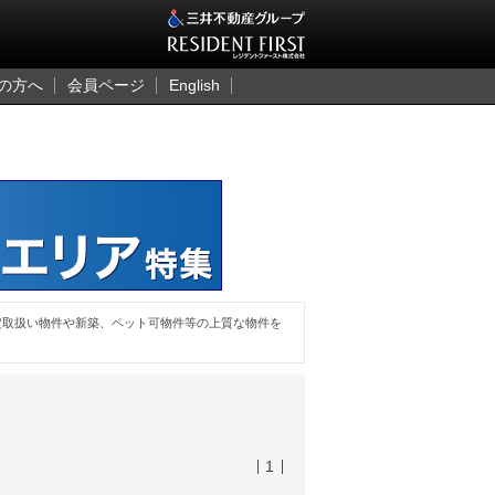
三井のレジデント
の方へ
会員ページ
English
定取扱い物件や新築、ペット可物件等の上質な物件を
1