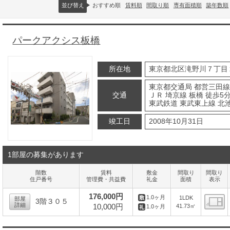
並び替え
おすすめ順
賃料順
間取り順
専有面積順
築年数順
パークアクシス板橋
所在地
東京都北区滝野川７丁目
東京都交通局 都営三田線
交通
ＪＲ 埼京線 板橋 徒歩5
東武鉄道 東武東上線 北池
竣工日
2008年10月31日
1部屋の募集があります
階数
賃料
敷金
間取り
間取り
住戸番号
管理費・共益費
礼金
面積
表示
176,000円
1.0ヶ月
1LDK
部屋
3階３０５
詳細
10,000円
41.73㎡
1.0ヶ月
間