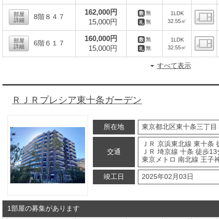
間
162,000円
無
1LDK
部屋
8階８４７
詳細
15,000円
32.55㎡
無
間
160,000円
無
1LDK
部屋
6階６１７
詳細
15,000円
32.55㎡
無
間
すべて表示
ＲＪＲプレシア東十条ガーデン
所在地
東京都北区東十条三丁目
ＪＲ 京浜東北線 東十条 
交通
ＪＲ 埼京線 十条 徒歩13
東京メトロ 南北線 王子神
竣工日
2025年02月03日
1部屋の募集があります