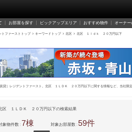
て
お部屋を探す
ピックアップエリア
おすすめ物件
オーナー
ントファーストトップ

キーワードトップ

北区

北区 １ｌｄｋ ２０万円以下
賃貸］レジデントファースト。北区 １ＬＤＫ ２０万円以下に関する情報など、当社限
北区 １ＬＤＫ ２０万円以下の検索結果
7
59
対象物件数
対象お部屋数