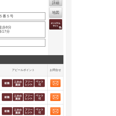
詳細
地図
５番５号
徒歩8分
歩17分
アピールポイント
お問合せ
お問合せ
取り表示
お問合せ
取り表示