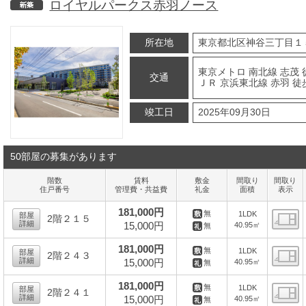
ロイヤルパークス赤羽ノース
新築
所在地
東京都北区神谷三丁目１
東京メトロ 南北線 志茂 
交通
ＪＲ 京浜東北線 赤羽 徒
竣工日
2025年09月30日
50部屋の募集があります
階数
賃料
敷金
間取り
間取り
住戸番号
管理費・共益費
礼金
面積
表示
181,000円
無
1LDK
部屋
2階２１５
詳細
15,000円
40.95㎡
無
間
181,000円
無
1LDK
部屋
2階２４３
詳細
15,000円
40.95㎡
無
間
181,000円
無
1LDK
部屋
2階２４１
詳細
15,000円
40.95㎡
無