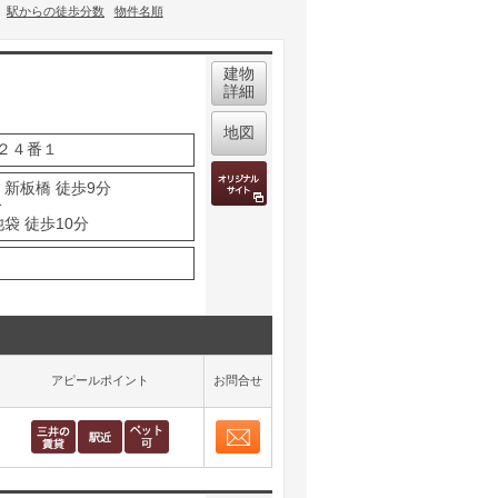
駅からの徒歩分数
物件名順
建物
詳細
地図
２４番１
 新板橋 徒歩9分
分
袋 徒歩10分
アピールポイント
お問合せ
お問合せ
取り表示