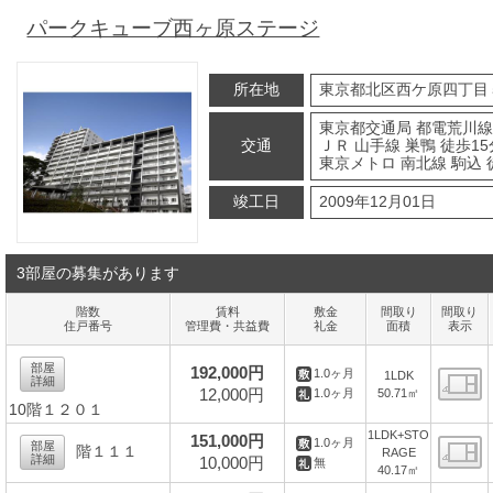
パークキューブ西ヶ原ステージ
所在地
東京都北区西ケ原四丁目
東京都交通局 都電荒川線
交通
ＪＲ 山手線 巣鴨 徒歩15
東京メトロ 南北線 駒込 
竣工日
2009年12月01日
3部屋の募集があります
階数
賃料
敷金
間取り
間取り
住戸番号
管理費・共益費
礼金
面積
表示
部屋
192,000円
1.0ヶ月
1LDK
詳細
12,000円
50.71㎡
1.0ヶ月
10階１２０１
間
1LDK+STO
151,000円
1.0ヶ月
部屋
階１１１
RAGE
詳細
10,000円
無
40.17㎡
間