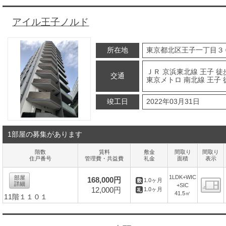
アイル王子ノルド
所在地
東京都北区王子一丁目３
ＪＲ 京浜東北線 王子 徒
交通
東京メトロ 南北線 王子 
竣工日
2022年03月31日
1部屋の募集があります
階数
賃料
敷金
間取り
間取り
住戸番号
管理費・共益費
礼金
面積
表示
1LDK+WIC
部屋
168,000円
1.0ヶ月
詳細
+SIC
12,000円
1.0ヶ月
41.5㎡
11階１１０１
間