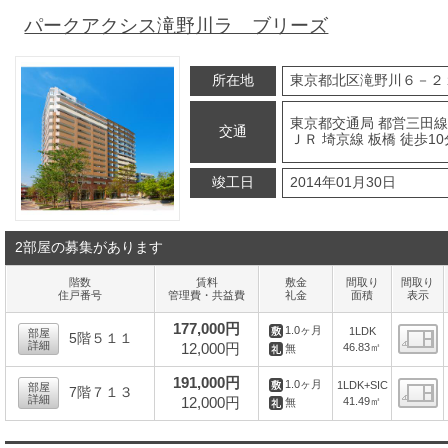
パークアクシス滝野川ラ ブリーズ
所在地
東京都北区滝野川６－２
東京都交通局 都営三田線
交通
ＪＲ 埼京線 板橋 徒歩10
竣工日
2014年01月30日
2部屋の募集があります
階数
賃料
敷金
間取り
間取り
住戸番号
管理費・共益費
礼金
面積
表示
177,000円
1.0ヶ月
1LDK
部屋
5階５１１
詳細
12,000円
46.83㎡
無
間
191,000円
1.0ヶ月
1LDK+SIC
部屋
7階７１３
詳細
12,000円
41.49㎡
無
間