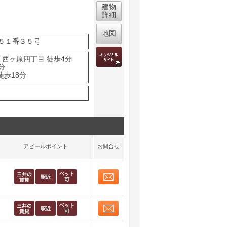
建物
詳細
地図
５１番３５号
 西ヶ原四丁目 徒歩4分
分
徒歩18分
アピールポイント
お問合せ
お問合せ
取り表示
お問合せ
取り表示