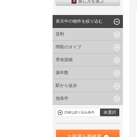
探し方を選ぶ
エリアから探す
表示中の物件を絞り込む
区から探す
地図から探す
賃料
沿線から探す
間取のタイプ
~
下限なし
上限なし
管理費/共益費含む
専有面積
1R〜1K
1DK〜1LDK
礼金なし
2K〜2LDK
3K〜3LDK
敷金なし
築年数
~
指定なし
指定なし
4LDK〜
礼金１ヶ月以下
駅から徒歩
指定なし
新築
フリーレント付き
1年以内
3年以内
他条件
指定なし
1分以内
5年以内
10年以内
3分以内
5分以内
15年以内
駐車場有
当社限定物件
未選択
詳細な絞り込み条件
10分以内
15分以内
定期借家を含
三井の賃貸物
まない
件
申込無し物件
のみ表示
お部屋を再検索