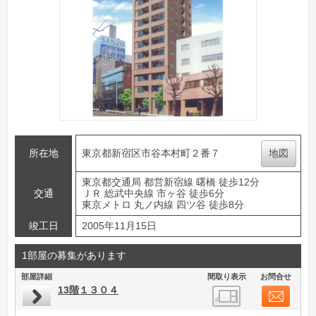
所在地
東京都新宿区市谷本村町２番７
地図
東京都交通局 都営新宿線 曙橋 徒歩12分
交通
ＪＲ 総武中央線 市ヶ谷 徒歩6分
東京メトロ 丸ノ内線 四ツ谷 徒歩8分
竣工日
2005年11月15日
1部屋の募集があります
部屋詳細
間取り表示
お問合せ
13階１３０４