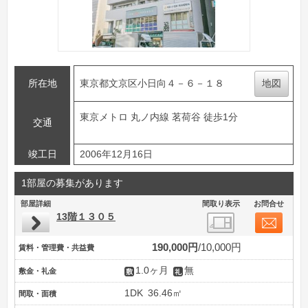
所在地
東京都文京区小日向４－６－１８
地図
東京メトロ 丸ノ内線 茗荷谷 徒歩1分
交通
竣工日
2006年12月16日
1部屋の募集があります
部屋詳細
間取り表示
お問合せ
13階１３０５
190,000円
10,000円
賃料・管理費・共益費
1.0ヶ月
無
敷金・礼金
1DK
36.46㎡
間取・面積