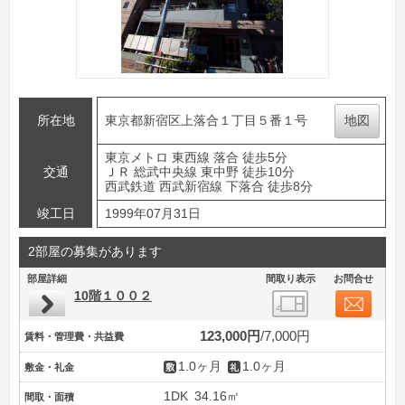
所在地
東京都新宿区上落合１丁目５番１号
地図
東京メトロ 東西線 落合 徒歩5分
交通
ＪＲ 総武中央線 東中野 徒歩10分
西武鉄道 西武新宿線 下落合 徒歩8分
竣工日
1999年07月31日
2部屋の募集があります
部屋詳細
間取り表示
お問合せ
10階１００２
123,000円
7,000円
賃料・管理費・共益費
1.0ヶ月
1.0ヶ月
敷金・礼金
1DK
34.16㎡
間取・面積