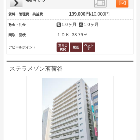
4階４０５
139,000円
10,000円
賃料・管理費・共益費
1.0ヶ月
1.0ヶ月
敷金・礼金
１ＤＫ
33.79㎡
間取・面積
アピールポイント
ステラメゾン茗荷谷