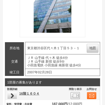
所在地
東京都渋谷区代々木１丁目５３－１
地図
ＪＲ 山手線 代々木 徒歩4分
交通
ＪＲ 山手線 新宿 徒歩9分
小田急電鉄 小田急線 南新宿 徒歩4分
竣工日
2007年02月28日
1部屋の募集があります
部屋詳細
間取り表示
お問合せ
16階１６０４
187,000円
12,000円
賃料・管理費・共益費