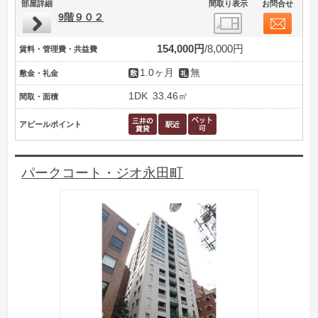
部屋詳細
間取り表示
お問合せ
9階９０２
154,000円
8,000円
賃料・管理費・共益費
1.0ヶ月
無
敷金・礼金
1DK
33.46㎡
間取・面積
アピールポイント
パークコート・ジオ永田町