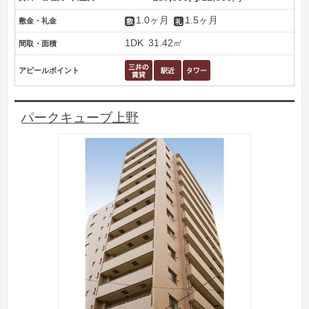
1.0ヶ月
1.5ヶ月
敷金・礼金
1DK
31.42㎡
間取・面積
アピールポイント
パークキューブ上野