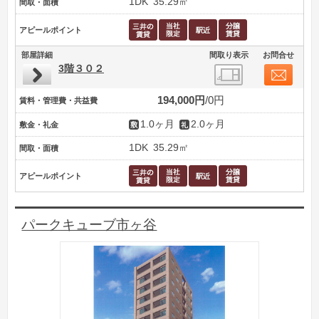
1DK
35.29㎡
間取・面積
アピールポイント
部屋詳細
間取り表示
お問合せ
3階３０２
194,000円
0円
賃料・管理費・共益費
1.0ヶ月
2.0ヶ月
敷金・礼金
1DK
35.29㎡
間取・面積
アピールポイント
パークキューブ市ヶ谷