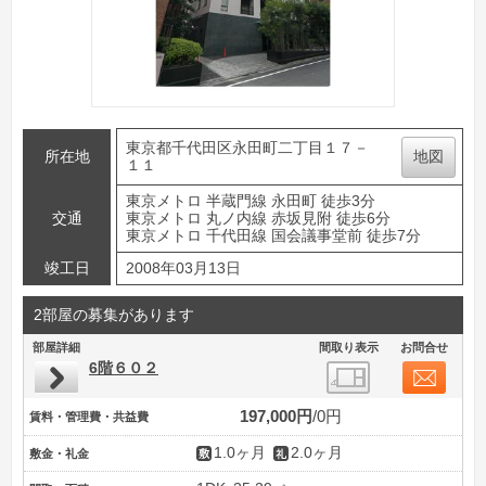
東京都千代田区永田町二丁目１７－
所在地
地図
１１
東京メトロ 半蔵門線 永田町 徒歩3分
交通
東京メトロ 丸ノ内線 赤坂見附 徒歩6分
東京メトロ 千代田線 国会議事堂前 徒歩7分
竣工日
2008年03月13日
2部屋の募集があります
部屋詳細
間取り表示
お問合せ
6階６０２
197,000円
0円
賃料・管理費・共益費
1.0ヶ月
2.0ヶ月
敷金・礼金