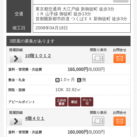
東京都交通局 大江戸線 新御徒町 徒歩3分
交通
ＪＲ 山手線 御徒町 徒歩13分
首都圏新都市鉄道 つくばＥＸ 新御徒町 徒歩3分
竣工日
2008年04月18日
3部屋の募集があります
部屋詳細
間取り表示
お問合せ
10階１０１２
165,000円
8,000円
賃料・管理費・共益費
1.0ヶ月
無
敷金・礼金
1DK
32.82㎡
間取・面積
アピールポイント
部屋詳細
間取り表示
お問合せ
4階４０１
160,000円
8,000円
賃料・管理費・共益費