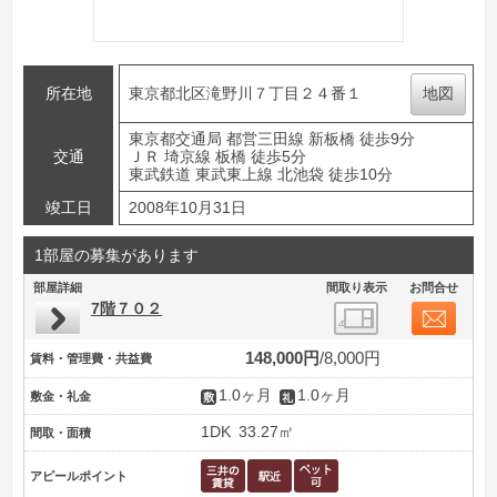
所在地
東京都北区滝野川７丁目２４番１
地図
東京都交通局 都営三田線 新板橋 徒歩9分
交通
ＪＲ 埼京線 板橋 徒歩5分
東武鉄道 東武東上線 北池袋 徒歩10分
竣工日
2008年10月31日
1部屋の募集があります
部屋詳細
間取り表示
お問合せ
7階７０２
148,000円
8,000円
賃料・管理費・共益費
1.0ヶ月
1.0ヶ月
敷金・礼金
1DK
33.27㎡
間取・面積
アピールポイント