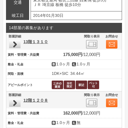
東京都交通局 都営三田線 西巣鴨 徒歩5分
交通
ＪＲ 埼京線 板橋 徒歩10分
竣工日
2014年01月30日
14部屋の募集があります
部屋詳細
間取り表示
お問合せ
13階１３１０
175,000円
12,000円
賃料・管理費・共益費
1.0ヶ月
1.0ヶ月
敷金・礼金
1DK+SIC
34.44㎡
間取・面積
アピールポイント
部屋詳細
間取り表示
お問合せ
12階１２０８
162,000円
12,000円
賃料・管理費・共益費
1.0ヶ月
無
敷金・礼金