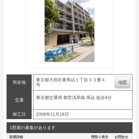
東京都大田区東馬込１丁目３３番４
所在地
地図
号
東京都交通局 都営浅草線 馬込 徒歩4分
交通
竣工日
2008年11月28日
1部屋の募集があります
部屋詳細
間取り表示
お問合せ