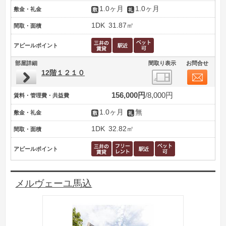
1.0ヶ月
1.0ヶ月
敷金・礼金
1DK
31.87㎡
間取・面積
アピールポイント
部屋詳細
間取り表示
お問合せ
12階１２１０
156,000円
8,000円
賃料・管理費・共益費
1.0ヶ月
無
敷金・礼金
1DK
32.82㎡
間取・面積
アピールポイント
メルヴェーユ馬込