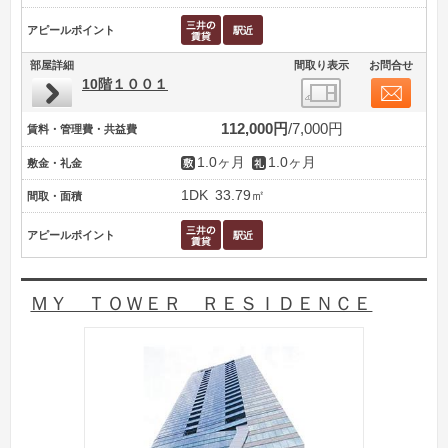
アピールポイント
部屋詳細
間取り表示
お問合せ
10階１００１
112,000円
7,000円
賃料・管理費・共益費
1.0ヶ月
1.0ヶ月
敷金・礼金
1DK
33.79㎡
間取・面積
アピールポイント
ＭＹ ＴＯＷＥＲ ＲＥＳＩＤＥＮＣＥ