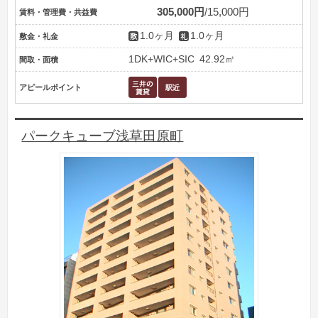
305,000円
15,000円
賃料・管理費・共益費
1.0ヶ月
1.0ヶ月
敷金・礼金
1DK+WIC+SIC
42.92㎡
間取・面積
アピールポイント
パークキューブ浅草田原町