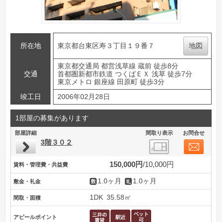
所在地
東京都台東区寿３丁目１９番７
地図
東京都交通局 都営浅草線 蔵前 徒歩8分
交通
首都圏新都市鉄道 つくばＥＸ 浅草 徒歩7分
東京メトロ 銀座線 田原町 徒歩3分
竣工日
2006年02月28日
1部屋の募集があります
部屋詳細
間取り表示
お問合せ
3階３０２
150,000円
10,000円
賃料・管理費・共益費
1.0ヶ月
1.0ヶ月
敷金・礼金
1DK
35.58㎡
間取・面積
アピールポイント