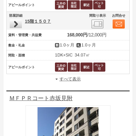
アピールポイント
部屋詳細
間取り表示
お問合せ
15階１５０７
168,000円
12,000円
賃料・管理費・共益費
1.0ヶ月
1.0ヶ月
敷金・礼金
1DK+SIC
34.07㎡
間取・面積
アピールポイント
すべて表示
ＭＦＰＲコート赤坂見附