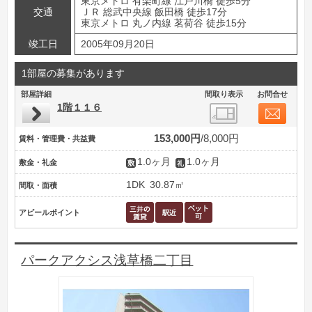
東京メトロ 有楽町線 江戸川橋 徒歩5分
交通
ＪＲ 総武中央線 飯田橋 徒歩17分
東京メトロ 丸ノ内線 茗荷谷 徒歩15分
竣工日
2005年09月20日
1部屋の募集があります
部屋詳細
間取り表示
お問合せ
1階１１６
153,000円
8,000円
賃料・管理費・共益費
1.0ヶ月
1.0ヶ月
敷金・礼金
1DK
30.87㎡
間取・面積
アピールポイント
パークアクシス浅草橋二丁目