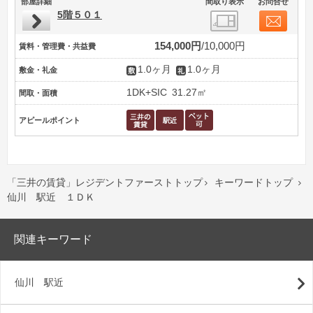
部屋詳細
間取り表示
お問合せ
5階５０１
154,000円
10,000円
賃料・管理費・共益費
1.0ヶ月
1.0ヶ月
敷金・礼金
1DK+SIC
31.27㎡
間取・面積
アピールポイント
「三井の賃貸」レジデントファーストトップ
キーワードトップ


仙川 駅近 １ＤＫ
関連キーワード
仙川 駅近