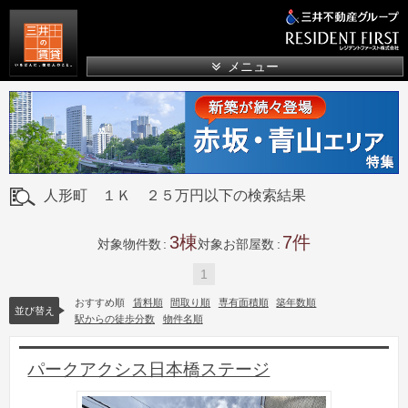
三井の賃貸
メニュー
人形町 １Ｋ ２５万円以下の検索結果
3
7
対象物件数
対象お部屋数
1
おすすめ順
賃料順
間取り順
専有面積順
築年数順
並び替え
駅からの徒歩分数
物件名順
パークアクシス日本橋ステージ