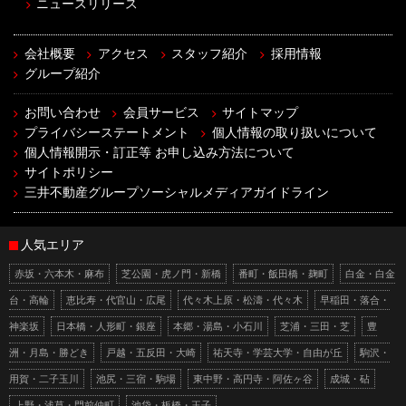
ニュースリリース
会社概要
アクセス
スタッフ紹介
採用情報
グループ紹介
お問い合わせ
会員サービス
サイトマップ
プライバシーステートメント
個人情報の取り扱いについて
個人情報開示・訂正等 お申し込み方法について
サイトポリシー
三井不動産グループソーシャルメディアガイドライン
人気エリア
赤坂・六本木・麻布
芝公園・虎ノ門・新橋
番町・飯田橋・麹町
白金・白金
台・高輪
恵比寿・代官山・広尾
代々木上原・松濤・代々木
早稲田・落合・
神楽坂
日本橋・人形町・銀座
本郷・湯島・小石川
芝浦・三田・芝
豊
洲・月島・勝どき
戸越・五反田・大崎
祐天寺・学芸大学・自由が丘
駒沢・
用賀・二子玉川
池尻・三宿・駒場
東中野・高円寺・阿佐ヶ谷
成城・砧
上野・浅草・門前仲町
池袋・板橋・王子