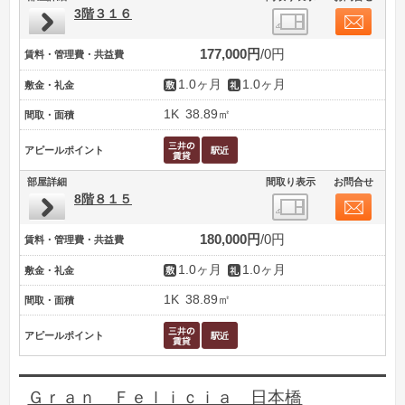
3階３１６
177,000円
0円
賃料・管理費・共益費
1.0ヶ月
1.0ヶ月
敷金・礼金
1K
38.89㎡
間取・面積
アピールポイント
部屋詳細
間取り表示
お問合せ
8階８１５
180,000円
0円
賃料・管理費・共益費
1.0ヶ月
1.0ヶ月
敷金・礼金
1K
38.89㎡
間取・面積
アピールポイント
Ｇｒａｎ Ｆｅｌｉｃｉａ 日本橋