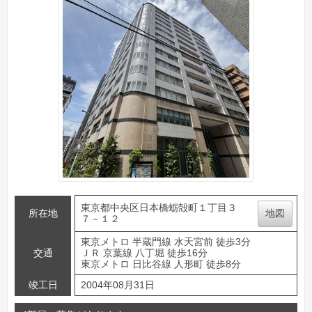
東京都中央区日本橋蛎殻町１丁目３
所在地
地図
７－１２
東京メトロ 半蔵門線 水天宮前 徒歩3分
交通
ＪＲ 京葉線 八丁堀 徒歩16分
東京メトロ 日比谷線 人形町 徒歩8分
竣工日
2004年08月31日