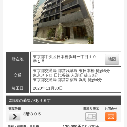
東京都中央区日本橋浜町一丁目１０
所在地
地図
番１号
東京都交通局 都営浅草線 東日本橋 徒歩5分
交通
東京メトロ 日比谷線 人形町 徒歩9分
東京都交通局 都営新宿線 浜町 徒歩4分
竣工日
2020年11月30日
2部屋の募集があります
部屋詳細
間取り表示
お問合せ
3階３０５
130,000円
10,000円
賃料・管理費・共益費