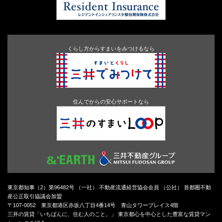
くらし方からすまいをみつけるなら
住んでからの安心サポートなら
東京都知事（2）第96482号 （一社） 不動産流通経営協会会員 （公社） 首都圏不動
産公正取引協議会加盟
〒107-0052 東京都港区赤坂八丁目4番14号 青山タワープレイス4階
三井の賃貸「いちばんに、住む人のこと。」 東京都心を中心とした豊富な賃貸マン