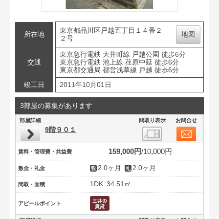
東京都品川区戸越五丁目１４番２
所在地
地図
２号
東京急行電鉄 大井町線 戸越公園 徒歩6分
交通
東京急行電鉄 池上線 荏原中延 徒歩6分
東京都交通局 都営浅草線 戸越 徒歩6分
竣工日
2011年10月01日
3部屋の募集があります
部屋詳細
間取り表示
お問合せ
9階９０１
159,000円
10,000円
賃料・管理費・共益費
2.0ヶ月
2.0ヶ月
敷金・礼金
1DK
34.51㎡
間取・面積
アピールポイント