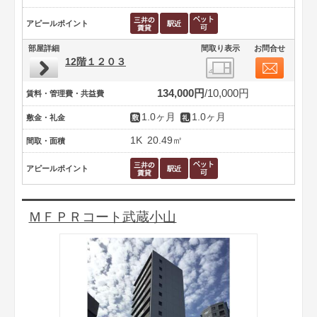
アピールポイント
部屋詳細
間取り表示
お問合せ
12階１２０３
134,000円
10,000円
賃料・管理費・共益費
1.0ヶ月
1.0ヶ月
敷金・礼金
1K
20.49㎡
間取・面積
アピールポイント
ＭＦＰＲコート武蔵小山