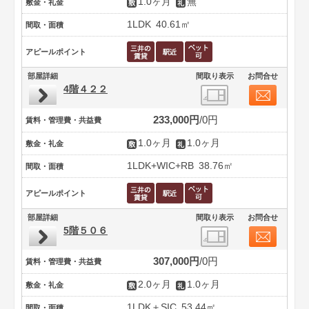
1.0ヶ月
無
敷金・礼金
1LDK
40.61㎡
間取・面積
アピールポイント
部屋詳細
間取り表示
お問合せ
4階４２２
233,000円
0円
賃料・管理費・共益費
1.0ヶ月
1.0ヶ月
敷金・礼金
1LDK+WIC+RB
38.76㎡
間取・面積
アピールポイント
部屋詳細
間取り表示
お問合せ
5階５０６
307,000円
0円
賃料・管理費・共益費
2.0ヶ月
1.0ヶ月
敷金・礼金
1LDK＋SIC
53.44㎡
間取・面積