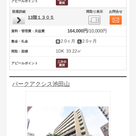
アピールポイント
部屋詳細
間取り表示
お問合せ
13階１３０５
164,000円
10,000円
賃料・管理費・共益費
2.0ヶ月
2.0ヶ月
敷金・礼金
1DK
33.22㎡
間取・面積
アピールポイント
パークアクシス池田山