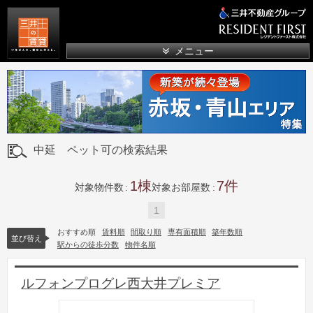
三井の賃貸
メニュー
中延 ペット可の検索結果
1
7
対象物件数
対象お部屋数
1
おすすめ順
賃料順
間取り順
専有面積順
築年数順
並び替え
駅からの徒歩分数
物件名順
ルフォンプログレ西大井プレミア