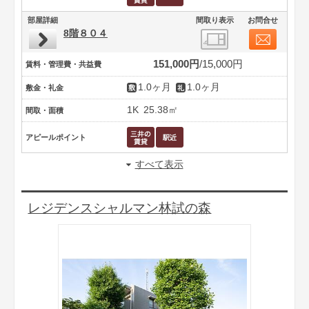
部屋詳細
間取り表示
お問合せ
8階８０４
151,000円
15,000円
賃料・管理費・共益費
1.0ヶ月
1.0ヶ月
敷金・礼金
1K
25.38㎡
間取・面積
アピールポイント
すべて表示
レジデンスシャルマン林試の森