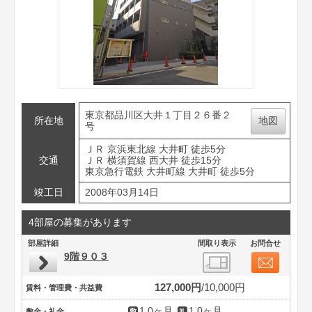
東京都品川区大井１丁目２６番２
所在地
地図
号
ＪＲ 京浜東北線 大井町 徒歩5分
交通
ＪＲ 横須賀線 西大井 徒歩15分
東京急行電鉄 大井町線 大井町 徒歩5分
竣工日
2008年03月14日
4部屋の募集があります
部屋詳細
間取り表示
お問合せ
9階９０３
127,000円
10,000円
賃料・管理費・共益費
1.0ヶ月
1.0ヶ月
敷金・礼金