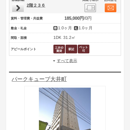
2階２３６
185,000円
0円
賃料・管理費・共益費
1.0ヶ月
1.0ヶ月
敷金・礼金
1DK
31.2㎡
間取・面積
アピールポイント
すべて表示
パークキューブ大井町