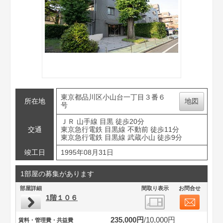
東京都品川区小山台一丁目３番６
所在地
地図
号
ＪＲ 山手線 目黒 徒歩20分
交通
東京急行電鉄 目黒線 不動前 徒歩11分
東京急行電鉄 目黒線 武蔵小山 徒歩9分
竣工日
1995年08月31日
1部屋の募集があります
部屋詳細
間取り表示
お問合せ
1階１０６
235,000円
10,000円
賃料・管理費・共益費