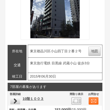
所在地
東京都品川区小山四丁目２番２号
地図
東京急行電鉄 目黒線 武蔵小山 徒歩3分
交通
竣工日
2015年06月30日
7部屋の募集があります
部屋詳細
間取り表示
お問合せ
10階１００３
153,000円
15,000円
賃料・管理費・共益費