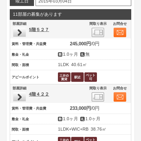
竣工日
2015年03月04日
11部屋の募集があります
部屋詳細
間取り表示
お問合せ
5階５２７
245,000円
0円
賃料・管理費・共益費
1.0ヶ月
無
敷金・礼金
1LDK
40.61㎡
間取・面積
アピールポイント
部屋詳細
間取り表示
お問合せ
4階４２２
233,000円
0円
賃料・管理費・共益費
1.0ヶ月
1.0ヶ月
敷金・礼金
1LDK+WIC+RB
38.76㎡
間取・面積