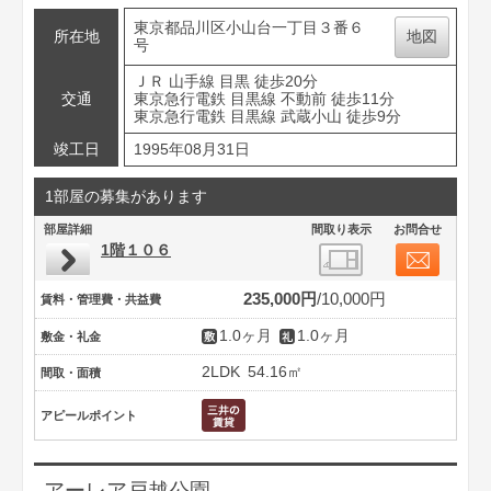
東京都品川区小山台一丁目３番６
所在地
地図
号
ＪＲ 山手線 目黒 徒歩20分
交通
東京急行電鉄 目黒線 不動前 徒歩11分
東京急行電鉄 目黒線 武蔵小山 徒歩9分
竣工日
1995年08月31日
1部屋の募集があります
部屋詳細
間取り表示
お問合せ
1階１０６
235,000円
10,000円
賃料・管理費・共益費
1.0ヶ月
1.0ヶ月
敷金・礼金
2LDK
54.16㎡
間取・面積
アピールポイント
アーレア戸越公園