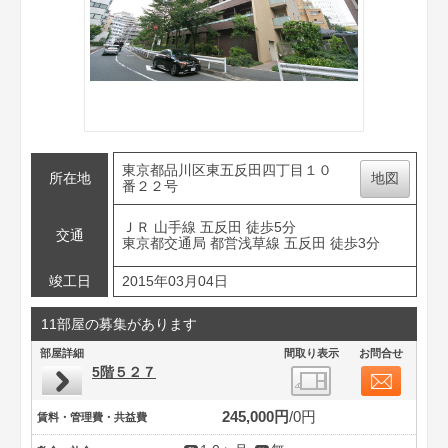
東京都品川区東五反田四丁目１０
所在地
地図
番２２号
ＪＲ 山手線 五反田 徒歩5分
交通
東京都交通局 都営浅草線 五反田 徒歩3分
竣工日
2015年03月04日
11部屋の募集があります
部屋詳細
間取り表示
お問合せ
5階５２７
245,000円
0円
賃料・管理費・共益費