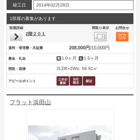
竣工日
2014年02月28日
1部屋の募集があります
部屋詳細
間取り表示
お問合せ
2階２０１
208,000円
10,000円
賃料・管理費・共益費
1.0ヶ月
1.5ヶ月
敷金・礼金
2LDK+2Wic
56.91㎡
間取・面積
アピールポイント
フラット浜田山