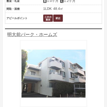
1.0ヶ月
1.2ヶ月
敷金・礼金
1LDK
48.4㎡
間取・面積
アピールポイント
明大前パーク・ホームズ