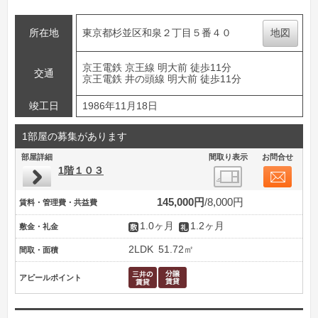
所在地
東京都杉並区和泉２丁目５番４０
地図
京王電鉄 京王線 明大前 徒歩11分
交通
京王電鉄 井の頭線 明大前 徒歩11分
竣工日
1986年11月18日
1部屋の募集があります
部屋詳細
間取り表示
お問合せ
1階１０３
145,000円
8,000円
賃料・管理費・共益費
1.0ヶ月
1.2ヶ月
敷金・礼金
2LDK
51.72㎡
間取・面積
アピールポイント