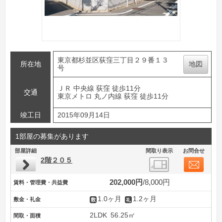
東京都杉並区荻窪三丁目２９番１３
所在地
地図
号
ＪＲ 中央線 荻窪 徒歩11分
交通
東京メトロ 丸ノ内線 荻窪 徒歩11分
竣工日
2015年09月14日
1部屋の募集があります
部屋詳細
間取り表示
お問合せ
2階２０５
202,000円
8,000円
賃料・管理費・共益費
1.0ヶ月
1.2ヶ月
敷金・礼金
2LDK
56.25㎡
間取・面積