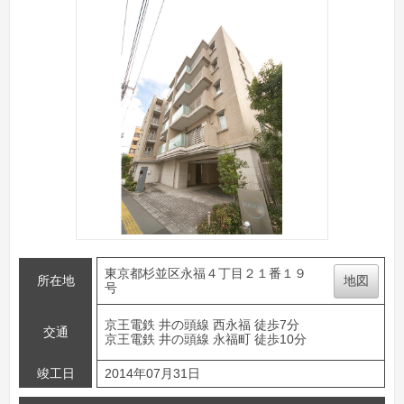
東京都杉並区永福４丁目２１番１９
所在地
地図
号
京王電鉄 井の頭線 西永福 徒歩7分
交通
京王電鉄 井の頭線 永福町 徒歩10分
竣工日
2014年07月31日