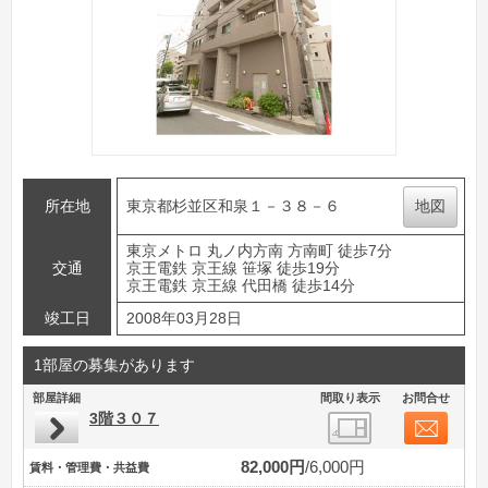
所在地
東京都杉並区和泉１－３８－６
地図
東京メトロ 丸ノ内方南 方南町 徒歩7分
交通
京王電鉄 京王線 笹塚 徒歩19分
京王電鉄 京王線 代田橋 徒歩14分
竣工日
2008年03月28日
1部屋の募集があります
部屋詳細
間取り表示
お問合せ
3階３０７
82,000円
6,000円
賃料・管理費・共益費