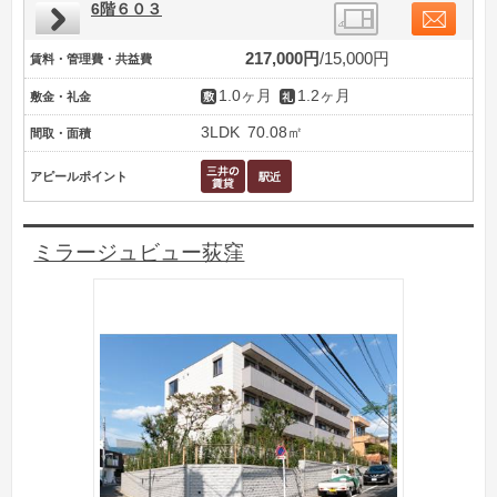
6階６０３
217,000円
15,000円
賃料・管理費・共益費
1.0ヶ月
1.2ヶ月
敷金・礼金
3LDK
70.08㎡
間取・面積
アピールポイント
ミラージュビュー荻窪