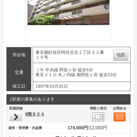
東京都杉並区阿佐谷北１丁目３２番
所在地
地図
１０号
ＪＲ 中央線 阿佐ヶ谷 徒歩5分
交通
東京メトロ 丸ノ内線 南阿佐ヶ谷 徒歩13分
竣工日
1997年03月31日
1部屋の募集があります
部屋詳細
間取り表示
お問合せ
9階９０４
174,000円
12,000円
賃料・管理費・共益費