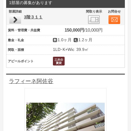
1部屋の募集があります
部屋詳細
間取り表示
お問合せ
3階３１１
150,000円
10,000円
賃料・管理費・共益費
1.0ヶ月
1.2ヶ月
敷金・礼金
1LD･K+Wic
39.9㎡
間取・面積
アピールポイント
ラフィーネ阿佐谷