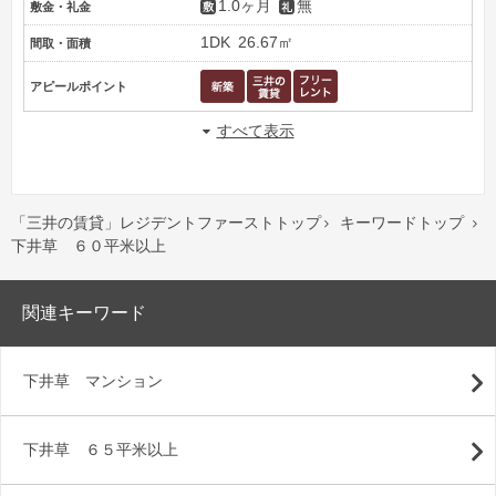
1.0ヶ月
無
敷金・礼金
1DK
26.67㎡
間取・面積
アピールポイント
すべて表示
「三井の賃貸」レジデントファーストトップ
キーワードトップ


下井草 ６０平米以上
関連キーワード
下井草 マンション
下井草 ６５平米以上