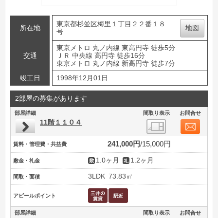
東京都杉並区梅里１丁目２２番１８
所在地
地図
号
東京メトロ 丸ノ内線 東高円寺 徒歩5分
交通
ＪＲ 中央線 高円寺 徒歩16分
東京メトロ 丸ノ内線 新高円寺 徒歩7分
竣工日
1998年12月01日
2部屋の募集があります
部屋詳細
間取り表示
お問合せ
11階１１０４
241,000円
15,000円
賃料・管理費・共益費
1.0ヶ月
1.2ヶ月
敷金・礼金
3LDK
73.83㎡
間取・面積
アピールポイント
部屋詳細
間取り表示
お問合せ