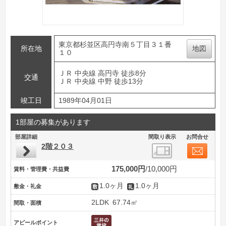
東京都杉並区高円寺南５丁目３１番
所在地
地図
１０
ＪＲ 中央線 高円寺 徒歩8分
交通
ＪＲ 中央線 中野 徒歩13分
竣工日
1989年04月01日
1部屋の募集があります
部屋詳細
間取り表示
お問合せ
2階２０３
175,000円
10,000円
賃料・管理費・共益費
1.0ヶ月
1.0ヶ月
敷金・礼金
2LDK
67.74㎡
間取・面積
アピールポイント