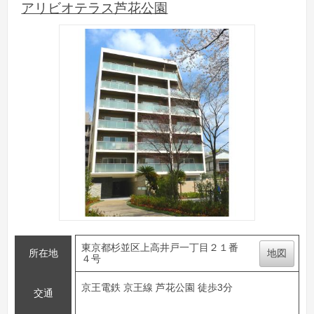
アリビオテラス芦花公園
東京都杉並区上高井戸一丁目２１番
所在地
地図
４号
京王電鉄 京王線 芦花公園 徒歩3分
交通