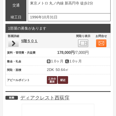
東京メトロ 丸ノ内線 新高円寺 徒歩2分
交通
竣工日
1996年10月31日
1部屋の募集があります
部屋詳細
間取り表示
お問合せ
5階５０１
178,000円
7,000円
賃料・管理費・共益費
1.0ヶ月
1.0ヶ月
敷金・礼金
2DK
50.64㎡
間取・面積
アピールポイント
ディアクレスト西荻窪
新築