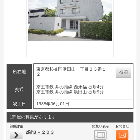
東京都杉並区浜田山一丁目３３番１
所在地
地図
２
京王電鉄 井の頭線 西永福 徒歩4分
交通
京王電鉄 井の頭線 浜田山 徒歩9分
竣工日
1988年06月01日
1部屋の募集があります
部屋詳細
間取り表示
お問合せ
2階Ｂ－２０３