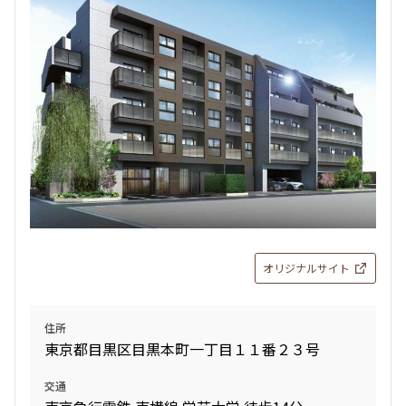
検索結果の絞り込み
賃料
〜
管理費/共益費含む
礼金なし
敷金なし
礼金１ヶ月以下
フリーレント付き
オリジナルサイト
間取り
住所
東京都目黒区目黒本町一丁目１１番２３号
1R〜1K
1DK〜1LDK
2LDK
3LDK
交通
4LDK〜