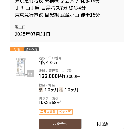
東京急行電鉄 東横線 学芸大学 徒歩14分
ＪＲ 山手線 目黒バス7分 徒歩4分
東京急行電鉄 目黒線 武蔵小山 徒歩15分
専有面積
竣工日
〜
2025年07月31日
新着
賃料改定
築年数
4階
４０５
指定なし
新築
1年以内
3年以内
133,000円
5年以内
10年以内
10,000円
15年以内
20年以内
25年以内
30年以内
1.0ヶ月
1.0ヶ月
1DK
25.58㎡
駅から徒歩
三井の賃貸
ペット可
指定なし
1分以内
追加
お問合せ
3分以内
5分以内
10分以内
15分以内