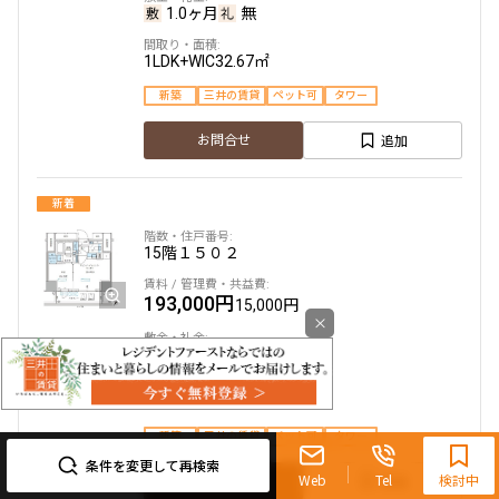
1.0ヶ月
無
1LDK+WIC
32.67㎡
新築
三井の賃貸
ペット可
タワー
追加
お問合せ
新着
15階
１５０２
193,000円
15,000円
×
1.0ヶ月
無
1LDK+WIC
32.67㎡
0120-321-719
新築
三井の賃貸
ペット可
タワー
9:30~18:00（水曜定休）
条件を変更して再検索
Web
Tel
検討中
追加
お問合せ