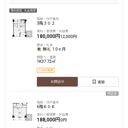
賃料改定
礼金改定
3階
３０２
180,000円
12,000円
無
1.0ヶ月
1K
37.72㎡
三井の賃貸
追加
お問合せ
申込有
6階
６０６
188,000円
0円