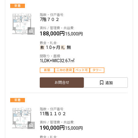
新着
7階
７０２
188,000円
15,000円
1.0ヶ月
無
1LDK+WIC
32.67㎡
新築
三井の賃貸
ペット可
タワー
追加
お問合せ
新着
11階
１１０２
190,000円
15,000円