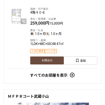
他条件
4階
４０６
259,000円
当社限定物件
15,000円
専任物件
三井の賃貸物件
1.0ヶ月
1.0ヶ月
申込無し物件のみ表示
ペット可・相談
1LDK+WIC+SIC
48.47㎡
楽器可・相談
三井の賃貸
ペット可
入居可能日
追加
お問合せ
すべてのお部屋を表示
より詳細な絞り込み
ＭＦＰＲコート武蔵小山
建物施設やお部屋の設備、方位、階数などの絞り込みが
できます