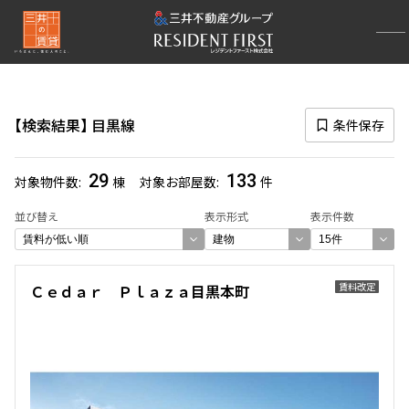
再検索ナビゲーション
路線図一覧
検索結果
目黒線
条件保存
選択中の路線
目黒線
(133)
29
133
対象物件数
棟
対象お部屋数
件
一覧から選び直す
並び替え
表示形式
表示件数
選び方を変更する
賃料改定
Ｃｅｄａｒ Ｐｌａｚａ目黒本町
検索対象お部屋数
133
件
お部屋を再検索