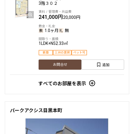
3階
３０２
241,000円
20,000円
1.0ヶ月
無
1LDK+N
52.33㎡
新築
三井の賃貸
ペット可
追加
お問合せ
すべてのお部屋を表示
パークアクシス目黒本町