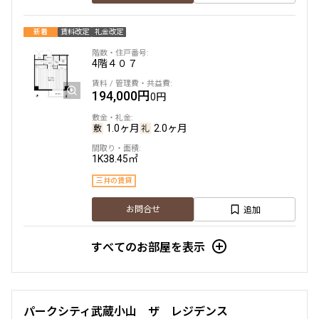
新着
賃料改定
礼金改定
4階
４０７
194,000円
0円
1.0ヶ月
2.0ヶ月
1K
38.45㎡
三井の賃貸
追加
お問合せ
すべてのお部屋を表示
パークシティ武蔵小山 ザ レジデンス