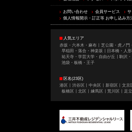
お問い合わせ
会員サービス
サ
個人情報開示・訂正等 お申し込み方
人気エリア
赤坂・六本木・麻布
芝公園・虎ノ門
早稲田・落合・神楽坂
日本橋・人形
祐天寺・学芸大学・自由が丘
駒沢・
池袋・板橋・王子
区名(23区)
港区
渋谷区
中央区
新宿区
文京
板橋区
北区
練馬区
荒川区
足