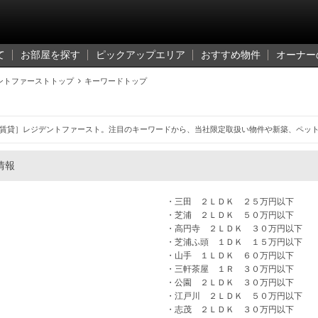
て
お部屋を探す
ピックアップエリア
おすすめ物件
オーナー
ントファーストトップ

キーワードトップ
賃貸］レジデントファースト。注目のキーワードから、当社限定取扱い物件や新築、ペッ
情報
三田 ２ＬＤＫ ２５万円以下
芝浦 ２ＬＤＫ ５０万円以下
高円寺 ２ＬＤＫ ３０万円以下
芝浦ふ頭 １ＤＫ １５万円以下
山手 １ＬＤＫ ６０万円以下
三軒茶屋 １Ｒ ３０万円以下
公園 ２ＬＤＫ ３０万円以下
江戸川 ２ＬＤＫ ５０万円以下
志茂 ２ＬＤＫ ３０万円以下