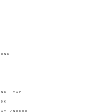
ＰＯＮＧＩ
ＯＮＧＩ ＭＡＰ
ＬＤＫ
ＫＡＭＩＺＮＯＣＨＯ