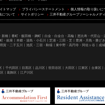
イトマップ
プライバシーステートメント
個人情報の取り扱いに
法について
サイトポリシー
三井不動産グループソーシャルメデ
・新橋
番町・飯田橋・麹町
白金・白金台・高輪
恵比寿・代官山・
町・銀座
本郷・湯島・小石川
芝浦・三田・芝
豊洲・月島・勝ど
用賀・二子玉川
池尻・三宿・駒場
東中野・高円寺・阿佐ヶ谷
成
区
千代田区
目黒区
品川区
世田谷区
大田区
江東区
台東区
立区
葛飾区
江戸川区