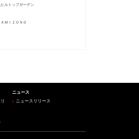
黒ヒルトップガーデン
ＫＡＭＩＺＯＮＯ
ニュース
エリ
ニュースリリース
へ