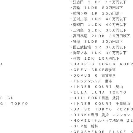
江古田 ２ＬＤＫ １５万円以下
高輪 １ＬＤＫ ５０万円以下
雑司ヶ谷 １Ｋ ２５万円以下
芝浦ふ頭 １ＤＫ ４０万円以下
御成門 １ＬＤＫ ４０万円以下
三河島 ２ＬＤＫ ３５万円以下
高田馬場 ２ＬＤＫ ３５万円以下
笹塚 ３ＬＤＫ ３０万円以下
国立競技場 １Ｒ ３０万円以下
御茶ノ水 １ＤＫ ３０万円以下
住吉 １ＤＫ １５万円以下
Ａ
ＨＡＲＲＩＳ ＴＯＷＥＲ ＲＯＰ
ＣＲＥＶＩＡＲＸＥ表参道
ＤＯＭＵＳ ６ 賃貸空き
Ｆレジデンシャル 麻布
ＩＮＮＥＲ ＣＯＵＲＴ 烏山
ＥＬＬＡ ＬＵＮＡ ＴＯＫＹＯ
ＢＩＳＵ
ＨＩＬＬＦＯＲＴ目黒 賃貸
ＧＩ ＴＯＫＹＯ
ＩＮＮＥＲ ＣＯＵＲＴ 千歳烏山
ＤＡＩＳＯ ＴＯＫＹＯ ＲＯＰＰ
ＤＩＮＫＳ専用 賃貸 マンション
ＨＯＭＥＵ４ヒルトップ洗足池 ２
ＧＬＰ柏 賃料
ＧＲＯＳＶＥＮＯＲ ＰＬＡＣＥ 