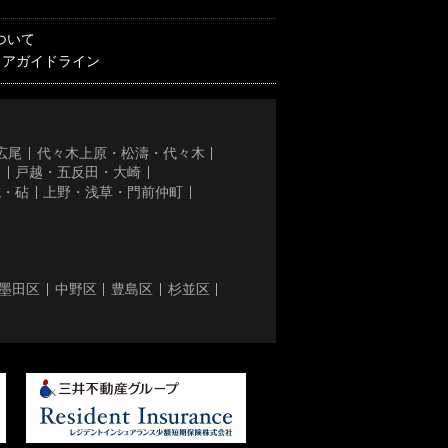
ついて
ィアガイドライン
広尾
代々木上原・松濤・代々木
き
戸越・五反田・大崎
城・砧
上野・浅草・門前仲町
墨田区
中野区
豊島区
杉並区