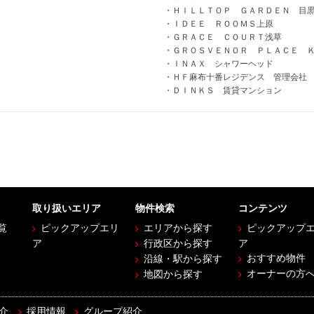
ＨＩＬＬＴＯＰ ＧＡＲＤＥＮ 目
ＩＤＥＥ ＲＯＯＭＳ上原
ＧＲＡＣＥ ＣＯＵＲＴ浅草
ＧＲＯＳＶＥＮＯＲ ＰＬＡＣＥ 
ＩＮＡＸ シャワーヘッド
ＨＦ麻布十番レジデンス 管理会社
ＤＩＮＫＳ 賃貸マンション
取り扱いエリア
物件検索
コンテンツ
覧
ピックアップエリ
エリアから探す
ピックアップ
ア
行政区から探す
ア
おすすめ物件
沿線・駅から探す
オーナーの方
地図から探す
介
採用情報
グループ紹介