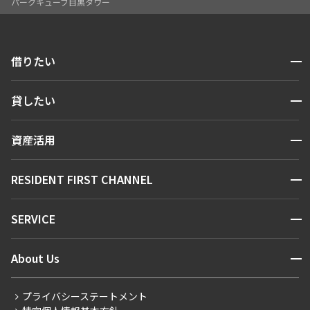
パークキューブ目黒タワー
開閉
借りたい
検索する
開閉
貸したい
人気エリアから探す
賃貸運営
区から探す
開閉
資産活用
お問い合わせ
駅・沿線から探す
販売マンション
地図から探す
開閉
RESIDENT FIRST CHANNEL
お問い合わせ
キーワードから探す
NEWS
開閉
SERVICE
新着情報から探す
マンションレポート
ニュースから探す
営業窓口
商店街のある暮らし
開閉
About Us
新着募集情報
会員ページ
住まいのコラム
レジデントファーストについて
RESIDENT FIRST MEMBERS登録
RESIDENT FIRST MEMBERS登録
こだわりから探す
プライバシーステートメント
会社情報
ご入居・提携サービス