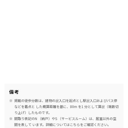
8階
８０１
315,000円
0円
1.0ヶ月
1.0ヶ月
1LDK
53.14㎡
三井の賃貸
タワー
追加
お問合せ
賃料改定
備考
4階
４１４
掲載の徒歩分数は、建物の出入口を起点とし駅出入口およびバス停
などを着点と した概算距離を基に、80m を1 分として算出（端数切
333,000円
0円
り上げ）したものです。
間取り表記のN （納戸）やS （サービスルーム）は、居室以外の空
1.0ヶ月
無
間を表して います。詳細については
こちら
をご確認ください。