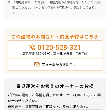
（ 申込み有り ）の表示は、現在先着のお申込みをいただいている状
1LDK+DEN
64.18㎡
態となります。キャンセル待ちのお申込みも、受け付けておりま
す。
三井の賃貸
タワー
追加
お問合せ
この建物のお問合せ・内見予約はこちら
4階
４０７
0120-528-321
営業時間 9:30~18:00 / 定休日: 水曜日・年末年始
339,000円
0円
フォームから
お問合せ
1.0ヶ月
1.0ヶ月
1LDK+DEN
58.60㎡
三井の賃貸
タワー
賃貸運営をお考えのオーナーの皆様
追加
お問合せ
ご所有の建物、お部屋を貸したいオーナー様はこちらにお問
い合わせください。
無料査定、賃貸管理のご相談など、柔軟に承ります。
賃料改定