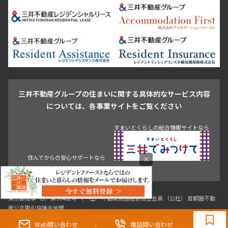
日本橋・銀座
市ヶ谷・神楽坂・飯田橋
三田・芝・浜松町
品川区
世田谷区
大田区
江東区
台東区
墨田区
中野区
芝浦・汐留・品川
月島・勝どき・豊洲
本郷・春日・小石川
豊島区
杉並区
板橋区
北区
練馬区
荒川区
足立区
新宿・代々木
目白・高田馬場・早稲田
中野・荻窪
葛飾区
江戸川区
池尻大橋・三軒茶屋
祐天寺・学芸大学・自由が丘
駒沢・用賀・二子玉川
成城・砧
池袋・板橋・王子
戸越・大井・蒲田
三井不動産グループの住まいに関する具体的なサービス内容
青山
渋谷
東京・大手町
新宿
品川
目黒・中目黒
については、各事業サイトをご覧ください
神田・御茶ノ水・秋葉原
初台・幡ヶ谷・笹塚
住んでからの安心サポートなら
すまいとくらしの総合情報サイトなら
×
東京都知事（3）第96482号 （一社） 不動産流通経営協会会員 （公社） 首都圏不動
0120-528-321
産公正取引協議会加盟
〒107-0052 東京都港区赤坂八丁目4番14号 青山タワープレイス4階
9:30~18:00（水曜定休）
Web問い合わせ
電話問い合わせ
三井の賃貸「いちばんに、住む人のこと。」 東京都心を中心とした豊富な賃貸マン