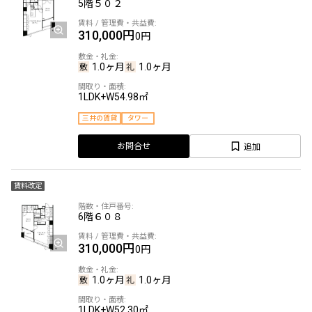
5階
５０２
310,000円
0円
1.0ヶ月
1.0ヶ月
1LDK+W
54.98㎡
三井の賃貸
タワー
追加
お問合せ
賃料改定
6階
６０８
310,000円
0円
1.0ヶ月
1.0ヶ月
1LDK+W
52.30㎡