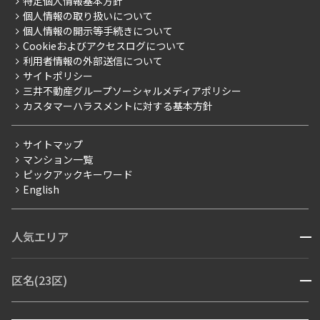
特定個人情報基本方針
こだわり一覧
事業案内
個人情報の取り扱いについて
お部屋探しからご契約まで
プレミアムマンション
個人情報の開示等手続きについて
採用情報
よくあるご質問
Cookieおよびアクセスログについて
新築
ニュースリリース
社宅紹介
利用者情報の外部送信について
当社限定（港区・渋谷区）
サイトポリシー
お問い合わせ
【仲介会社様向け】当社仲介事業部取り扱い物件入居申込
三井不動産グループソーシャルメディアポリシー
当社限定（港区・渋谷区以外）
カスタマーハラスメントに対する基本方針
三井不動産企画
分譲賃貸
サイトマップ
賃料改定
マンション一覧
ピックアックキーワード
フリーレント
English
ペット可
コンシェルジュ付き
人気エリア
開閉
ブランドマンション
赤坂・六本木
広尾・麻布・麻布十番
虎ノ門・麻布台
区名(23区)
開閉
青山・表参道・原宿
白金・目黒
高輪・五反田・大崎
恵比寿・代官山・中目黒
渋谷・松濤・代々木上原
番町・四谷・九段
港区
渋谷区
中央区
新宿区
文京区
千代田区
目黒区