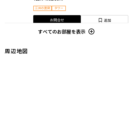
三井の賃貸
タワー
追加
お問合せ
すべてのお部屋を表示
賃料改定
周辺地図
6階
６０２
311,000円
0円
1.0ヶ月
1.0ヶ月
1LDK+W
54.98㎡
三井の賃貸
タワー
追加
お問合せ
賃料改定