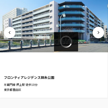
1LDK+W
95.91㎡
三井の賃貸
タワー
追加
お問合せ
新着
14階
１４０１
720,000円
0円
1.0ヶ月
1.0ヶ月
フロンティアレジデンス錦糸公園
2LDK
106.76㎡
半蔵門線
押上駅
徒歩
10
分
三井の賃貸
タワー
東京都墨田区
追加
お問合せ