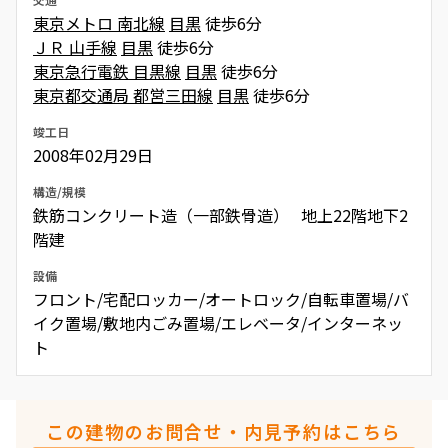
東京メトロ 南北線
目黒
徒歩6分
ＪＲ 山手線
目黒
徒歩6分
東京急行電鉄 目黒線
目黒
徒歩6分
東京都交通局 都営三田線
目黒
徒歩6分
竣工日
2008年02月29日
構造/規模
鉄筋コンクリート造（一部鉄骨造） 地上22階地下2
階建
設備
フロント/宅配ロッカー/オートロック/自転車置場/バ
イク置場/敷地内ごみ置場/エレベータ/インターネッ
ト
この建物のお問合せ・内見予約はこちら