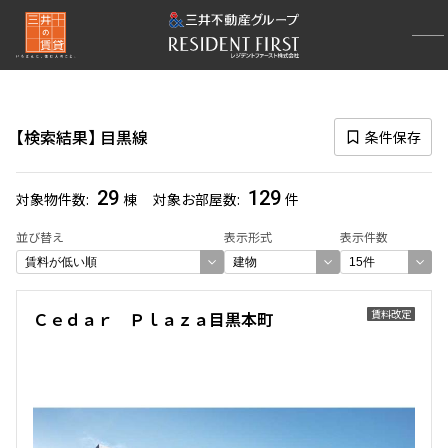
再検索ナビゲーション
路線図一覧
検索結果
目黒線
条件保存
選択中の路線
目黒線
(129)
29
129
対象物件数
棟
対象お部屋数
件
一覧から選び直す
並び替え
表示形式
表示件数
選び方を変更する
賃料改定
Ｃｅｄａｒ Ｐｌａｚａ目黒本町
検索対象お部屋数
129
件
お部屋を再検索