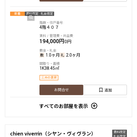
新着
賃料改定
礼金改定
4階
４０７
194,000円
0円
1.0ヶ月
2.0ヶ月
1K
38.45㎡
三井の賃貸
追加
お問合せ
すべてのお部屋を表示
賃料改定
chien viverrin（シヤン・ヴィヴラン）
礼金改定