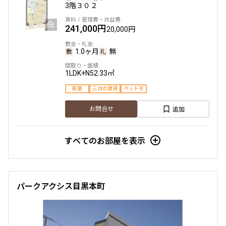
3階
３０２
241,000円
20,000円
1.0ヶ月
無
1LDK+N
52.33㎡
新築
三井の賃貸
ペット可
追加
お問合せ
すべてのお部屋を表示
パークアクシス目黒本町