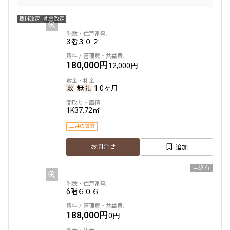
賃料改定
礼金改定
3階
３０２
180,000円
12,000円
無
1.0ヶ月
1K
37.72㎡
三井の賃貸
追加
お問合せ
申込有
6階
６０６
188,000円
0円