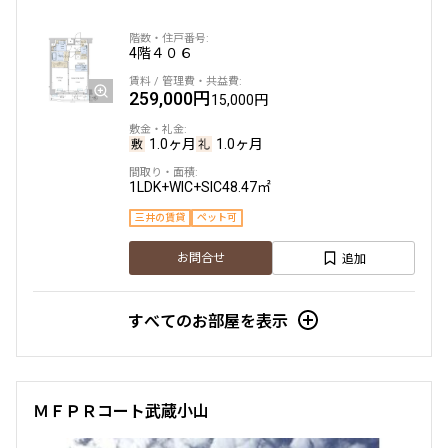
他条件
4階
４０６
259,000円
当社限定物件
15,000円
専任物件
三井の賃貸物件
1.0ヶ月
1.0ヶ月
申込無し物件のみ表示
ペット可・相談
1LDK+WIC+SIC
48.47㎡
楽器可・相談
三井の賃貸
ペット可
入居可能日
追加
お問合せ
すべてのお部屋を表示
より詳細な絞り込み
ＭＦＰＲコート武蔵小山
建物施設やお部屋の設備、方位、階数などの絞り込みが
できます