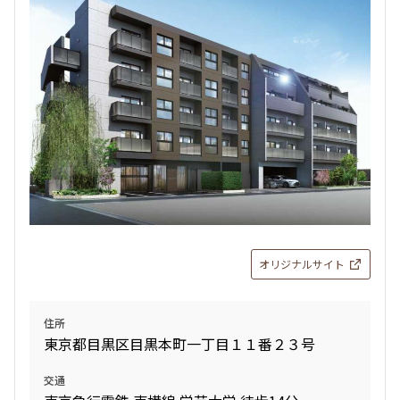
検索結果の絞り込み
賃料
〜
管理費/共益費含む
礼金なし
敷金なし
礼金１ヶ月以下
フリーレント付き
オリジナルサイト
間取り
住所
東京都目黒区目黒本町一丁目１１番２３号
1R〜1K
1DK〜1LDK
2LDK
3LDK
交通
4LDK〜