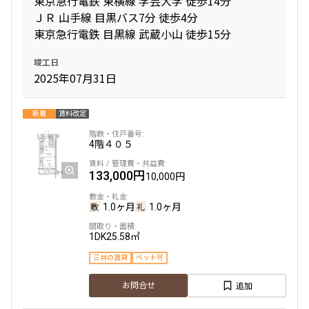
東京急行電鉄 東横線 学芸大学 徒歩14分
ＪＲ 山手線 目黒バス7分 徒歩4分
東京急行電鉄 目黒線 武蔵小山 徒歩15分
専有面積
竣工日
〜
2025年07月31日
新着
賃料改定
築年数
4階
４０５
指定なし
新築
1年以内
3年以内
133,000円
5年以内
10年以内
10,000円
15年以内
20年以内
25年以内
30年以内
1.0ヶ月
1.0ヶ月
1DK
25.58㎡
駅から徒歩
三井の賃貸
ペット可
指定なし
1分以内
追加
お問合せ
3分以内
5分以内
10分以内
15分以内