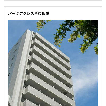
他条件
パークアクシス台東根岸
当社限定物件
専任物件
三井の賃貸物件
申込無し物件のみ表示
ペット可・相談
楽器可・相談
入居可能日
より詳細な絞り込み
建物施設やお部屋の設備、方位、階数などの絞り込みが
できます