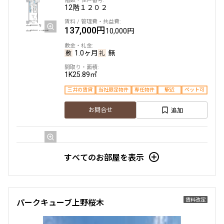
12階
１２０２
137,000円
10,000円
1.0ヶ月
無
1K
25.89㎡
三井の賃貸
当社限定物件
専任物件
駅近
ペット可
追加
お問合せ
5階
５０８
すべてのお部屋を表示
194,000円
12,000円
1.0ヶ月
無
賃料改定
パークキューブ上野桜木
1LDK
42.57㎡