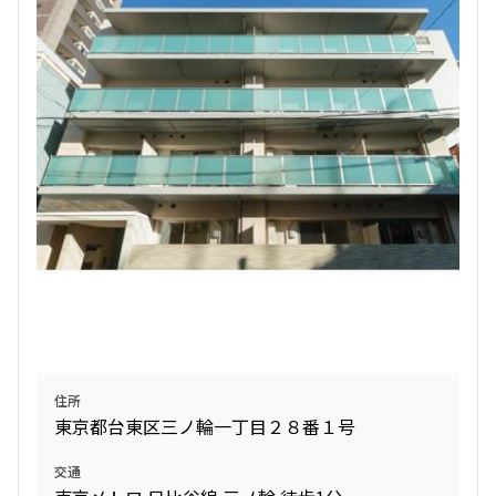
検索結果の絞り込み
賃料
〜
管理費/共益費含む
礼金なし
敷金なし
礼金１ヶ月以下
フリーレント付き
間取り
住所
東京都台東区三ノ輪一丁目２８番１号
1R〜1K
1DK〜1LDK
2LDK
3LDK
交通
4LDK〜