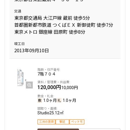
交通
東京都交通局 大江戸線 蔵前 徒歩5分
首都圏新都市鉄道 つくばＥＸ 新御徒町 徒歩7分
東京メトロ 銀座線 田原町 徒歩8分
竣工日
2013年09月10日
7階
７０４
120,000円
10,000円
1.0ヶ月
1.0ヶ月
Studio
25.12㎡
三井の賃貸
駅近
ペット可