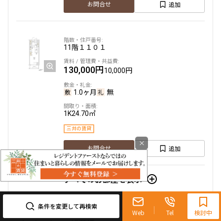
追加
お問合せ
11階
１１０１
130,000円
10,000円
1.0ヶ月
無
1K
24.70㎡
三井の賃貸
×
追加
お問合せ
すべてのお部屋を表示
0120-321-719
9:30~18:00（水曜定休）
条件を変更して再検索
Web
Tel
検討中