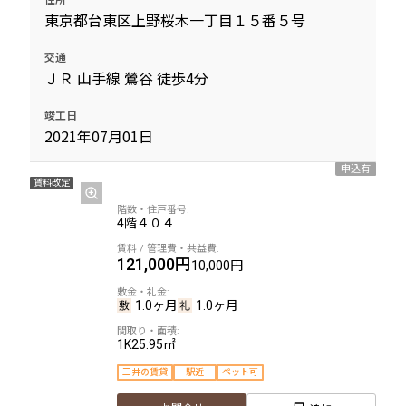
東京都台東区上野桜木一丁目１５番５号
交通
ＪＲ 山手線 鶯谷 徒歩4分
竣工日
2021年07月01日
申込有
賃料改定
4階
４０４
121,000円
10,000円
1.0ヶ月
1.0ヶ月
1K
25.95㎡
三井の賃貸
駅近
ペット可