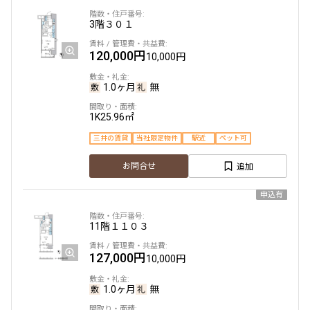
3階
３０１
120,000円
10,000円
1.0ヶ月
無
1K
25.96㎡
三井の賃貸
当社限定物件
駅近
ペット可
追加
お問合せ
申込有
11階
１１０３
127,000円
10,000円
1.0ヶ月
無