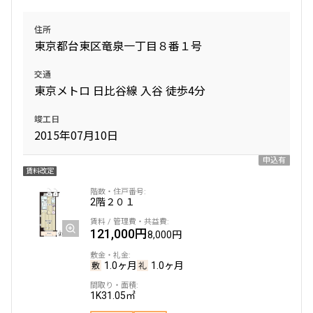
住所
東京都台東区竜泉一丁目８番１号
交通
東京メトロ 日比谷線 入谷 徒歩4分
竣工日
2015年07月10日
申込有
賃料改定
2階
２０１
121,000円
8,000円
1.0ヶ月
1.0ヶ月
1K
31.05㎡