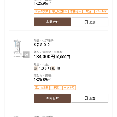
1K
25.96㎡
三井の賃貸
当社限定物件
専任物件
駅近
ペット可
追加
お問合せ
8階
８０２
134,000円
10,000円
1.0ヶ月
無
1K
25.89㎡
三井の賃貸
駅近
ペット可
追加
お問合せ