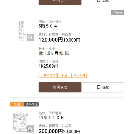
お問合せ
申込有
5階
５０４
120,000円
10,000円
1.0ヶ月
無
1K
25.89㎡
三井の賃貸
駅近
ペット可
追加
お問合せ
新着
賃料改定
11階
１１０６
200,000円
20,000円