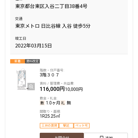
東京都台東区入谷二丁目38番4号
交通
東京メトロ 日比谷線 入谷 徒歩5分
竣工日
2022年03月15日
新着
賃料改定
3階
３０７
116,000円
10,000円
1.0ヶ月
無
1R
25.25㎡
三井の賃貸
駅近
ペット可
追加