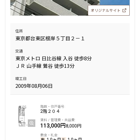
オリジナルサイト
設定する
住所
東京都台東区根岸５丁目２－１
検索対象お部屋数
交通
228
件
東京メトロ 日比谷線 入谷 徒歩8分
ＪＲ 山手線 鶯谷 徒歩13分
お部屋を再検索
竣工日
2009年08月06日
2階
２０４
113,000円
8,000円
1.0ヶ月
1.0ヶ月