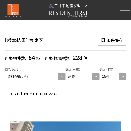
再検索ナビゲーション
区
検索結果
台東区
条件保存
選択中の区
台東区
(228)
64
228
対象物件数
棟
対象お部屋数
件
一覧から選び直す
並び替え
表示形式
表示件数
選び方を変更する
ｃａｌｍ ｍｉｎｏｗａ
検索対象お部屋数
228
件
お部屋を再検索