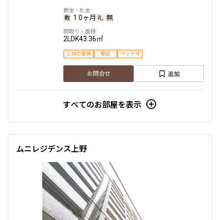
1.0ヶ月
無
2LDK
43.36㎡
三井の賃貸
駅近
ペット可
追加
お問合せ
すべてのお部屋を表示
ムニレジデンス上野