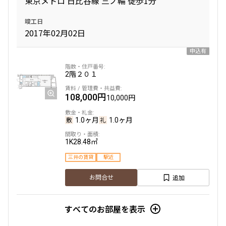
東京メトロ 日比谷線 三ノ輪 徒歩1分
竣工日
専有面積
2017年02月02日
〜
申込有
2階
２０１
築年数
108,000円
10,000円
指定なし
新築
1年以内
3年以内
1.0ヶ月
1.0ヶ月
5年以内
10年以内
15年以内
20年以内
1K
28.48㎡
25年以内
30年以内
三井の賃貸
駅近
追加
駅から徒歩
お問合せ
指定なし
1分以内
すべてのお部屋を表示
3分以内
5分以内
10分以内
15分以内