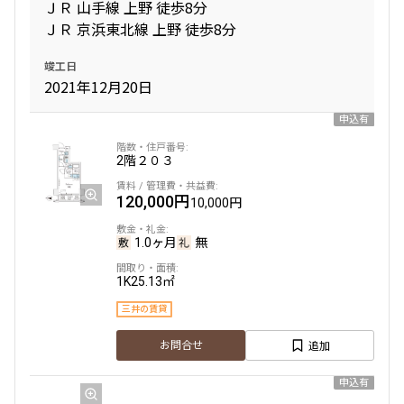
ＪＲ 山手線 上野 徒歩8分
ＪＲ 京浜東北線 上野 徒歩8分
竣工日
2021年12月20日
申込有
2階
２０３
120,000円
10,000円
1.0ヶ月
無
1K
25.13㎡
三井の賃貸
追加
お問合せ
申込有