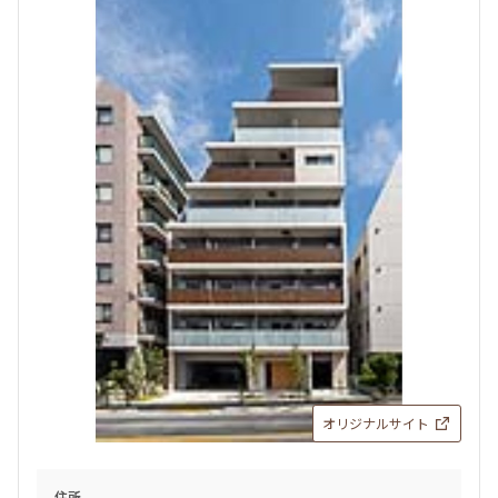
三井の賃貸
当社限定物件
専任物件
駅近
ペット可
追加
お問合せ
オリジナルサイト
住所