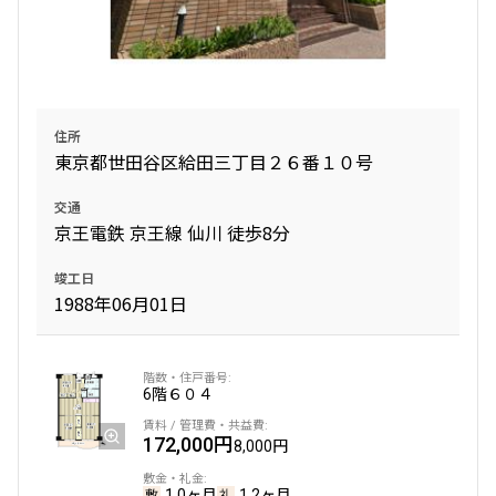
無
無
1K+S
41.40㎡
新築
三井の賃貸
ペット可
フリーレント
住所
追加
お問合せ
東京都世田谷区給田三丁目２６番１０号
交通
京王電鉄 京王線 仙川 徒歩8分
4階
４０２
竣工日
1988年06月01日
253,000円
20,000円
無
無
6階
６０４
1LDK
41.06㎡
新築
三井の賃貸
ペット可
フリーレント
172,000円
8,000円
追加
お問合せ
1.0ヶ月
1.2ヶ月