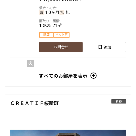
1.0ヶ月
無
1DK
25.21㎡
新築
ペット可
追加
お問合せ
1階
104
すべてのお部屋を表示
174,000円
15,000円
1.0ヶ月
無
新築
ＣＲＥＡＴＩＦ桜新町
1LDK
31.18㎡
新築
ペット可
追加
お問合せ