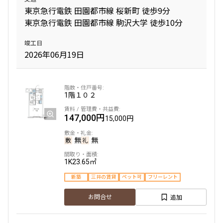
東京急行電鉄 田園都市線 桜新町 徒歩9分
1.0ヶ月
無
東京急行電鉄 田園都市線 駒沢大学 徒歩10分
1LDK
32.49㎡
竣工日
新築
ペット可
2026年06月19日
追加
お問合せ
1階
１０２
2階
203
147,000円
15,000円
184,000円
15,000円
無
無
1.0ヶ月
無
1K
23.65㎡
1LDK
32.49㎡
新築
三井の賃貸
ペット可
フリーレント
新築
ペット可
追加
お問合せ
追加
お問合せ