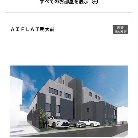
すべてのお部屋を表示
他条件
新築
ＡＩＦＬＡＴ明大前
当社限定物件
賃料改定
専任物件
三井の賃貸物件
申込無し物件のみ表示
ペット可・相談
楽器可・相談
入居可能日
より詳細な絞り込み
建物施設やお部屋の設備、方位、階数などの絞り込みが
できます