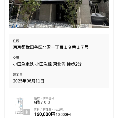
1LDK
35.78㎡
新築
三井の賃貸
ペット可
フリーレント
新築
ペット可
追加
お問合せ
追加
お問合せ
4階
４０５
住所
東京都世田谷区北沢一丁目１９番１７号
2階
204
182,000円
15,000円
交通
320,000円
20,000円
小田急電鉄 小田急線 東北沢 徒歩2分
無
無
1.0ヶ月
無
竣工日
1DK
28.29㎡
2025年06月11日
1SLDK
53.16㎡
新築
三井の賃貸
ペット可
フリーレント
新築
ペット可
追加
お問合せ
追加
6階
７０３
お問合せ
160,000円
10,000円
1階
１０１