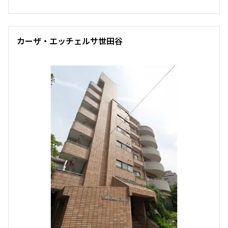
追加
お問合せ
カーザ・エッチェルサ世田谷
3階
３０２
251,000円
20,000円
無
無
1LDK
41.06㎡
新築
三井の賃貸
ペット可
フリーレント
追加
お問合せ
1階
１０５
252,000円
20,000円