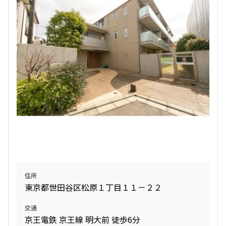
追加
お問合せ
新築
ペット可
追加
お問合せ
4階
４０４
申込有
220,000円
5階
502
20,000円
480,000円
無
無
20,000円
1LDK
33.10㎡
1.0ヶ月
無
新築
三井の賃貸
ペット可
フリーレント
3LDK
72.18㎡
追加
お問合せ
新築
ペット可
住所
追加
お問合せ
東京都世田谷区松原１丁目１１－２２
3階
３０５
交通
京王電鉄 京王線 明大前 徒歩6分