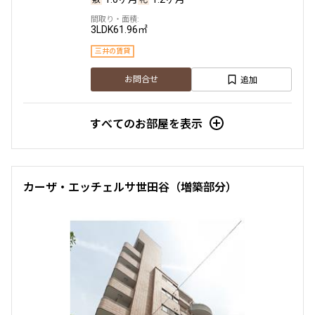
3LDK
61.96㎡
5階
５０２
三井の賃貸
追加
255,000円
お問合せ
20,000円
無
無
すべてのお部屋を表示
1LDK
41.06㎡
新築
三井の賃貸
ペット可
フリーレント
カーザ・エッチェルサ世田谷（増築部分）
追加
お問合せ
2階
２０６
255,000円
20,000円