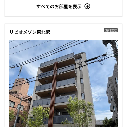
4階
４０３
すべてのお部屋を表示
4階
402
153,000円
15,000円
205,000円
15,000円
無
無
賃料改定
リビオメゾン東北沢
1.0ヶ月
無
1K
23.65㎡
1LDK
35.96㎡
新築
三井の賃貸
ペット可
フリーレント
新築
ペット可
追加
お問合せ
追加
お問合せ
5階
５０３
4階
405
165,000円
15,000円
210,000円
15,000円
無
無
1.0ヶ月
無
1DK
26.62㎡