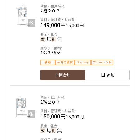
2階
２０３
3階
303
149,000円
15,000円
187,000円
15,000円
無
無
1.0ヶ月
無
1K
23.65㎡
1LDK
32.49㎡
新築
三井の賃貸
ペット可
フリーレント
新築
ペット可
追加
お問合せ
追加
お問合せ
2階
２０７
1階
102
150,000円
15,000円
195,000円
15,000円
無
無