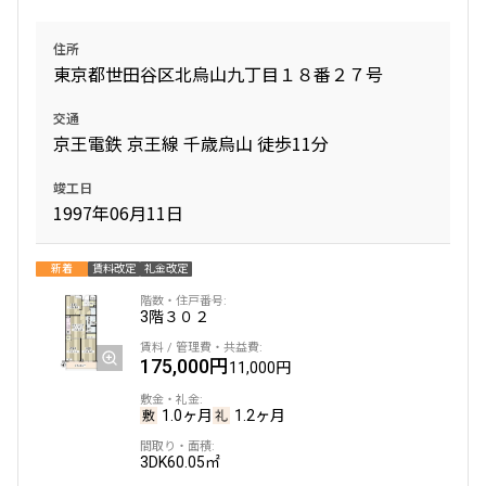
1階
１０４
住所
東京都世田谷区北烏山九丁目１８番２７号
278,000円
20,000円
交通
無
無
京王電鉄 京王線 千歳烏山 徒歩11分
2LDK
45.40㎡
竣工日
1997年06月11日
新築
三井の賃貸
ペット可
フリーレント
追加
お問合せ
新着
賃料改定
礼金改定
3階
３０２
5階
５０１
175,000円
11,000円
279,000円
20,000円
1.0ヶ月
1.2ヶ月
無
無
3DK
60.05㎡