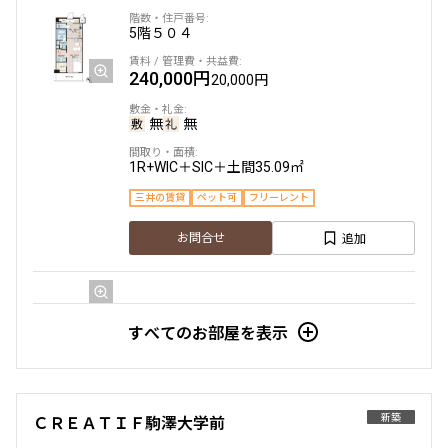
5階
５０４
240,000円
20,000円
無
無
1R+WIC＋SIC＋土間
35.09㎡
三井の賃貸
ペット可
フリーレント
追加
お問合せ
5階
５１０
すべてのお部屋を表示
260,000円
20,000円
無
無
新築
ＣＲＥＡＴＩＦ駒澤大学前