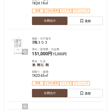
1.0ヶ月
無
1K
24.19㎡
1LDK
35.96㎡
新築
三井の賃貸
ペット可
フリーレント
新築
ペット可
追加
お問合せ
追加
お問合せ
3階
３０３
2階
202
151,000円
15,000円
198,000円
15,000円
無
無
1.0ヶ月
無
1K
23.65㎡
1LDK
35.96㎡
新築
三井の賃貸
ペット可
フリーレント
新築
ペット可
追加
お問合せ
追加
お問合せ