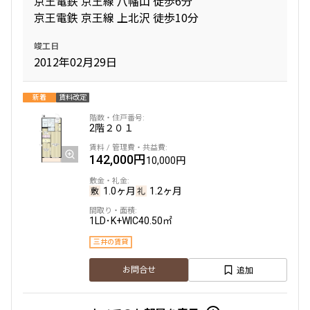
京王電鉄 京王線 八幡山 徒歩6分
京王電鉄 京王線 上北沢 徒歩10分
専有面積
竣工日
2012年02月29日
〜
新着
賃料改定
築年数
2階
２０１
指定なし
新築
142,000円
10,000円
1年以内
3年以内
5年以内
10年以内
15年以内
20年以内
1.0ヶ月
1.2ヶ月
25年以内
30年以内
1LD･K+WIC
40.50㎡
三井の賃貸
駅から徒歩
追加
お問合せ
指定なし
1分以内
3分以内
5分以内
10分以内
15分以内