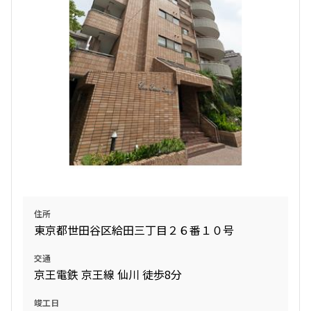
無
無
1LDK
41.40㎡
新築
三井の賃貸
ペット可
フリーレント
追加
お問合せ
1階
１０６
270,000円
20,000円
無
無
住所
東京都世田谷区給田三丁目２６番１０号
2LDK+SIC
45.58㎡
交通
新築
三井の賃貸
ペット可
フリーレント
京王電鉄 京王線 仙川 徒歩8分
追加
お問合せ
竣工日