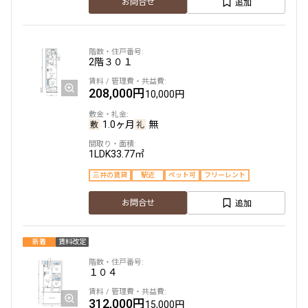
追加
2LDK
56.84㎡
お問合せ
新築
三井の賃貸
ペット可
フリーレント
新築
ペット可
追加
お問合せ
追加
お問合せ
2階
３０１
2階
２０４
208,000円
10,000円
3階
304
196,000円
20,000円
1.0ヶ月
無
335,000円
20,000円
無
無
1LDK
33.77㎡
1.0ヶ月
無
三井の賃貸
駅近
ペット可
フリーレント
1LDK
30.13㎡
追加
2LDK
53.16㎡
お問合せ
新築
三井の賃貸
ペット可
フリーレント
新築
ペット可
追加
お問合せ
新着
賃料改定
追加
お問合せ
１０４
3階
３０４
新着
賃料改定
312,000円
15,000円