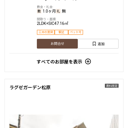
197,000円
4階
401
20,000円
1.0ヶ月
無
337,000円
無
無
20,000円
2LDK+SIC
47.16㎡
1LDK
30.13㎡
1.0ヶ月
無
三井の賃貸
駅近
ペット可
新築
三井の賃貸
ペット可
フリーレント
追加
2LDK
56.84㎡
お問合せ
追加
お問合せ
ペット可
すべてのお部屋を表示
追加
お問合せ
3階
３０６
賃料改定
ラグゼガーデン松原
215,000円
3階
306
20,000円
460,000円
無
無
20,000円
1R
32.96㎡
1.0ヶ月
無
新築
三井の賃貸
ペット可
フリーレント
3LDK
72.83㎡