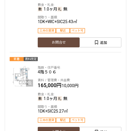
2階
205
1.0ヶ月
無
190,000円
20,000円
322,000円
20,000円
1DK+WIC+SIC
25.43㎡
無
無
三井の賃貸
駅近
ペット可
1.0ヶ月
無
1LDK
30.86㎡
追加
お問合せ
2SLDK
53.12㎡
新築
三井の賃貸
ペット可
フリーレント
新築
ペット可
追加
お問合せ
新着
賃料改定
追加
お問合せ
4階
５０６
1階
１０３
165,000円
10,000円
2階
201
193,000円
20,000円
1.0ヶ月
無
330,000円
20,000円
無
無
1DK+SIC
25.27㎡
1.0ヶ月
無
三井の賃貸
駅近
ペット可
1LDK
30.13㎡