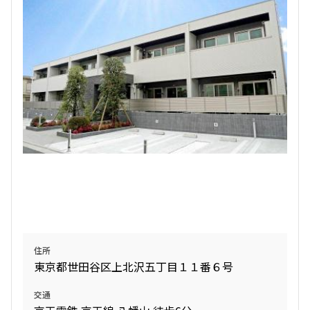
検索結果の絞り込み
賃料
〜
管理費/共益費含む
礼金なし
敷金なし
礼金１ヶ月以下
フリーレント付き
間取り
住所
東京都世田谷区上北沢五丁目１１番６号
1R〜1K
1DK〜1LDK
2LDK
3LDK
交通
4LDK〜