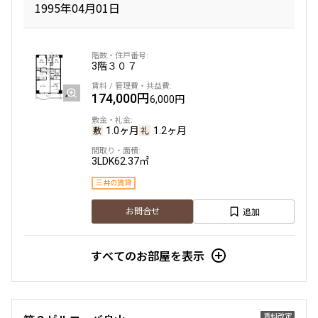
1995年04月01日
2階
２０１
3階
３０７
273,000円
20,000円
174,000円
6,000円
無
無
1.0ヶ月
1.2ヶ月
2LDK+WIC+SIC
45.04㎡
新築
三井の賃貸
ペット可
フリーレント
3LDK
62.37㎡
追加
お問合せ
三井の賃貸
追加
お問合せ
3階
３０１
すべてのお部屋を表示
275,000円
20,000円
無
無
賃料改定