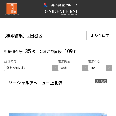
再検索ナビゲーション
区
検索結果
世田谷区
条件保存
選択中の区
世田谷区
(109)
35
109
対象物件数
棟
対象お部屋数
件
一覧から選び直す
並び替え
表示形式
表示件数
選び方を変更する
賃料改定
ソーシャルアベニュー上北沢
検索対象お部屋数
109
件
お部屋を再検索