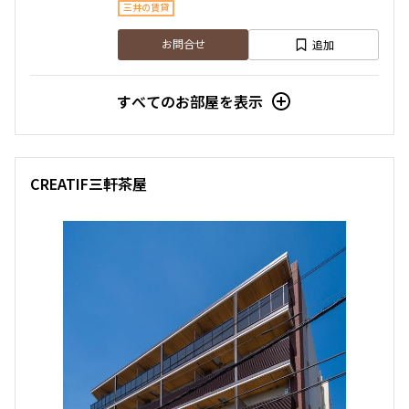
2LDK+WIC+SIC
45.04㎡
三井の賃貸
新築
三井の賃貸
ペット可
フリーレント
追加
お問合せ
追加
お問合せ
すべてのお部屋を表示
2階
２０５
CREATIF三軒茶屋
280,000円
20,000円
無
無
2LDK
45.40㎡
新築
三井の賃貸
ペット可
フリーレント
追加
お問合せ