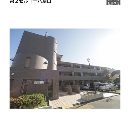
第２ゼルコーバ烏山
礼金改定
2LDK+WIC+SIC
45.04㎡
新築
三井の賃貸
ペット可
フリーレント
追加
お問合せ
4階
４０１
277,000円
20,000円
無
無
2LDK+WIC+SIC
45.04㎡
新築
三井の賃貸
ペット可
フリーレント
追加
お問合せ