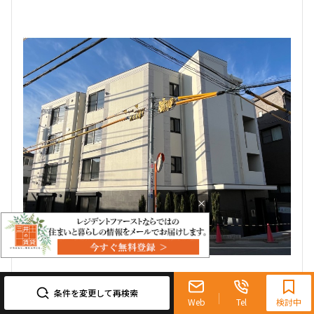
1LDK+Sto
35.12㎡
三井の賃貸
ペット可
フリーレント
追加
お問合せ
2階
２０１
320,000円
20,000円
無
無
×
2LDK+WIC+SIC
51.19㎡
三井の賃貸
ペット可
フリーレント
0120-321-719
追加
お問合せ
9:30~18:00（水曜定休）
条件を変更して再検索
Web
Tel
検討中