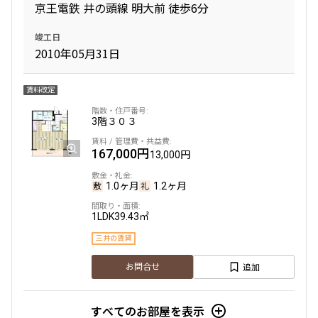
228,000円
20,000円
京王電鉄 井の頭線 明大前 徒歩6分
無
無
竣工日
2010年05月31日
1LDK
36.21㎡
新築
三井の賃貸
ペット可
フリーレント
賃料改定
追加
お問合せ
3階
３０３
167,000円
13,000円
2階
２０２
1.0ヶ月
1.2ヶ月
249,000円
20,000円
1LDK
39.43㎡
三井の賃貸
無
無
追加
お問合せ
1LDK
41.06㎡
新築
三井の賃貸
ペット可
フリーレント
すべてのお部屋を表示