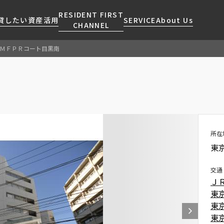
RESIDENT FIRST
貸したい
資産活用
SERVICE
About Us
CHANNEL
ＭＦＰＲコート目黒南
検索する
こだわりから探す
レジデントファーストについて
賃貸運営
販売マンション
NEWS
営業窓口
会社情報
お問い合わせ
お問い合わせ
マンションレポート
会員ページ
人気エリアから探す
こだわり一覧
事業案内
商店街のある暮らし
RESIDENT FIRST
区から探す
プレミアムマンション
MEMBERS登録
採用情報
住まいのコラム
駅・沿線から探す
新築
所在
ご入居・提携サービス
東
ニュースリリース
RESIDENT FIRST
地図から探す
当社限定(港区・渋谷区)
MEMBERS登録
お部屋探しからご契約まで
お問い合わせ
キーワードから探す
当社限定(港区・渋谷区以外)
交通
よくあるご質問
Ｊ
三井不動産企画
東
社宅紹介
新着情報から探す
分譲賃貸
東
【仲介会社様向け】当社仲介
東
ニュースから探す
賃料改定
事業部取り扱い物件入居申