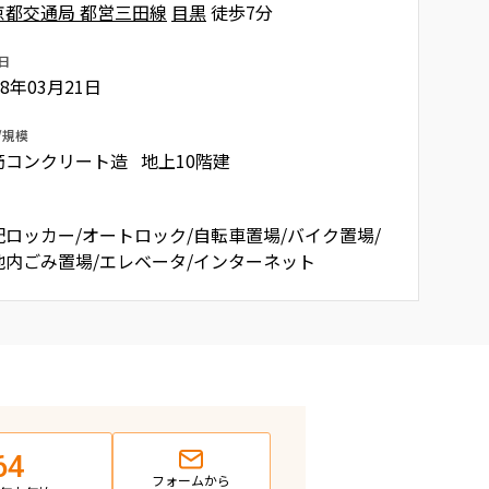
京都交通局 都営三田線
目黒
徒歩7分
日
08年03月21日
/規模
筋コンクリート造 地上10階建
配ロッカー/オートロック/自転車置場/バイク置場/
地内ごみ置場/エレベータ/インターネット
64
フォームから