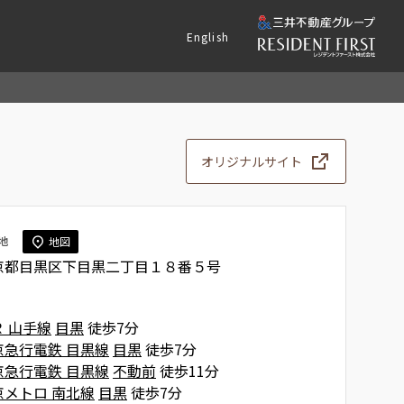
English
オリジナルサイト
地
地図
京都目黒区下目黒二丁目１８番５号
Ｒ 山手線
目黒
徒歩7分
京急行電鉄 目黒線
目黒
徒歩7分
京急行電鉄 目黒線
不動前
徒歩11分
京メトロ 南北線
目黒
徒歩7分