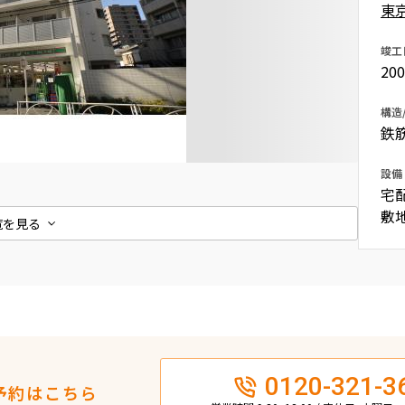
東
込
新着募集情報
フリーレント
竣工
ペット可
20
コンシェルジュ付き
構造
ブランドマンション
鉄
設備
宅
敷
覧を見る
0120-321-3
予約はこちら