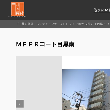
借りたい
「三井の賃貸」レジデントファーストトップ
区から探す
目黒区
About Us
借りたい
貸したい
資産活用
RESIDENT
SERVICE
ＭＦＰＲコート目黒南
FIRST CHANNEL
私たちレジデントファーストの思いや
厳選した都心の上質な賃貸マンションを数多
賃貸運営をお考えのオーナー様に
分譲マンションのご購入、売却の
レジデントファーストが提供する
ご提供するサービスをご紹介します
くご提案します
最適なプランをご提案します
ご相談も承ります
各種サービスをご紹介します
新しい住まいと暮らしの探しに関わる
様々な情報を発信します