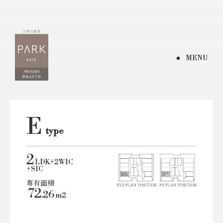
MENU
E
type
2
LDK+2WIC
+SIC
専有面積
72
.26
m
2