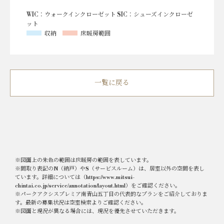
WIC：ウォークインクローゼット SIC：シューズインクローゼ
ット
収納
床暖房範囲
一覧に戻る
※図面上の朱色の範囲は床暖房の範囲を表しています。
※間取り表記のN（納戸）やS（サービスルーム）は、居室以外の空間を表し
ています。詳細については（
https://www.mitsui-
chintai.co.jp/service/annotation/layout.html
）をご確認ください。
※パークアクシスプレミア南青山五丁目の代表的なプランをご紹介しておりま
す。最新の募集状況は空室検索よりご確認ください。
※図面と現況が異なる場合には、現況を優先させていただきます。