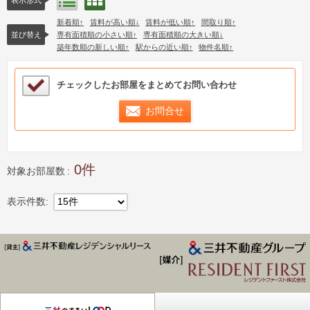
リスト表示
新着順
賃料が高い順
賃料が低い順
間取り順
並び替え
専有面積順の小さい順
専有面積順の大きい順
築年数順の新しい順
駅からの近い順
物件名順
検討中リストサンプル
チェックしたお部屋をまとめてお問い合わせ
お問合せ
0
対象お部屋数
表示件数
15件
ジデンス Park Axis