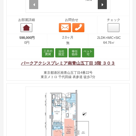
prev
next
お部屋詳細
お問合せ
チェック
メール問合せ
お電話問合せ
お部屋詳細
2.0ヶ月
598,000円
2LDK+WIC+SIC
0円
64.76㎡
無
パークアクシスプレミア南青山五丁目 3階 ３０３
東京都港区南青山五丁目4番22号
東京メトロ 千代田線 表参道 徒歩7分