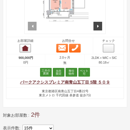
prev
next
お部屋詳細
お問合せ
チェック
メール問合せ
お電話問合せ
お部屋詳細
2.0ヶ月
900,000円
2LDK＋WIC＋SIC
0円
80.18㎡
無
パークアクシスプレミア南青山五丁目 5階 ５０９
東京都港区南青山五丁目4番22号
東京メトロ 千代田線 表参道 徒歩7分
2
対象お部屋数
表示件数
15件