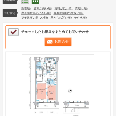
リスト表示
新着順
賃料が高い順
賃料が低い順
間取り順
並び替え
専有面積順の小さい順
専有面積順の大きい順
築年数順の新しい順
駅からの近い順
物件名順
検討中リストサンプル
チェックしたお部屋をまとめてお問い合わせ
お問合せ