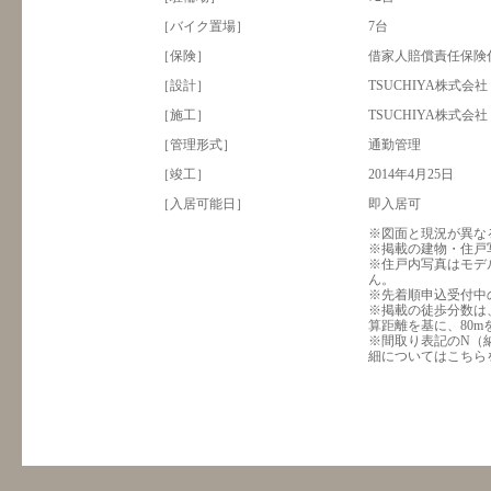
［バイク置場］
7台
［保険］
借家人賠償責任保険
［設計］
TSUCHIYA株式会
［施工］
TSUCHIYA株式会社
［管理形式］
通勤管理
［竣工］
2014年4月25日
［入居可能日］
即入居可
※図面と現況が異な
※掲載の建物・住戸写
※住戸内写真はモデ
ん。
※先着順申込受付中
※掲載の徒歩分数は
算距離を基に、80
※間取り表記のN（
細については
こちら