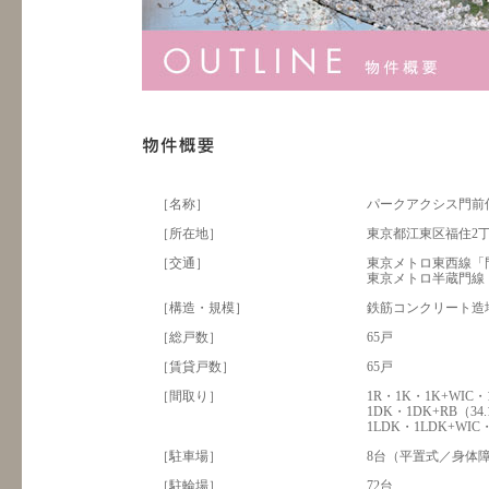
［名称］
パークアクシス門前
［所在地］
東京都江東区福住2丁
［交通］
東京メトロ東西線「門
東京メトロ半蔵門線
［構造・規模］
鉄筋コンクリート造
［総戸数］
65戸
［賃貸戸数］
65戸
［間取り］
1R・1K・1K+WIC・1
1DK・1DK+RB（34.
1LDK・1LDK+WIC・
［駐車場］
8台（平置式／身体
［駐輪場］
72台