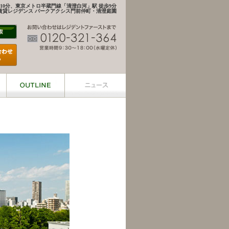
10分、東京メトロ半蔵門線「清澄白河」駅 徒歩9分
賃貸レジデンス パークアクシス門前仲町・清澄庭園