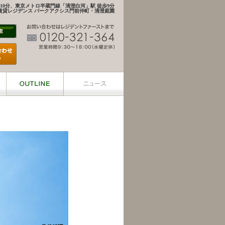
10分、東京メトロ半蔵門線「清澄白河」駅 徒歩9分
賃貸レジデンス パークアクシス門前仲町・清澄庭園