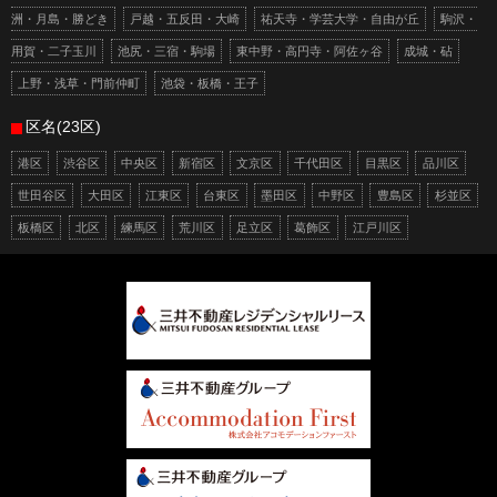
洲・月島・勝どき
戸越・五反田・大崎
祐天寺・学芸大学・自由が丘
駒沢・
用賀・二子玉川
池尻・三宿・駒場
東中野・高円寺・阿佐ヶ谷
成城・砧
上野・浅草・門前仲町
池袋・板橋・王子
区名(23区)
港区
渋谷区
中央区
新宿区
文京区
千代田区
目黒区
品川区
世田谷区
大田区
江東区
台東区
墨田区
中野区
豊島区
杉並区
板橋区
北区
練馬区
荒川区
足立区
葛飾区
江戸川区