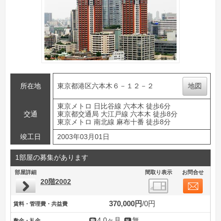
所在地
東京都港区六本木６－１２－２
地図
東京メトロ 日比谷線 六本木 徒歩6分
交通
東京都交通局 大江戸線 六本木 徒歩8分
東京メトロ 南北線 麻布十番 徒歩8分
竣工日
2003年03月01日
1部屋の募集があります
部屋詳細
間取り表示
お問合せ
20階2002
370,000円
0円
賃料・管理費・共益費
4.0ヶ月
無
敷金・礼金