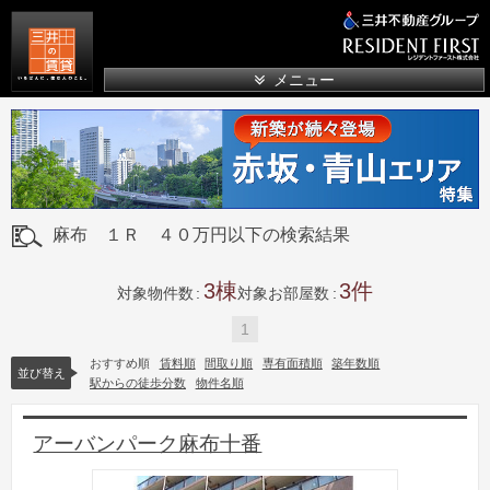
三井の賃貸
メニュー
麻布 １Ｒ ４０万円以下の検索結果
3
3
対象物件数
対象お部屋数
1
おすすめ順
賃料順
間取り順
専有面積順
築年数順
並び替え
駅からの徒歩分数
物件名順
アーバンパーク麻布十番