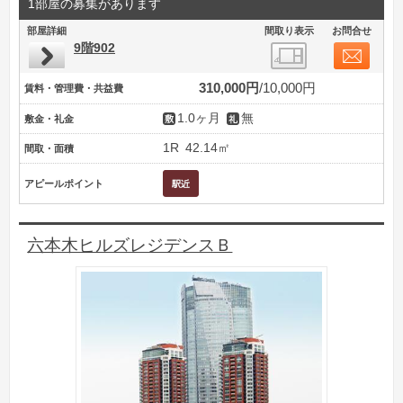
1部屋の募集があります
部屋詳細
間取り表示
お問合せ
9階902
310,000円
10,000円
賃料・管理費・共益費
1.0ヶ月
無
敷金・礼金
1R
42.14㎡
間取・面積
アピールポイント
六本木ヒルズレジデンスＢ