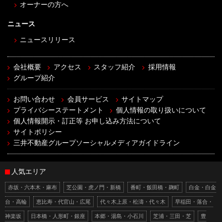
オーナーの方へ
ニュース
ニュースリリース
会社概要
アクセス
スタッフ紹介
採用情報
グループ紹介
お問い合わせ
会員サービス
サイトマップ
プライバシーステートメント
個人情報の取り扱いについて
個人情報開示・訂正等 お申し込み方法について
サイトポリシー
三井不動産グループソーシャルメディアガイドライン
人気エリア
赤坂・六本木・麻布
芝公園・虎ノ門・新橋
番町・飯田橋・麹町
白金・白金
台・高輪
恵比寿・代官山・広尾
代々木上原・松濤・代々木
早稲田・落合・
神楽坂
日本橋・人形町・銀座
本郷・湯島・小石川
芝浦・三田・芝
豊