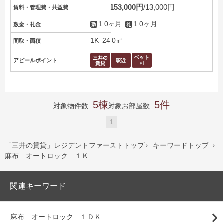
153,000円
13,000円
賃料・管理費・共益費
1.0ヶ月
1.0ヶ月
敷金・礼金
1K
24.0㎡
間取・面積
アピールポイント
5
5
対象物件数
対象お部屋数
1
「三井の賃貸」レジデントファーストトップ
キーワードトップ


麻布 オートロック １Ｋ
関連キーワード
麻布 オートロック １ＤＫ