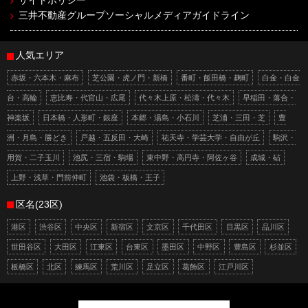
サイトポリシー
三井不動産グループソーシャルメディアガイドライン
人気エリア
赤坂・六本木・麻布
芝公園・虎ノ門・新橋
番町・飯田橋・麹町
白金・白金
台・高輪
恵比寿・代官山・広尾
代々木上原・松濤・代々木
早稲田・落合・
神楽坂
日本橋・人形町・銀座
本郷・湯島・小石川
芝浦・三田・芝
豊
洲・月島・勝どき
戸越・五反田・大崎
祐天寺・学芸大学・自由が丘
駒沢・
用賀・二子玉川
池尻・三宿・駒場
東中野・高円寺・阿佐ヶ谷
成城・砧
上野・浅草・門前仲町
池袋・板橋・王子
区名(23区)
港区
渋谷区
中央区
新宿区
文京区
千代田区
目黒区
品川区
世田谷区
大田区
江東区
台東区
墨田区
中野区
豊島区
杉並区
板橋区
北区
練馬区
荒川区
足立区
葛飾区
江戸川区