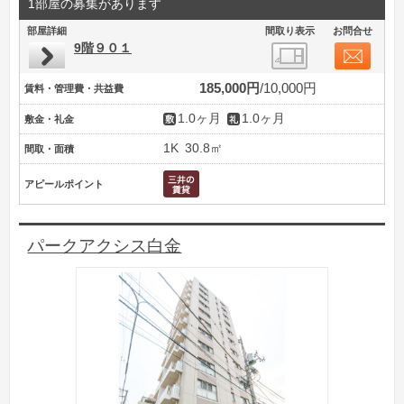
1部屋の募集があります
部屋詳細
間取り表示
お問合せ
9階９０１
185,000円
10,000円
賃料・管理費・共益費
1.0ヶ月
1.0ヶ月
敷金・礼金
1K
30.8㎡
間取・面積
アピールポイント
パークアクシス白金