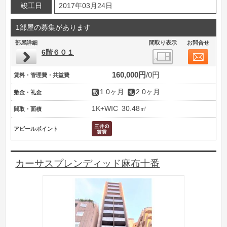
竣工日
2017年03月24日
1部屋の募集があります
部屋詳細
間取り表示
お問合せ
6階６０１
160,000円
0円
賃料・管理費・共益費
1.0ヶ月
2.0ヶ月
敷金・礼金
1K+WIC
30.48㎡
間取・面積
アピールポイント
カーサスプレンディッド麻布十番