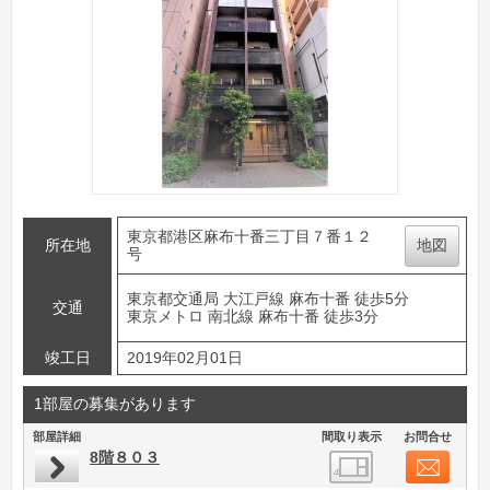
東京都港区麻布十番三丁目７番１２
所在地
地図
号
東京都交通局 大江戸線 麻布十番 徒歩5分
交通
東京メトロ 南北線 麻布十番 徒歩3分
竣工日
2019年02月01日
1部屋の募集があります
部屋詳細
間取り表示
お問合せ
8階８０３