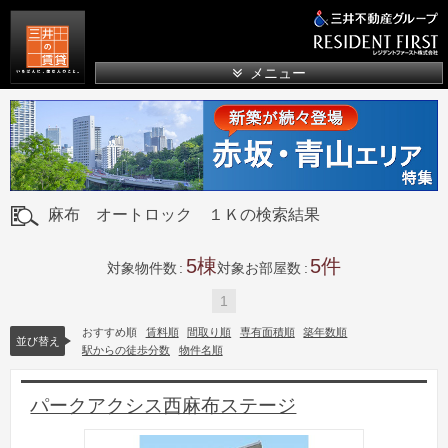
三井の賃貸
メニュー
麻布 オートロック １Ｋの検索結果
5
5
対象物件数
対象お部屋数
1
おすすめ順
賃料順
間取り順
専有面積順
築年数順
並び替え
駅からの徒歩分数
物件名順
パークアクシス西麻布ステージ