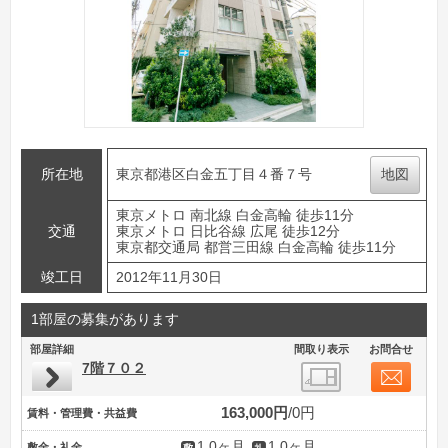
所在地
東京都港区白金五丁目４番７号
地図
東京メトロ 南北線 白金高輪 徒歩11分
交通
東京メトロ 日比谷線 広尾 徒歩12分
東京都交通局 都営三田線 白金高輪 徒歩11分
竣工日
2012年11月30日
1部屋の募集があります
部屋詳細
間取り表示
お問合せ
7階７０２
163,000円
0円
賃料・管理費・共益費
1.0ヶ月
1.0ヶ月
敷金・礼金