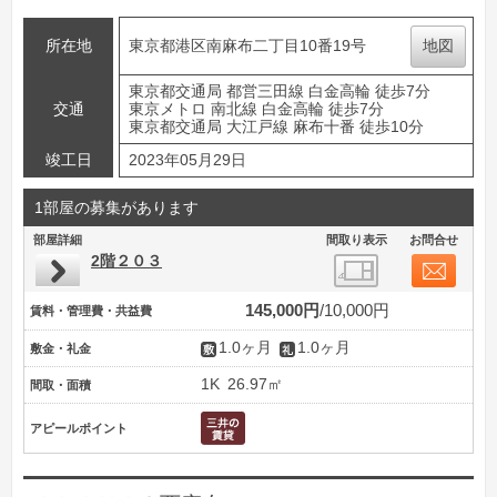
所在地
東京都港区南麻布二丁目10番19号
地図
東京都交通局 都営三田線 白金高輪 徒歩7分
交通
東京メトロ 南北線 白金高輪 徒歩7分
東京都交通局 大江戸線 麻布十番 徒歩10分
竣工日
2023年05月29日
1部屋の募集があります
部屋詳細
間取り表示
お問合せ
2階２０３
145,000円
10,000円
賃料・管理費・共益費
1.0ヶ月
1.0ヶ月
敷金・礼金
1K
26.97㎡
間取・面積
アピールポイント