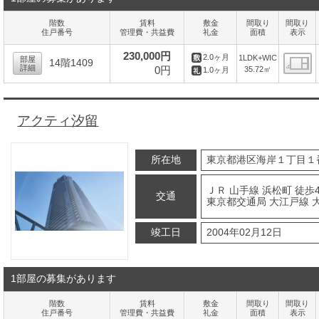
階数
賃料
敷金
間取り
間取り
住戸番号
管理費・共益費
礼金
面積
表示
230,000円
2.0ヶ月
1LDK+WIC
部屋
14階1409
詳細
0円
35.72㎡
1.0ヶ月
間
アクティ汐留
所在地
東京都港区海岸１丁目１
ＪＲ 山手線 浜松町 徒歩
交通
東京都交通局 大江戸線 大
竣工日
2004年02月12日
1部屋の募集があります
階数
賃料
敷金
間取り
間取り
住戸番号
管理費・共益費
礼金
面積
表示