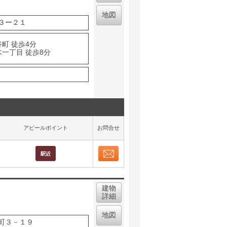
地図
３ー２１
町 徒歩4分
木一丁目 徒歩8分
アピールポイント
お問合せ
お問合せ
取り表示
建物
詳細
地図
町３－１９