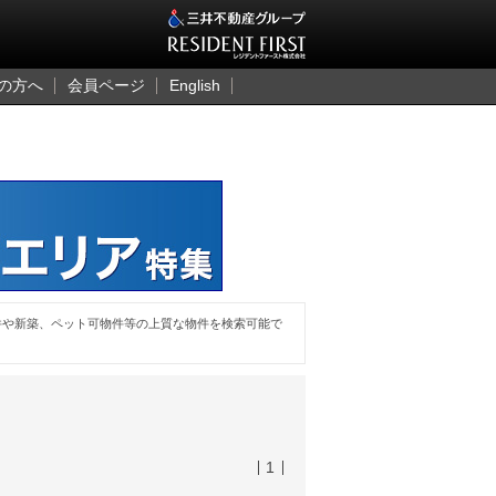
三井のレジデント
の方へ
会員ページ
English
件や新築、ペット可物件等の上質な物件を検索可能で
1