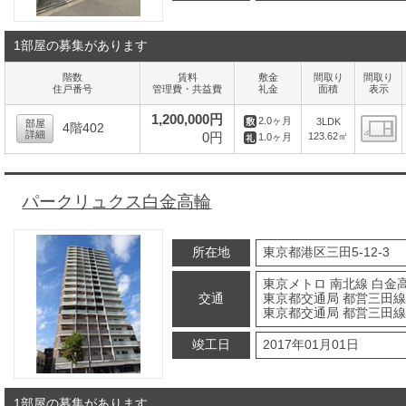
1部屋の募集があります
階数
賃料
敷金
間取り
間取り
住戸番号
管理費・共益費
礼金
面積
表示
1,200,000円
2.0ヶ月
3LDK
部屋
4階402
詳細
0円
123.62㎡
1.0ヶ月
間
パークリュクス白金高輪
所在地
東京都港区三田5-12-3
東京メトロ 南北線 白金高
交通
東京都交通局 都営三田線
東京都交通局 都営三田線 
竣工日
2017年01月01日
1部屋の募集があります