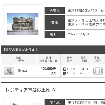
所在地
東京都港区虎ノ門５丁目
東京メトロ 日比谷線 神谷
交通
東京メトロ 南北線 六本
竣工日
2022年04月01日
1部屋の募集があります
階数
賃料
敷金
間取り
間取り
住戸番号
管理費・共益費
礼金
面積
表示
400,000円
1.0ヶ月
2LDK
部屋
1階103
詳細
0円
53.31㎡
1.0ヶ月
間
レジディア市谷砂土原 Ｓ
所在地
東京都新宿区市谷砂土原