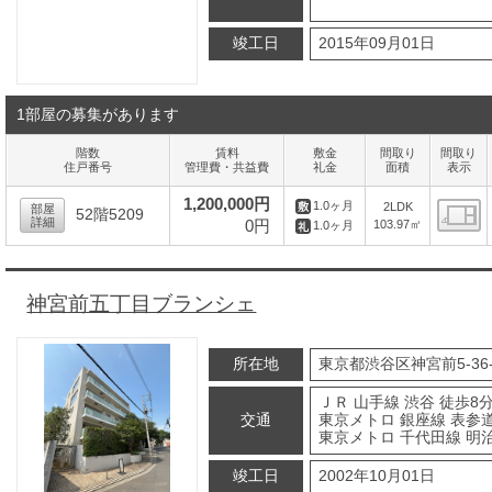
竣工日
2015年09月01日
1部屋の募集があります
階数
賃料
敷金
間取り
間取り
住戸番号
管理費・共益費
礼金
面積
表示
1,200,000円
1.0ヶ月
2LDK
部屋
52階5209
詳細
0円
103.97㎡
1.0ヶ月
間
神宮前五丁目ブランシェ
所在地
東京都渋谷区神宮前5-36-
ＪＲ 山手線 渋谷 徒歩8
交通
東京メトロ 銀座線 表参道
東京メトロ 千代田線 明
竣工日
2002年10月01日