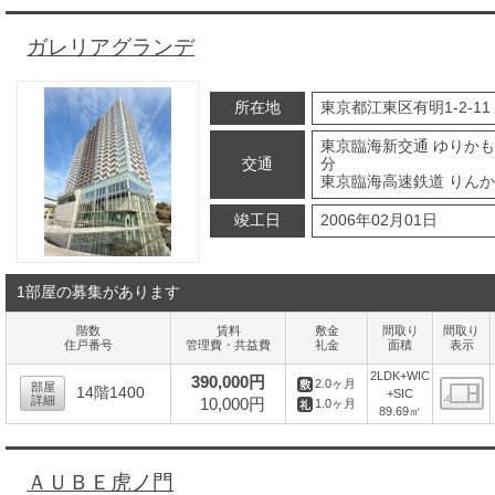
ガレリアグランデ
所在地
東京都江東区有明1-2-11
東京臨海新交通 ゆりかも
交通
分
東京臨海高速鉄道 りんか
竣工日
2006年02月01日
1部屋の募集があります
階数
賃料
敷金
間取り
間取り
住戸番号
管理費・共益費
礼金
面積
表示
2LDK+WIC
390,000円
2.0ヶ月
部屋
14階1400
+SIC
詳細
10,000円
1.0ヶ月
89.69㎡
間
ＡＵＢＥ虎ノ門