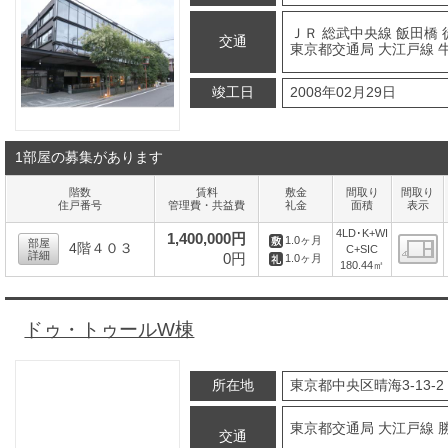
ＪＲ 総武中央線 飯田橋 
交通
東京都交通局 大江戸線 
竣工日
2008年02月29日
1部屋の募集があります
階数
賃料
敷金
間取り
間取り
住戸番号
管理費・共益費
礼金
面積
表示
4LD･K+WI
1,400,000円
1.0ヶ月
部屋
4階４０３
C+SIC
詳細
0円
1.0ヶ月
180.44㎡
間
ドゥ・トゥールW棟
所在地
東京都中央区晴海3-13-2
東京都交通局 大江戸線 
交通