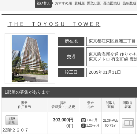
並び替え
おすすめ順
賃料順
間取り順
専有面積順
築年数順
ＴＨＥ ＴＯＹＯＳＵ ＴＯＷＥＲ
所在地
東京都江東区豊洲三丁目
東京臨海新交通 ゆりかも
交通
東京メトロ 有楽町線 豊洲
竣工日
2009年01月31日
1部屋の募集があります
階数
賃料
敷金
間取り
間取り
住戸番号
管理費・共益費
礼金
面積
表示
部屋
303,000円
1.0ヶ月
2LDK+Wic
詳細
0円
60.73㎡
1.25ヶ月
22階２２０７
間