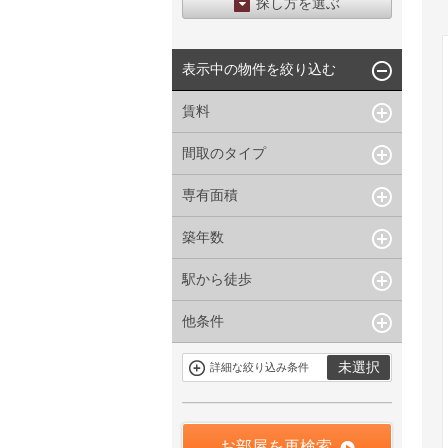
探し方を選ぶ
エリアから探す
表示中の物件を絞り込む
区から探す
地図から探す
賃料
沿線から探す
間取のタイプ
~
下限なし
上限なし
管理費/共益費含む
専有面積
1R〜1K
1DK〜1LDK
礼金なし
2K〜2LDK
3K〜3LDK
敷金なし
築年数
~
指定なし
指定なし
4LDK〜
礼金１ヶ月以下
駅から徒歩
指定なし
新築
フリーレント付き
1年以内
3年以内
他条件
指定なし
1分以内
5年以内
10年以内
3分以内
5分以内
15年以内
駐車場有
当社限定物件
未選択
詳細な絞り込み条件
10分以内
15分以内
定期借家を含
三井の賃貸物
まない
件
申込無し物件
のみ表示
お部屋を再検索