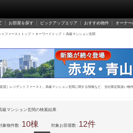
て
お部屋を探す
ピックアップエリア
おすすめ物件
オーナー
ントファーストトップ

キーワードトップ

高級マンション玄関
賃貸］レジデントファースト。高級マンション玄関に関する情報など、当社限定取扱い物
高級マンション玄関の検索結果
10
12
対象物件数
対象お部屋数