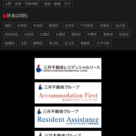
上野・浅草・門前仲町
池袋・板橋・王子
区名(23区)
港区
渋谷区
中央区
新宿区
文京区
千代田区
目黒区
品川区
世田谷区
大田区
江東区
台東区
墨田区
中野区
豊島区
杉並区
板橋区
北区
練馬区
荒川区
足立区
葛飾区
江戸川区