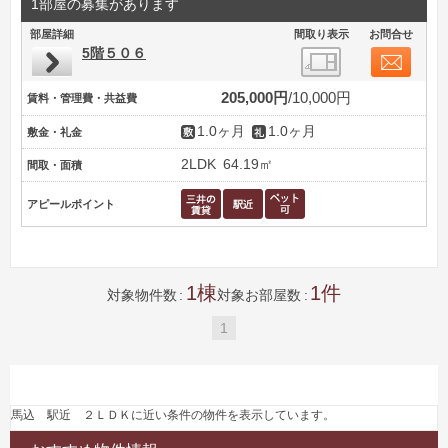
1部屋の募集があります
部屋詳細
間取り表示
お問合せ
5階５０６
205,000円
10,000円
賃料・管理費・共益費
1.0ヶ月
1.0ヶ月
敷金・礼金
2LDK
64.19㎡
間取・面積
アピールポイント
1
1
対象物件数
対象お部屋数
1
馬込 駅近 ２ＬＤＫに近い条件の物件を表示しています。