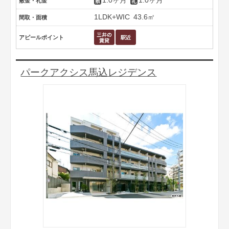
1.0ヶ月
1.0ヶ月
敷金・礼金
1LDK+WIC
43.6㎡
間取・面積
アピールポイント
パークアクシス馬込レジデンス