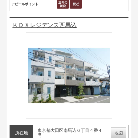
アピールポイント
ＫＤＸレジデンス西馬込
東京都大田区南馬込６丁目４番４
所在地
地図
号