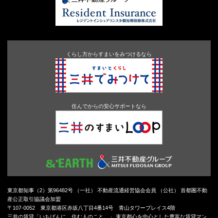
くらし方からすまいをみつけるなら
住んでからの安心サポートなら
東京都知事（2）第96482号 （一社） 不動産流通経営協会会員 （公社） 首都圏不動
産公正取引協議会加盟
〒107-0052 東京都港区赤坂八丁目4番14号 青山タワープレイス4階
三井の賃貸「いちばんに、住む人のこと。」 東京都心を中心とした豊富な賃貸マン