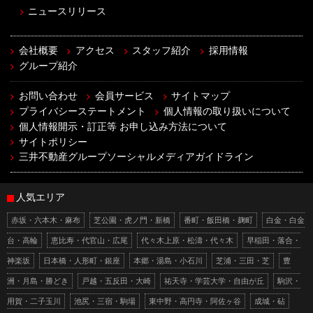
ニュースリリース
会社概要
アクセス
スタッフ紹介
採用情報
グループ紹介
お問い合わせ
会員サービス
サイトマップ
プライバシーステートメント
個人情報の取り扱いについて
個人情報開示・訂正等 お申し込み方法について
サイトポリシー
三井不動産グループソーシャルメディアガイドライン
人気エリア
赤坂・六本木・麻布
芝公園・虎ノ門・新橋
番町・飯田橋・麹町
白金・白金
台・高輪
恵比寿・代官山・広尾
代々木上原・松濤・代々木
早稲田・落合・
神楽坂
日本橋・人形町・銀座
本郷・湯島・小石川
芝浦・三田・芝
豊
洲・月島・勝どき
戸越・五反田・大崎
祐天寺・学芸大学・自由が丘
駒沢・
用賀・二子玉川
池尻・三宿・駒場
東中野・高円寺・阿佐ヶ谷
成城・砧