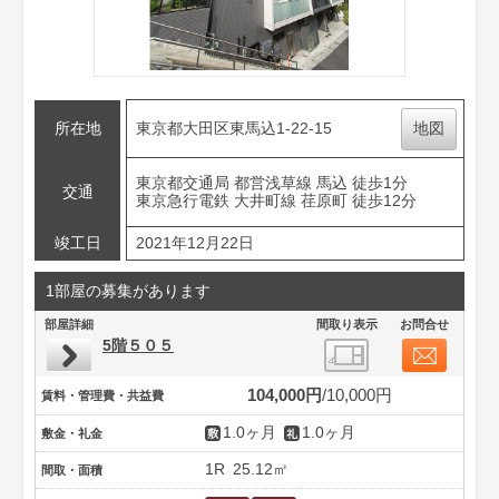
所在地
東京都大田区東馬込1-22-15
地図
東京都交通局 都営浅草線 馬込 徒歩1分
交通
東京急行電鉄 大井町線 荏原町 徒歩12分
竣工日
2021年12月22日
1部屋の募集があります
部屋詳細
間取り表示
お問合せ
5階５０５
104,000円
10,000円
賃料・管理費・共益費
1.0ヶ月
1.0ヶ月
敷金・礼金
1R
25.12㎡
間取・面積