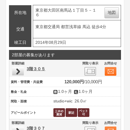
東京都大田区南馬込１丁目５－１
所在地
地図
６
東京都交通局 都営浅草線 馬込 徒歩4分
交通
竣工日
2014年08月29日
2部屋の募集があります
部屋詳細
間取り表示
お問合せ
3階３０５
120,000円
10,000円
賃料・管理費・共益費
1.0ヶ月
1.0ヶ月
敷金・礼金
studio+wic
26.0㎡
間取・面積
アピールポイント
部屋詳細
間取り表示
お問合せ
3階３０７