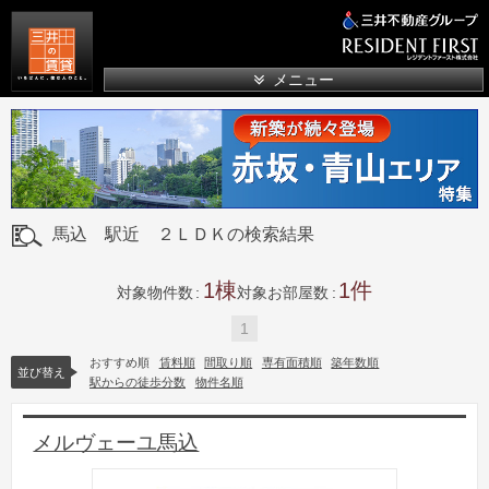
三井の賃貸
メニュー
馬込 駅近 ２ＬＤＫの検索結果
1
1
対象物件数
対象お部屋数
1
おすすめ順
賃料順
間取り順
専有面積順
築年数順
並び替え
駅からの徒歩分数
物件名順
メルヴェーユ馬込