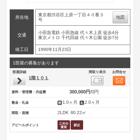
東京都渋谷区上原一丁目４０番３
所在地
地図
号
小田急電鉄 小田急線 代々木上原 徒歩4分
交通
東京メトロ 千代田線 代々木公園 徒歩7分
竣工日
1990年11月23日
1部屋の募集があります
部屋詳細
間取り表示
お問合せ
1階１０１
300,000円
0円
賃料・管理費・共益費
1.0ヶ月
2.0ヶ月
敷金・礼金
2LDK
80.22㎡
間取・面積
アピールポイント