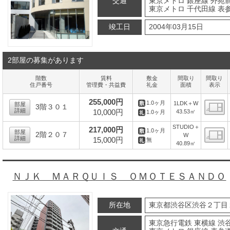
交通
東京メトロ 銀座線 外苑前
東京メトロ 千代田線 表参
竣工日
2004年03月15日
2部屋の募集があります
階数
賃料
敷金
間取り
間取り
住戸番号
管理費・共益費
礼金
面積
表示
255,000円
1.0ヶ月
1LDK＋W
部屋
3階３０１
詳細
10,000円
43.53㎡
1.0ヶ月
間
STUDIO＋
217,000円
1.0ヶ月
部屋
2階２０７
W
詳細
15,000円
無
40.89㎡
間
ＮＪＫ ＭＡＲＱＵＩＳ ＯＭＯＴＥＳＡＮＤＯ
所在地
東京都渋谷区渋谷２丁目
東京急行電鉄 東横線 渋谷