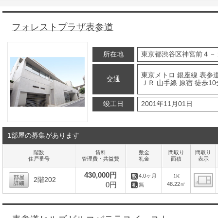
フォレストプラザ表参道
所在地
東京都渋谷区神宮前４－
東京メトロ 銀座線 表参道
交通
ＪＲ 山手線 原宿 徒歩10
竣工日
2001年11月01日
1部屋の募集があります
階数
賃料
敷金
間取り
間取り
住戸番号
管理費・共益費
礼金
面積
表示
430,000円
4.0ヶ月
1K
部屋
2階202
詳細
0円
48.22㎡
無
間