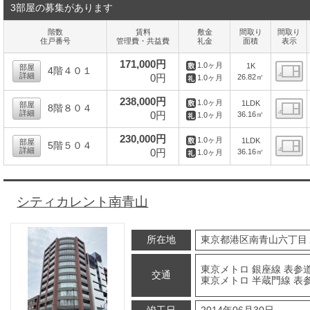
3部屋の募集があります
階数
賃料
敷金
間取り
間取り
住戸番号
管理費・共益費
礼金
面積
表示
171,000円
1.0ヶ月
1K
部屋
4階４０１
詳細
0円
26.82㎡
1.0ヶ月
間
238,000円
1.0ヶ月
1LDK
部屋
8階８０４
詳細
0円
36.16㎡
1.0ヶ月
間
230,000円
1.0ヶ月
1LDK
部屋
5階５０４
詳細
0円
36.16㎡
1.0ヶ月
間
シティカレント南青山
所在地
東京都港区南青山六丁目
東京メトロ 銀座線 表参道
交通
東京メトロ 半蔵門線 表参