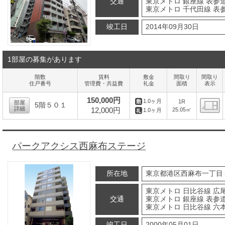
交通
東京メトロ 銀座線 表参道
東京メトロ 千代田線 表参
竣工日
2014年09月30日
1部屋の募集があります
階数
賃料
敷金
間取り
間取り
住戸番号
管理費・共益費
礼金
面積
表示
150,000円
1.0ヶ月
1R
部屋
5階５０１
詳細
12,000円
25.05㎡
1.0ヶ月
間
パークアクシス西麻布ステージ
所在地
東京都港区西麻布一丁目
東京メトロ 日比谷線 広尾
交通
東京メトロ 銀座線 表参道
東京メトロ 日比谷線 六本
竣工日
2000年05月01日