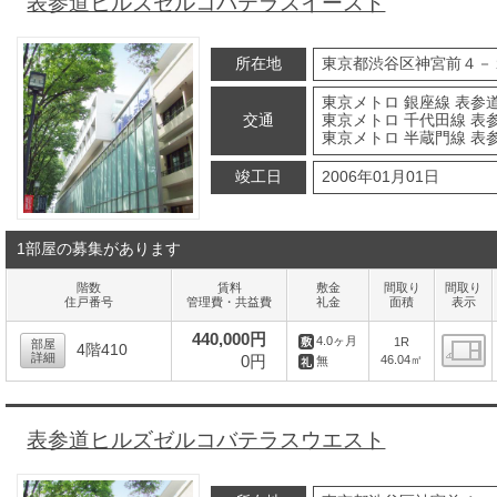
表参道ヒルズゼルコバテラスイースト
所在地
東京都渋谷区神宮前４－
東京メトロ 銀座線 表参道
交通
東京メトロ 千代田線 表参
東京メトロ 半蔵門線 表参
竣工日
2006年01月01日
1部屋の募集があります
階数
賃料
敷金
間取り
間取り
住戸番号
管理費・共益費
礼金
面積
表示
440,000円
4.0ヶ月
1R
部屋
4階410
詳細
0円
46.04㎡
無
間
表参道ヒルズゼルコバテラスウエスト