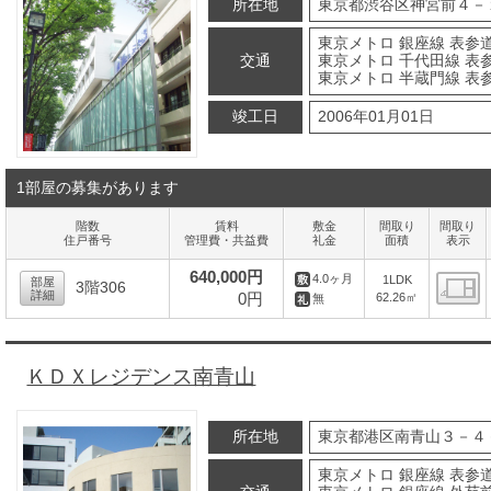
所在地
東京都渋谷区神宮前４－
東京メトロ 銀座線 表参道
交通
東京メトロ 千代田線 表参
東京メトロ 半蔵門線 表参
竣工日
2006年01月01日
1部屋の募集があります
階数
賃料
敷金
間取り
間取り
住戸番号
管理費・共益費
礼金
面積
表示
640,000円
4.0ヶ月
1LDK
部屋
3階306
詳細
0円
62.26㎡
無
間
ＫＤＸレジデンス南青山
所在地
東京都港区南青山３－４
東京メトロ 銀座線 表参道