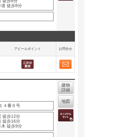
 徒歩8分
道 徒歩8分
アピールポイント
お問合せ
お問合せ
取り表示
建物
詳細
地図
１４番６号
 徒歩12分
 徒歩16分
木 徒歩9分