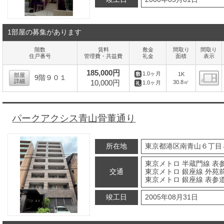
1部屋の募集があります
階数
賃料
敷金
間取り
間取り
住戸番号
管理費・共益費
礼金
面積
表示
185,000円
1.0ヶ月
1K
部屋
9階９０１
詳細
10,000円
30.8㎡
1.0ヶ月
間
パークアクシス青山骨董通り
所在地
東京都港区南青山６丁目
東京メトロ 半蔵門線 表参
交通
東京メトロ 銀座線 外苑前
東京メトロ 銀座線 表参道
竣工日
2005年08月31日