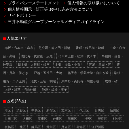
プライバシーステートメント
個人情報の取り扱いについて
個人情報開示・訂正等 お申し込み方法について
サイトポリシー
三井不動産グループソーシャルメディアガイドライン
人気エリア
赤坂・六本木・麻布
芝公園・虎ノ門・新橋
番町・飯田橋・麹町
白金・白金
台・高輪
恵比寿・代官山・広尾
代々木上原・松濤・代々木
早稲田・落合・
神楽坂
日本橋・人形町・銀座
本郷・湯島・小石川
芝浦・三田・芝
豊
洲・月島・勝どき
戸越・五反田・大崎
祐天寺・学芸大学・自由が丘
駒沢・
用賀・二子玉川
池尻・三宿・駒場
東中野・高円寺・阿佐ヶ谷
成城・砧
上野・浅草・門前仲町
池袋・板橋・王子
区名(23区)
港区
渋谷区
中央区
新宿区
文京区
千代田区
目黒区
品川区
世田谷区
大田区
江東区
台東区
墨田区
中野区
豊島区
杉並区
板橋区
北区
練馬区
荒川区
足立区
葛飾区
江戸川区