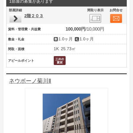
1部屋の募集があります
部屋詳細
間取り表示
お問合せ
2階２０３
100,000円
10,000円
賃料・管理費・共益費
1.0ヶ月
1.0ヶ月
敷金・礼金
1K
25.73㎡
間取・面積
アピールポイント
ネウボーノ菊川Ⅱ