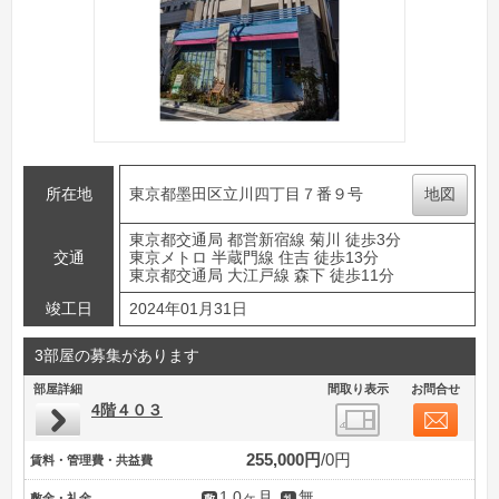
所在地
東京都墨田区立川四丁目７番９号
地図
東京都交通局 都営新宿線 菊川 徒歩3分
交通
東京メトロ 半蔵門線 住吉 徒歩13分
東京都交通局 大江戸線 森下 徒歩11分
竣工日
2024年01月31日
3部屋の募集があります
部屋詳細
間取り表示
お問合せ
4階４０３
255,000円
0円
賃料・管理費・共益費
1.0ヶ月
無
敷金・礼金