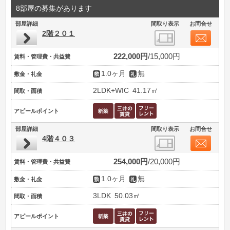
8部屋の募集があります
部屋詳細
間取り表示
お問合せ
2階２０１
222,000円
15,000円
賃料・管理費・共益費
1.0ヶ月
無
敷金・礼金
2LDK+WIC
41.17㎡
間取・面積
アピールポイント
部屋詳細
間取り表示
お問合せ
4階４０３
254,000円
20,000円
賃料・管理費・共益費
1.0ヶ月
無
敷金・礼金
3LDK
50.03㎡
間取・面積
アピールポイント