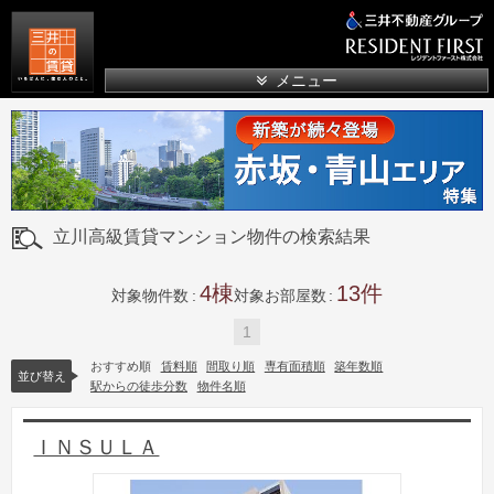
三井の賃貸
メニュー
立川高級賃貸マンション物件の検索結果
4
13
対象物件数
対象お部屋数
1
おすすめ順
賃料順
間取り順
専有面積順
築年数順
並び替え
駅からの徒歩分数
物件名順
ＩＮＳＵＬＡ