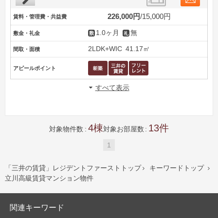
226,000円
15,000円
賃料・管理費・共益費
1.0ヶ月
無
敷金・礼金
2LDK+WIC
41.17㎡
間取・面積
アピールポイント
すべて表示
4
13
対象物件数
対象お部屋数
1
「三井の賃貸」レジデントファーストトップ
キーワードトップ


立川高級賃貸マンション物件
関連キーワード