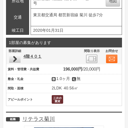
所在地
地図
号
東京都交通局 都営新宿線 菊川 徒歩7分
交通
竣工日
2020年01月31日
1部屋の募集があります
部屋詳細
間取り表示
お問合せ
4階４０１
196,000円
20,000円
賃料・管理費・共益費
1.0ヶ月
無
敷金・礼金
2LDK
40.56㎡
間取・面積
アピールポイント
リテラス菊川
新築