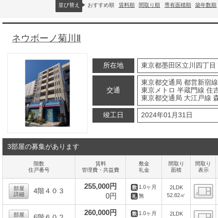
並び替え
おすすめ順
賃料順
間取り順
専有面積順
築年数順
ネウボーノ菊川Ⅱ
所在地
東京都墨田区立川四丁目
東京都交通局 都営新宿線
交通
東京メトロ 半蔵門線 住吉
東京都交通局 大江戸線 森
竣工日
2024年01月31日
3部屋の募集があります
階数
賃料
敷金
間取り
間取り
住戸番号
管理費・共益費
礼金
面積
表示
255,000円
1.0ヶ月
2LDK
部屋
4階４０３
詳細
0円
52.82㎡
無
間
260,000円
1.0ヶ月
2LDK
部屋
6階６０２