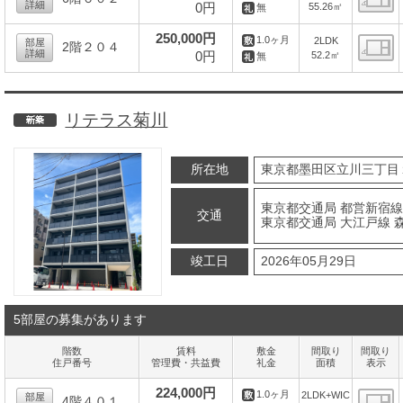
詳細
0円
55.26㎡
無
間
250,000円
1.0ヶ月
2LDK
部屋
2階２０４
詳細
0円
52.2㎡
無
間
リテラス菊川
新築
所在地
東京都墨田区立川三丁目
東京都交通局 都営新宿線
交通
東京都交通局 大江戸線 森
竣工日
2026年05月29日
5部屋の募集があります
階数
賃料
敷金
間取り
間取り
住戸番号
管理費・共益費
礼金
面積
表示
224,000円
1.0ヶ月
2LDK+WIC
部屋
4階４０１