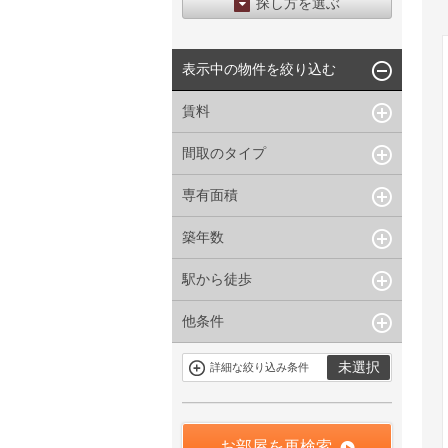
探し方を選ぶ
エリアから探す
表示中の物件を絞り込む
区から探す
地図から探す
賃料
沿線から探す
間取のタイプ
~
下限なし
上限なし
管理費/共益費含む
専有面積
1R〜1K
1DK〜1LDK
礼金なし
2K〜2LDK
3K〜3LDK
敷金なし
築年数
~
指定なし
指定なし
4LDK〜
礼金１ヶ月以下
駅から徒歩
指定なし
新築
フリーレント付き
1年以内
3年以内
他条件
指定なし
1分以内
5年以内
10年以内
3分以内
5分以内
15年以内
駐車場有
当社限定物件
未選択
詳細な絞り込み条件
10分以内
15分以内
定期借家を含
三井の賃貸物
まない
件
申込無し物件
のみ表示
お部屋を再検索