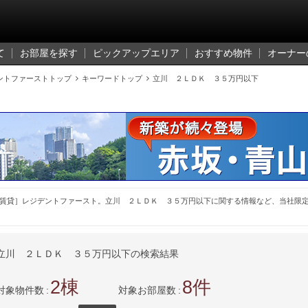
て
お部屋を探す
ピックアップエリア
おすすめ物件
オーナー
ントファーストトップ

キーワードトップ

立川 ２ＬＤＫ ３５万円以下
賃貸］レジデントファースト。立川 ２ＬＤＫ ３５万円以下に関する情報など、当社限
立川 ２ＬＤＫ ３５万円以下の検索結果
2
8
対象物件数
対象お部屋数