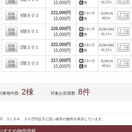
詳細
15,000円
41.17㎡
無
間
221,000円
1.0ヶ月
2LDK+N
部屋
6階６０２
詳細
15,000円
40.0㎡
無
間
226,000円
1.0ヶ月
2LDK+WIC
部屋
6階６０１
詳細
15,000円
41.17㎡
無
間
222,000円
1.0ヶ月
2LDK+WIC
部屋
2階２０１
詳細
15,000円
41.17㎡
無
間
217,000円
1.0ヶ月
2LDK+N
部屋
2階２０２
詳細
15,000円
40.0㎡
無
間
2
8
対象物件数
対象お部屋数
川 ２ＬＤＫ ３５万円以下に近い条件の物件を表示しています。
おすすめ物件情報