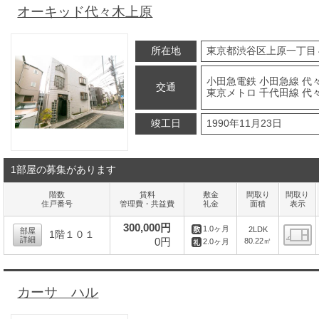
オーキッド代々木上原
所在地
東京都渋谷区上原一丁目
小田急電鉄 小田急線 代
交通
東京メトロ 千代田線 代
竣工日
1990年11月23日
1部屋の募集があります
階数
賃料
敷金
間取り
間取り
住戸番号
管理費・共益費
礼金
面積
表示
300,000円
1.0ヶ月
2LDK
部屋
1階１０１
詳細
0円
80.22㎡
2.0ヶ月
間
カーサ ハル