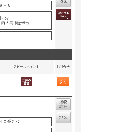
地図
６－５
歩8分
 西大島 徒歩9分
アピールポイント
お問合せ
お問合せ
取り表示
建物
詳細
地図
４０番２号