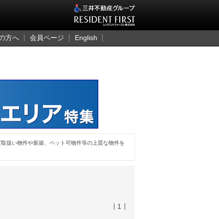
三井のレジデント
の方へ
会員ページ
English
定取扱い物件や新築、ペット可物件等の上質な物件を
1