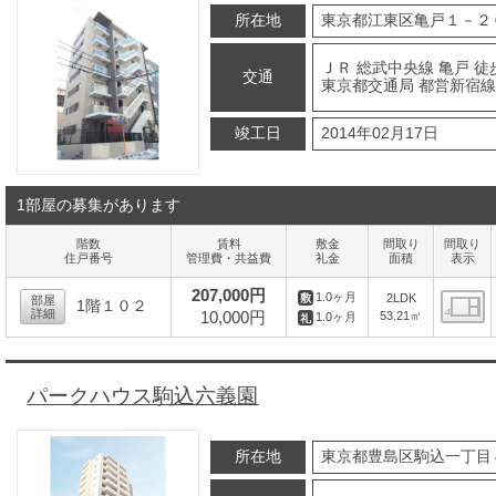
所在地
東京都江東区亀戸１－２
ＪＲ 総武中央線 亀戸 徒
交通
東京都交通局 都営新宿線
竣工日
2014年02月17日
1部屋の募集があります
階数
賃料
敷金
間取り
間取り
住戸番号
管理費・共益費
礼金
面積
表示
207,000円
1.0ヶ月
2LDK
部屋
1階１０２
詳細
10,000円
53.21㎡
1.0ヶ月
間
パークハウス駒込六義園
所在地
東京都豊島区駒込一丁目