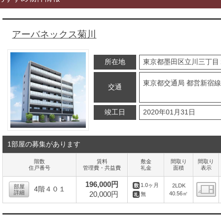
アーバネックス菊川
所在地
東京都墨田区立川三丁目
東京都交通局 都営新宿線
交通
竣工日
2020年01月31日
1部屋の募集があります
階数
賃料
敷金
間取り
間取り
住戸番号
管理費・共益費
礼金
面積
表示
196,000円
1.0ヶ月
2LDK
部屋
4階４０１
詳細
20,000円
40.56㎡
無
間