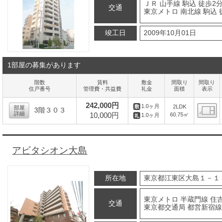
ＪＲ 山手線 駒込 徒歩2
交通
東京メトロ 南北線 駒込 
竣工日
2009年10月01日
1部屋の募集があります
階数
賃料
敷金
間取り
間取り
住戸番号
管理費・共益費
礼金
面積
表示
242,000円
1.0ヶ月
2LDK
部屋
3階３０３
詳細
10,000円
60.75㎡
1.0ヶ月
間
アビタシオン大島
所在地
東京都江東区大島１－１
東京メトロ 半蔵門線 住吉
交通
東京都交通局 都営新宿線