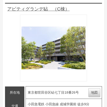
アビティグランデ砧 （C棟）
所在地
東京都世田谷区砧七丁目18番26号
地図
小田急電鉄 小田急線 成城学園前 徒歩9分
交通