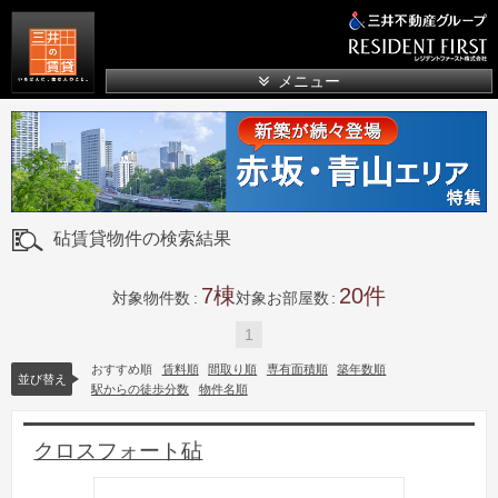
三井の賃貸
メニュー
砧賃貸物件の検索結果
7
20
対象物件数
対象お部屋数
1
おすすめ順
賃料順
間取り順
専有面積順
築年数順
並び替え
駅からの徒歩分数
物件名順
クロスフォート砧