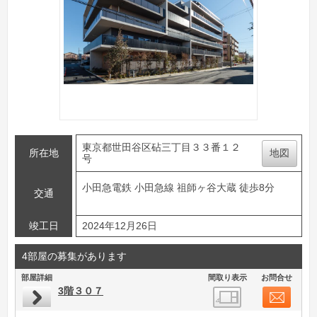
東京都世田谷区砧三丁目３３番１２
所在地
地図
号
小田急電鉄 小田急線 祖師ヶ谷大蔵 徒歩8分
交通
竣工日
2024年12月26日
4部屋の募集があります
部屋詳細
間取り表示
お問合せ
3階３０７