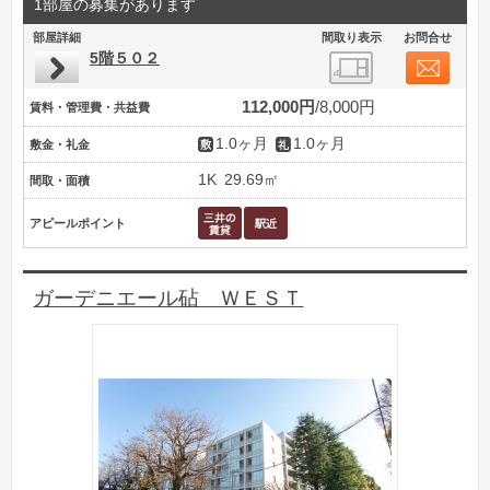
1部屋の募集があります
部屋詳細
間取り表示
お問合せ
5階５０２
112,000円
8,000円
賃料・管理費・共益費
1.0ヶ月
1.0ヶ月
敷金・礼金
1K
29.69㎡
間取・面積
アピールポイント
ガーデニエール砧 ＷＥＳＴ