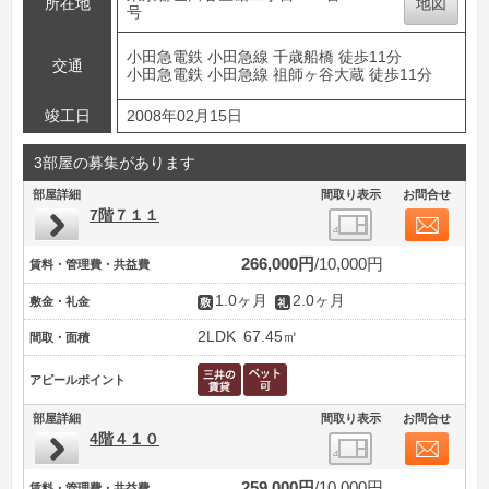
所在地
地図
号
小田急電鉄 小田急線 千歳船橋 徒歩11分
交通
小田急電鉄 小田急線 祖師ヶ谷大蔵 徒歩11分
竣工日
2008年02月15日
3部屋の募集があります
部屋詳細
間取り表示
お問合せ
7階７１１
266,000円
10,000円
賃料・管理費・共益費
1.0ヶ月
2.0ヶ月
敷金・礼金
2LDK
67.45㎡
間取・面積
アピールポイント
部屋詳細
間取り表示
お問合せ
4階４１０
259,000円
10,000円
賃料・管理費・共益費