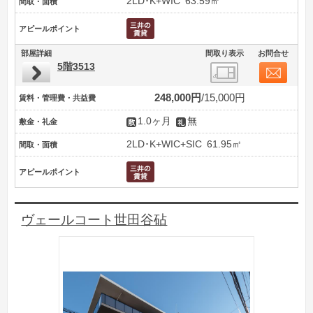
2LD･K+WIC
63.59㎡
間取・面積
アピールポイント
部屋詳細
間取り表示
お問合せ
5階3513
248,000円
15,000円
賃料・管理費・共益費
1.0ヶ月
無
敷金・礼金
2LD･K+WIC+SIC
61.95㎡
間取・面積
アピールポイント
ヴェールコート世田谷砧