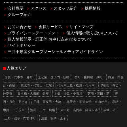
会社概要
アクセス
スタッフ紹介
採用情報
グループ紹介
お問い合わせ
会員サービス
サイトマップ
プライバシーステートメント
個人情報の取り扱いについて
個人情報開示・訂正等 お申し込み方法について
サイトポリシー
三井不動産グループソーシャルメディアガイドライン
人気エリア
赤坂・六本木・麻布
芝公園・虎ノ門・新橋
番町・飯田橋・麹町
白金・白金
台・高輪
恵比寿・代官山・広尾
代々木上原・松濤・代々木
早稲田・落合・
神楽坂
日本橋・人形町・銀座
本郷・湯島・小石川
芝浦・三田・芝
豊
洲・月島・勝どき
戸越・五反田・大崎
祐天寺・学芸大学・自由が丘
駒沢・
用賀・二子玉川
池尻・三宿・駒場
東中野・高円寺・阿佐ヶ谷
成城・砧
上野・浅草・門前仲町
池袋・板橋・王子