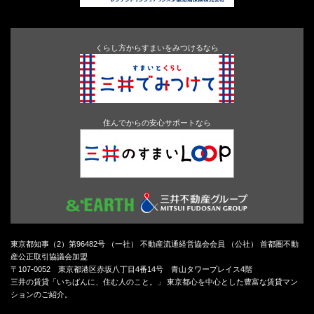
くらし方からすまいをみつけるなら
住んでからの安心サポートなら
東京都知事（2）第96482号 （一社） 不動産流通経営協会会員 （公社） 首都圏不動
産公正取引協議会加盟
〒107-0052 東京都港区赤坂八丁目4番14号 青山タワープレイス4階
三井の賃貸「いちばんに、住む人のこと。」 東京都心を中心とした豊富な賃貸マン
ションのご紹介。