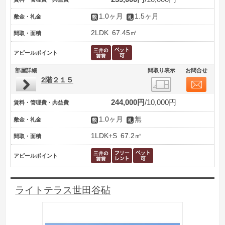
1.0ヶ月
1.5ヶ月
敷金・礼金
2LDK
67.45㎡
間取・面積
アピールポイント
部屋詳細
間取り表示
お問合せ
2階２１５
244,000円
10,000円
賃料・管理費・共益費
1.0ヶ月
無
敷金・礼金
1LDK+S
67.2㎡
間取・面積
アピールポイント
ライトテラス世田谷砧