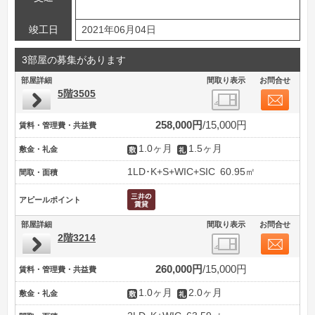
竣工日
2021年06月04日
3部屋の募集があります
部屋詳細
間取り表示
お問合せ
5階3505
258,000円
15,000円
賃料・管理費・共益費
1.0ヶ月
1.5ヶ月
敷金・礼金
1LD･K+S+WIC+SIC
60.95㎡
間取・面積
アピールポイント
部屋詳細
間取り表示
お問合せ
2階3214
260,000円
15,000円
賃料・管理費・共益費
1.0ヶ月
2.0ヶ月
敷金・礼金