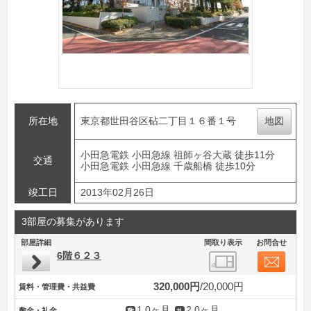
所在地
東京都世田谷区砧二丁目１６番１号
地図
小田急電鉄 小田急線 祖師ヶ谷大蔵 徒歩11分
交通
小田急電鉄 小田急線 千歳船橋 徒歩10分
竣工日
2013年02月26日
3部屋の募集があります
部屋詳細
間取り表示
お問合せ
6階６２３
320,000円
20,000円
賃料・管理費・共益費
1.0ヶ月
2.0ヶ月
敷金・礼金