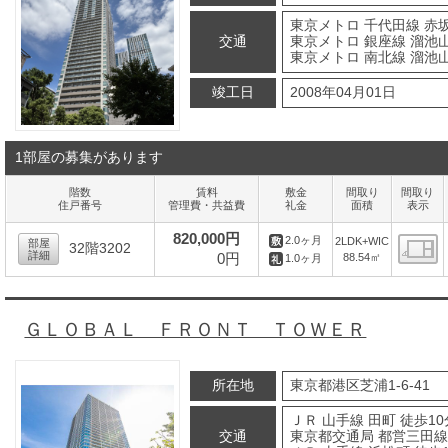
東京メトロ 千代田線 赤坂
交通
東京メトロ 銀座線 溜池山
東京メトロ 南北線 溜池山
竣工日
2008年04月01日
1部屋の募集があります
階数
賃料
敷金
間取り
間取り
住戸番号
管理費・共益費
礼金
面積
表示
820,000円
2.0ヶ月
2LDK+WIC
部屋
32階3202
詳細
0円
88.54㎡
1.0ヶ月
間
ＧＬＯＢＡＬ ＦＲＯＮＴ ＴＯＷＥＲ
所在地
東京都港区芝浦1-6-41
ＪＲ 山手線 田町 徒歩10
交通
東京都交通局 都営三田線 