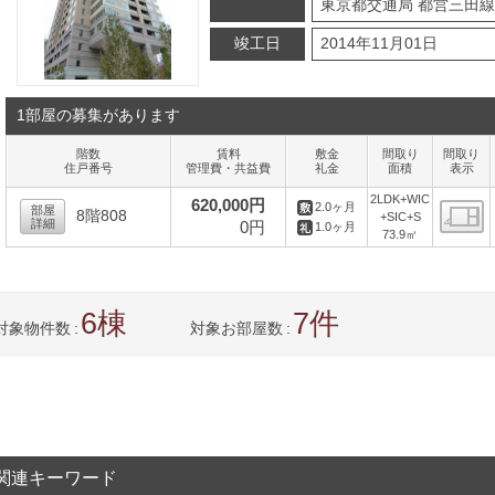
東京都交通局 都営三田線 
竣工日
2014年11月01日
1部屋の募集があります
階数
賃料
敷金
間取り
間取り
住戸番号
管理費・共益費
礼金
面積
表示
2LDK+WIC
620,000円
2.0ヶ月
部屋
8階808
+SIC+S
詳細
0円
1.0ヶ月
73.9㎡
間
6
7
対象物件数
対象お部屋数
関連キーワード