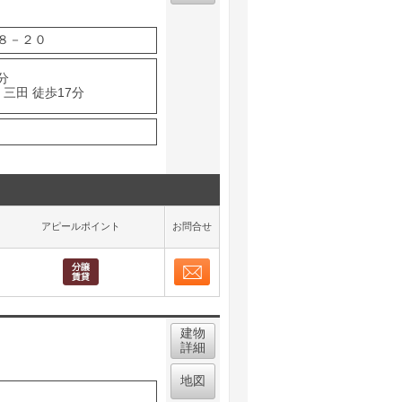
８－２０
分
三田 徒歩17分
アピールポイント
お問合せ
お問合せ
取り表示
建物
詳細
地図