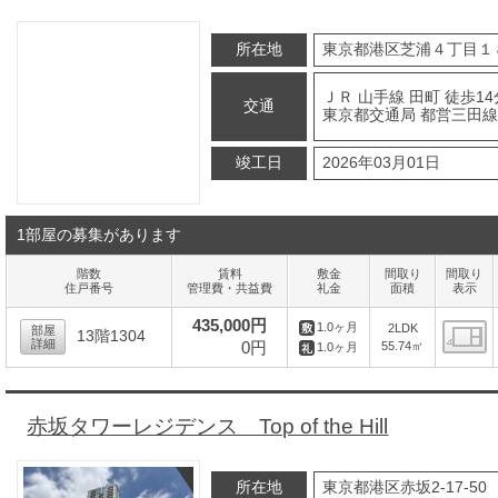
所在地
東京都港区芝浦４丁目１
ＪＲ 山手線 田町 徒歩14
交通
東京都交通局 都営三田線 
竣工日
2026年03月01日
1部屋の募集があります
階数
賃料
敷金
間取り
間取り
住戸番号
管理費・共益費
礼金
面積
表示
435,000円
1.0ヶ月
2LDK
部屋
13階1304
詳細
0円
55.74㎡
1.0ヶ月
間
赤坂タワーレジデンス Top of the Hill
所在地
東京都港区赤坂2-17-50