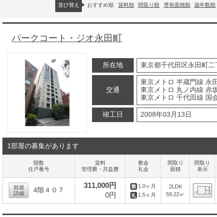
並び替え
おすすめ順
賃料順
間取り順
専有面積順
築年数順
パークコート・ジオ永田町
所在地
東京都千代田区永田町二
東京メトロ 半蔵門線 永田
交通
東京メトロ 丸ノ内線 赤
東京メトロ 千代田線 国
竣工日
2008年03月13日
1部屋の募集があります
階数
賃料
敷金
間取り
間取り
住戸番号
管理費・共益費
礼金
面積
表示
311,000円
1.0ヶ月
2LDK
部屋
4階４０７
詳細
0円
59.22㎡
1.5ヶ月
間