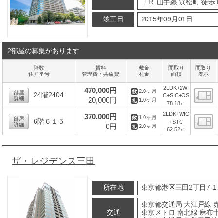
ＪＲ 山手線 浜松町 徒歩
竣工日
2015年09月01日
2部屋の募集があります
階数
賃料
敷金
間取り
間取り
住戸番号
管理費・共益費
礼金
面積
表示
2LDK+2WI
470,000円
2.0ヶ月
部屋
24階2404
C+SIC+OS
詳細
20,000円
1.0ヶ月
78.18㎡
間
2LDK+WIC
370,000円
1.0ヶ月
部屋
6階６１５
+STC
詳細
0円
2.0ヶ月
62.52㎡
間
ザ・レジデンス三田
所在地
東京都港区三田2丁目7-1
東京都交通局 大江戸線 
交通
東京メトロ 南北線 麻布十