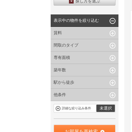
探し方を選ぶ
エリアから探す
表示中の物件を絞り込む
区から探す
地図から探す
賃料
沿線から探す
間取のタイプ
~
下限なし
上限なし
管理費/共益費含む
専有面積
1R〜1K
1DK〜1LDK
礼金なし
2K〜2LDK
3K〜3LDK
敷金なし
築年数
~
指定なし
指定なし
4LDK〜
礼金１ヶ月以下
駅から徒歩
指定なし
新築
フリーレント付き
1年以内
3年以内
他条件
指定なし
1分以内
5年以内
10年以内
3分以内
5分以内
15年以内
駐車場有
当社限定物件
未選択
詳細な絞り込み条件
10分以内
15分以内
定期借家を含
三井の賃貸物
まない
件
申込無し物件
のみ表示
お部屋を再検索