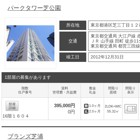
パークタワー芝公園
所在地
東京都港区芝三丁目１２
東京都交通局 大江戸線 
交通
ＪＲ 山手線 田町 徒歩11
東京都交通局 都営三田線
竣工日
2012年12月31日
1部屋の募集があります
階数
賃料
敷金
間取り
間取り
住戸番号
管理費・共益費
礼金
面積
表示
部屋
395,000円
1.0ヶ月
2LDK+WIC
詳細
0円
55.32㎡
2.0ヶ月
16階１６０４
間
ブランズ芝浦