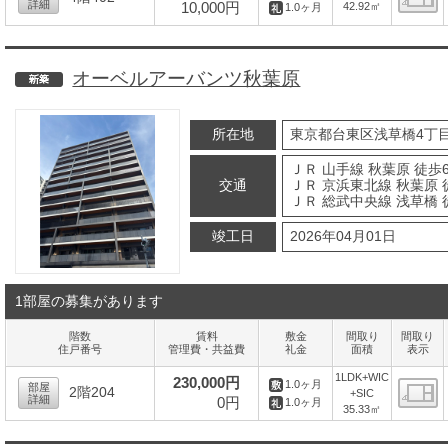
詳細
10,000円
42.92㎡
1.0ヶ月
間
オーベルアーバンツ秋葉原
新築
所在地
東京都台東区浅草橋4丁目
ＪＲ 山手線 秋葉原 徒歩
交通
ＪＲ 京浜東北線 秋葉原 
ＪＲ 総武中央線 浅草橋 
竣工日
2026年04月01日
1部屋の募集があります
階数
賃料
敷金
間取り
間取り
住戸番号
管理費・共益費
礼金
面積
表示
1LDK+WIC
230,000円
1.0ヶ月
部屋
2階204
+SIC
詳細
0円
1.0ヶ月
35.33㎡
間