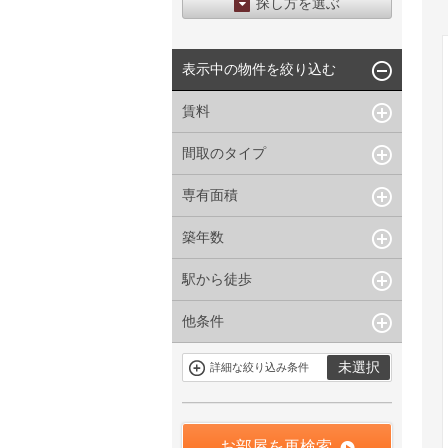
探し方を選ぶ
エリアから探す
表示中の物件を絞り込む
区から探す
地図から探す
賃料
沿線から探す
間取のタイプ
~
下限なし
上限なし
管理費/共益費含む
専有面積
1R〜1K
1DK〜1LDK
礼金なし
2K〜2LDK
3K〜3LDK
敷金なし
築年数
~
指定なし
指定なし
4LDK〜
礼金１ヶ月以下
駅から徒歩
指定なし
新築
フリーレント付き
1年以内
3年以内
他条件
指定なし
1分以内
5年以内
10年以内
3分以内
5分以内
15年以内
駐車場有
当社限定物件
未選択
詳細な絞り込み条件
10分以内
15分以内
定期借家を含
三井の賃貸物
まない
件
申込無し物件
のみ表示
お部屋を再検索