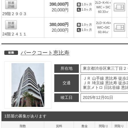
2LD･K+N＋
部屋
390,000円
1.0ヶ月
詳細
WIC＋SIC
20,000円
1.0ヶ月
60.33㎡
29階２９０３
間
2LD･K+N+
部屋
380,000円
1.0ヶ月
詳細
WIC+SIC
20,000円
1.0ヶ月
60.44㎡
24階２４１１
間
パークコート恵比寿
新築
所在地
東京都渋谷区東三丁目２
ＪＲ 山手線 恵比寿 徒歩
交通
ＪＲ 埼京線 恵比寿 徒歩
東京メトロ 日比谷線 恵比
竣工日
2025年12月01日
1部屋の募集があります
階数
賃料
敷金
間取り
間取り