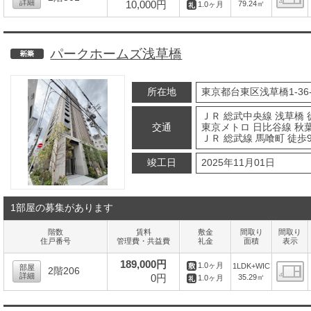
詳細
10,000円
79.24㎡
1.0ヶ月
間
パークホームズ浅草橋
新築
所在地
東京都台東区浅草橋1-36-
ＪＲ 総武中央線 浅草橋 
交通
東京メトロ 日比谷線 秋葉
ＪＲ 総武線 馬喰町 徒歩
竣工日
2025年11月01日
1部屋の募集があります
階数
賃料
敷金
間取り
間取り
住戸番号
管理費・共益費
礼金
面積
表示
189,000円
1.0ヶ月
1LDK+WIC
部屋
2階206
詳細
0円
35.29㎡
1.0ヶ月
間