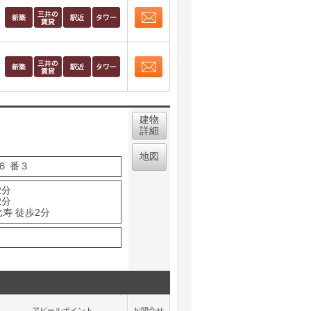
お問合せ
取り表示
お問合せ
取り表示
建物
詳細
地図
６ 番３
2分
2分
寿 徒歩2分
アピールポイント
お問合せ