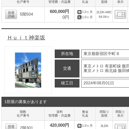
住戸番号
管理費・共益費
礼金
面積
表示
600,000円
1.0ヶ月
2LDK+WIC
部屋
5階504
詳細
0円
64.04㎡
1.0ヶ月
間
Ｈｕｉｔ神楽坂
所在地
東京都新宿区中町８
東京メトロ 有楽町線 飯田
交通
東京メトロ 南北線 飯田橋
竣工日
2024年08月01日
1部屋の募集があります
階数
賃料
敷金
間取り
間取り
住戸番号
管理費・共益費
礼金
面積
表示
420,000円
1.0ヶ月
3LDK
部屋
2階301