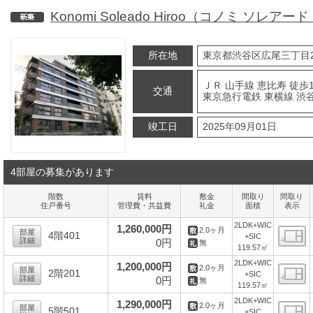
Konomi Soleado Hiroo（コノミ ソレアー
新築
所在地
東京都渋谷区広尾三丁目2
ＪＲ 山手線 恵比寿 徒歩
交通
東京急行電鉄 東横線 渋谷
竣工日
2025年09月01日
4部屋の募集があります
階数
賃料
敷金
間取り
間取り
住戸番号
管理費・共益費
礼金
面積
表示
2LDK+WIC
1,260,000円
2.0ヶ月
部屋
4階401
+SIC
詳細
0円
無
119.57㎡
間
2LDK+WIC
1,200,000円
2.0ヶ月
部屋
2階201
+SIC
詳細
0円
無
119.57㎡
間
2LDK+WIC
1,290,000円
2.0ヶ月
部屋
5階501
+SIC