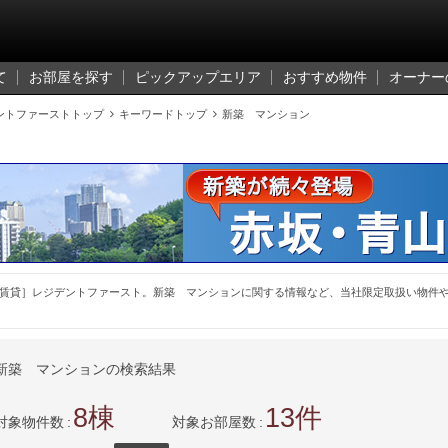
て
お部屋を探す
ピックアップエリア
おすすめ物件
オーナー
ントファーストトップ

キーワードトップ

新築 マンション
賃貸］レジデントファースト。新築 マンションに関する情報など、当社限定取扱い物件
新築 マンションの検索結果
8
13
対象物件数
対象お部屋数