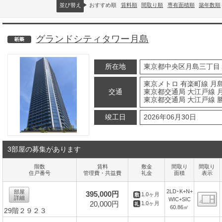
並び替え
おすすめ順
賃料順
間取り順
専有面積順
築年数順
グランドシティタワー月島
新築
所在地
東京都中央区月島三丁目
東京メトロ 有楽町線 月島
交通
東京都交通局 大江戸線 月
東京都交通局 大江戸線 
竣工日
2026年06月30日
3部屋の募集があります
階数
賃料
敷金
間取り
間取り
住戸番号
管理費・共益費
礼金
面積
表示
2LD･K+N+
部屋
395,000円
1.0ヶ月
詳細
WIC+SIC
20,000円
1.0ヶ月
60.86㎡
29階２９２３
間