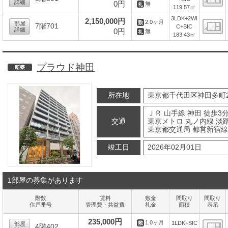
詳細
0円
無
119.57㎡
間
3LDK+2WI
2,150,000円
2.0ヶ月
部屋
7階701
C+SIC
詳細
0円
無
183.43㎡
間
プラウド神田
新築
所在地
東京都千代田区神田多町2-
ＪＲ 山手線 神田 徒歩3
交通
東京メトロ 丸ノ内線 淡路
東京都交通局 都営新宿線
竣工日
2026年02月01日
1部屋の募集があります
階数
賃料
敷金
間取り
間取り
住戸番号
管理費・共益費
礼金
面積
表示
235,000円
1.0ヶ月
1LDK+SIC
部屋
4階402