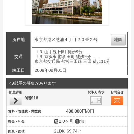
所在地
東京都港区芝浦４丁目２０番２号
地図
ＪＲ 山手線 田町 徒歩9分
交通
ＪＲ 京浜東北線 田町 徒歩9分
東京都交通局 都営三田線 三田 徒歩11分
竣工日
2008年09月01日
49部屋の募集があります
部屋詳細
間取り表示
お問合せ
9階918
400,000円
0円
賃料・管理費・共益費
2.0ヶ月
無
敷金・礼金
2LDK
69.74㎡
間取・面積