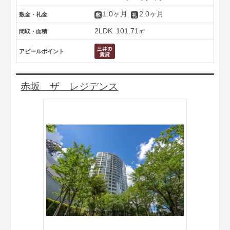
1.0ヶ月
2.0ヶ月
敷金・礼金
2LDK
101.71㎡
間取・面積
アピールポイント
赤坂 ザ レジデンス