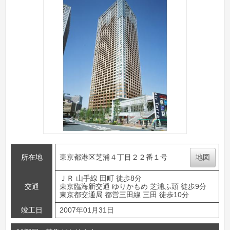
所在地
東京都港区芝浦４丁目２２番１号
地図
ＪＲ 山手線 田町 徒歩8分
交通
東京臨海新交通 ゆりかもめ 芝浦ふ頭 徒歩9分
東京都交通局 都営三田線 三田 徒歩10分
竣工日
2007年01月31日