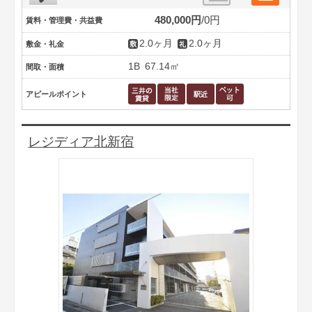
480,000円
0円
賃料・管理費・共益費
2.0ヶ月
2.0ヶ月
敷金・礼金
1B
67.14㎡
間取・面積
アピールポイント
レジディア北新宿