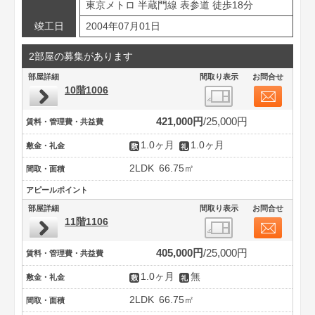
東京メトロ 半蔵門線 表参道 徒歩18分
竣工日
2004年07月01日
2部屋の募集があります
部屋詳細
間取り表示
お問合せ
10階1006
421,000円
25,000円
賃料・管理費・共益費
1.0ヶ月
1.0ヶ月
敷金・礼金
2LDK
66.75㎡
間取・面積
アピールポイント
部屋詳細
間取り表示
お問合せ
11階1106
405,000円
25,000円
賃料・管理費・共益費
1.0ヶ月
無
敷金・礼金
2LDK
66.75㎡
間取・面積