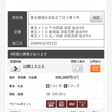
所在地
東京都港区赤坂五丁目３番３号
地図
東京メトロ 千代田線 赤坂 徒歩3分
交通
東京メトロ 銀座線 赤坂見附 徒歩9分
東京メトロ 丸ノ内線 赤坂見附 徒歩9分
竣工日
2008年02月01日
4部屋の募集があります
部屋詳細
間取り表示
お問合せ
15階１５０５
890,000円
0円
賃料・管理費・共益費
2.0ヶ月
2.0ヶ月
敷金・礼金
2B
100.82㎡
間取・面積
アピールポイント