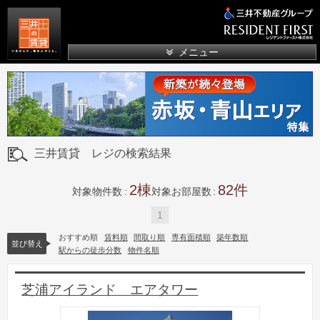
三井の賃貸
メニュー
三井賃貸 レジの検索結果
2
82
対象物件数
対象お部屋数
1
おすすめ順
賃料順
間取り順
専有面積順
築年数順
並び替え
駅からの徒歩分数
物件名順
芝浦アイランド エアタワー