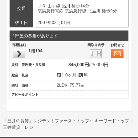
ＪＲ 山手線 品川 徒歩14分
交通
京浜急行電鉄 京浜急行線 北品川 徒歩9分
竣工日
2007年03月01日
1部屋の募集があります
部屋詳細
間取り表示
お問合せ
1階104
345,000円
25,000円
賃料・管理費・共益費
1.0ヶ月
無
敷金・礼金
2LDK
75.77㎡
間取・面積
アピールポイント
「三井の賃貸」レジデントファーストトップ
キーワードトップ


三井賃貸 レジ