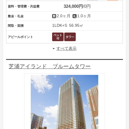
324,000円
0円
賃料・管理費・共益費
2.0ヶ月
1.0ヶ月
敷金・礼金
1LDK+S
56.95㎡
間取・面積
アピールポイント
すべて表示
芝浦アイランド ブルームタワー