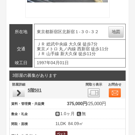
所在地
東京都新宿区北新宿１-３０-３２
地図
ＪＲ 総武中央線 大久保 徒歩7分
交通
東京メトロ 丸ノ内線 西新宿 徒歩11分
ＪＲ 山手線 新大久保 徒歩11分
竣工日
1997年04月01日
3部屋の募集があります
部屋詳細
間取り表示
お問合せ
5階501
375,000円
25,000円
賃料・管理費・共益費
1.0ヶ月
無
敷金・礼金
1LDK
84.09㎡
間取・面積