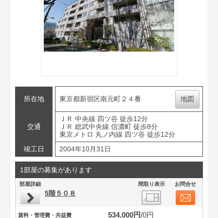
所在地
東京都新宿区南元町２４番
地図
ＪＲ 中央線 四ツ谷 徒歩12分
交通
ＪＲ 総武中央線 信濃町 徒歩8分
東京メトロ 丸ノ内線 四ツ谷 徒歩12分
竣工日
2004年10月31日
1部屋の募集があります
部屋詳細
間取り表示
お問合せ
5階５０８
534,000円
0円
賃料・管理費・共益費