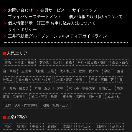
お問い合わせ
会員サービス
サイトマップ
プライバシーステートメント
個人情報の取り扱いについて
個人情報開示・訂正等 お申し込み方法について
サイトポリシー
三井不動産グループソーシャルメディアガイドライン
人気エリア
赤坂・六本木・麻布
芝公園・虎ノ門・新橋
番町・飯田橋・麹町
白金・白金
台・高輪
恵比寿・代官山・広尾
代々木上原・松濤・代々木
早稲田・落合・
神楽坂
日本橋・人形町・銀座
本郷・湯島・小石川
芝浦・三田・芝
豊
洲・月島・勝どき
戸越・五反田・大崎
祐天寺・学芸大学・自由が丘
駒沢・
用賀・二子玉川
池尻・三宿・駒場
東中野・高円寺・阿佐ヶ谷
成城・砧
上野・浅草・門前仲町
池袋・板橋・王子
区名(23区)
港区
渋谷区
中央区
新宿区
文京区
千代田区
目黒区
品川区