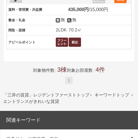
435,000円
15,000円
賃料・管理費・共益費
無
無
敷金・礼金
2LDK
70.2㎡
間取・面積
アピールポイント
3
4
対象物件数
対象お部屋数
1
「三井の賃貸」レジデントファーストトップ
キーワードトップ


エントランスがきれいな賃貸
関連キーワード