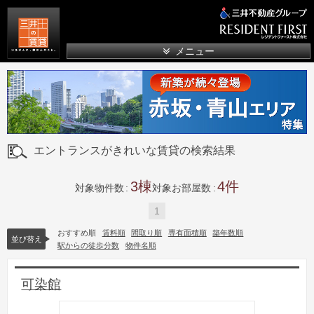
三井の賃貸
メニュー
エントランスがきれいな賃貸の検索結果
3
4
対象物件数
対象お部屋数
1
おすすめ順
賃料順
間取り順
専有面積順
築年数順
並び替え
駅からの徒歩分数
物件名順
可染館