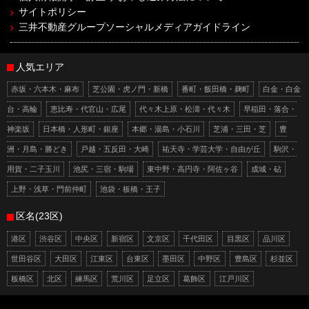
サイトポリシー
三井不動産グループソーシャルメディアガイドライン
人気エリア
赤坂・六本木・麻布
芝公園・虎ノ門・新橋
番町・飯田橋・麹町
白金・白金
台・高輪
恵比寿・代官山・広尾
代々木上原・松濤・代々木
早稲田・落合・
神楽坂
日本橋・人形町・銀座
本郷・湯島・小石川
芝浦・三田・芝
豊
洲・月島・勝どき
戸越・五反田・大崎
祐天寺・学芸大学・自由が丘
駒沢・
用賀・二子玉川
池尻・三宿・駒場
東中野・高円寺・阿佐ヶ谷
成城・砧
上野・浅草・門前仲町
池袋・板橋・王子
区名(23区)
港区
渋谷区
中央区
新宿区
文京区
千代田区
目黒区
品川区
世田谷区
大田区
江東区
台東区
墨田区
中野区
豊島区
杉並区
板橋区
北区
練馬区
荒川区
足立区
葛飾区
江戸川区