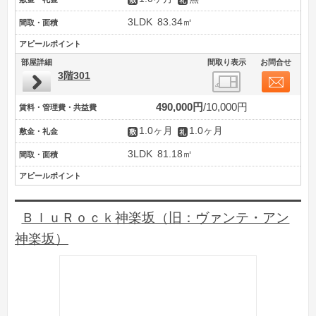
3LDK
83.34㎡
間取・面積
アピールポイント
部屋詳細
間取り表示
お問合せ
3階301
490,000円
10,000円
賃料・管理費・共益費
1.0ヶ月
1.0ヶ月
敷金・礼金
3LDK
81.18㎡
間取・面積
アピールポイント
ＢｌｕＲｏｃｋ神楽坂（旧：ヴァンテ・アン
神楽坂）