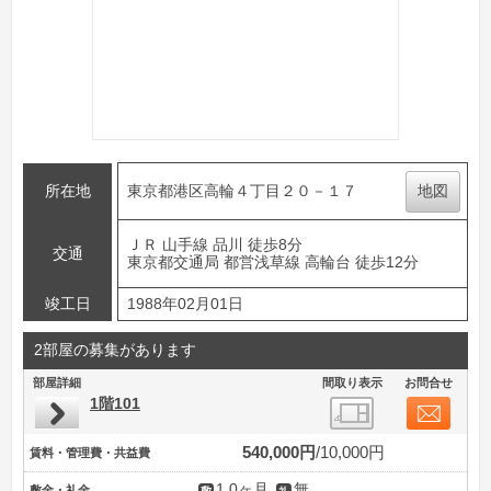
所在地
東京都港区高輪４丁目２０－１７
地図
ＪＲ 山手線 品川 徒歩8分
交通
東京都交通局 都営浅草線 高輪台 徒歩12分
竣工日
1988年02月01日
2部屋の募集があります
部屋詳細
間取り表示
お問合せ
1階101
540,000円
10,000円
賃料・管理費・共益費
1.0ヶ月
無
敷金・礼金