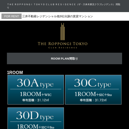
ＴＨＥ ＲＯＰＰＯＮＧＩ ＴＯＫＹＯ ＣＬＵＢ ＲＥＳＩＤＥＮＣＥ（ザ・六本木東京クラブレジデンス） 間取
り
FOR RENT
三井不動産レジデンシャル他3社分譲の賃貸マンション
ROOM PLAN/間取り
1ROOM