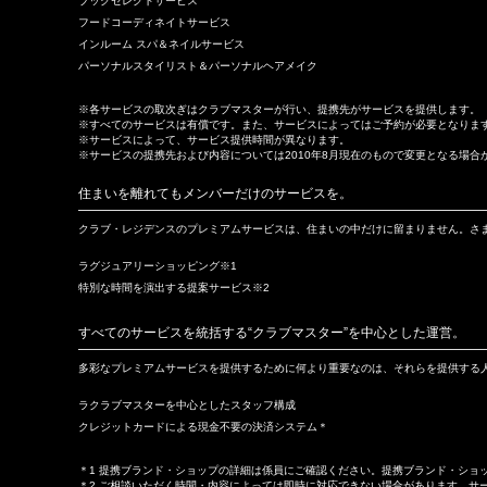
ブックセレクトサービス
フードコーディネイトサービス
インルーム スパ＆ネイルサービス
パーソナルスタイリスト＆パーソナルヘアメイク
※各サービスの取次ぎはクラブマスターが行い、提携先がサービスを提供します。
※すべてのサービスは有償です。また、サービスによってはご予約が必要となりま
※サービスによって、サービス提供時間が異なります。
※サービスの提携先および内容については2010年8月現在のもので変更となる場
住まいを離れてもメンバーだけのサービスを。
クラブ・レジデンスのプレミアムサービスは、住まいの中だけに留まりません。さ
ラグジュアリーショッピング※1
特別な時間を演出する提案サービス※2
すべてのサービスを統括する“クラブマスター”を中心とした運営。
多彩なプレミアムサービスを提供するために何より重要なのは、それらを提供する
ラクラブマスターを中心としたスタッフ構成
クレジットカードによる現金不要の決済システム＊
＊1 提携ブランド・ショップの詳細は係員にご確認ください。提携ブランド・ショ
＊2 ご相談いただく時間・内容によっては即時に対応できない場合があります。サ