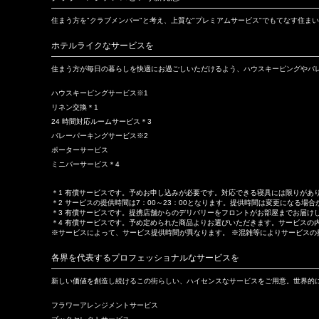
住まう方を"クラブメンバー"と考え、上質な"プレミアムサービス"でもてなす住
ホテルライクなサービスを
住まう方が毎日の暮らしを快適にお過ごしいただけるよう、ハウスキーピングやバ
ハウスキーピングサービス※1
リネン交換＊1
24 時間対応ルームサービス＊3
バレーパーキングサービス※2
ポーターサービス
ミニバーサービス＊4
＊1 有償サービスです。予めお申し込みが必要です。対応できる寝具には限りがあ
＊2 サービスの提供時間は7：00～23：00となります。提供時間は変更になる
＊3 有償サービスです。提携店舗からのデリバリーをフロントがお部屋までお届け
＊4 有償サービスです。予め定められた商品よりお選びいただきます。サービスの
※サービスによって、サービス提供時間が異なります。 ※混雑等によりサービスの
各界を代表するプロフェッショナルなサービスを
新しい価値を創造し続けるこの街らしい、ハイセンスなサービスをご用意。世界的
フラワーアレンジメントサービス