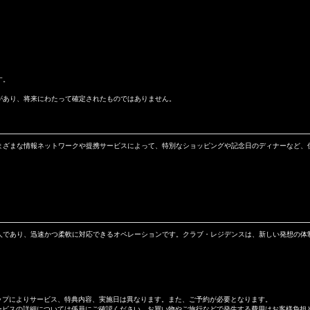
す。
合があり、将来にわたって確定されたものではありません。
まざまな情報ネットワークや提携サービスによって、特別なショッピングや記念日のディナーなど、
人であり、迅速かつ柔軟に対応できるオペレーションです。クラブ・レジデンスは、新しい発想の体
ップによりサービス、特典内容、実施日は異なります。また、ご予約が必要となります。
ービスの詳細については係員にご確認ください。お買い物やご旅行などで発生する費用はお客様負担