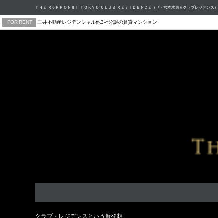
ＴＨＥ ＲＯＰＰＯＮＧＩ ＴＯＫＹＯ ＣＬＵＢ ＲＥＳＩＤＥＮＣＥ（ザ・六本木東京クラブレジデンス）
FOR RENT
三井不動産レジデンシャル他3社分譲の賃貸マンション
クラブ・レジデンスという新発想