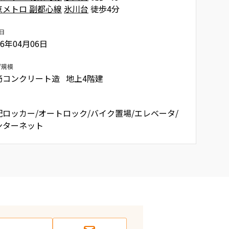
京メトロ 副都心線
氷川台
徒歩4分
日
76年04月06日
/規模
筋コンクリート造 地上4階建
配ロッカー/オートロック/バイク置場/エレベータ/
ンターネット