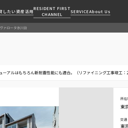
RESIDENT FIRST
貸したい
資産活用
SERVICE
About Us
CHANNEL
ヴァロータ氷川台
検索する
こだわりから探す
レジデントファーストについて
賃貸運営
販売マンション
NEWS
営業窓口
会社情報
お問い合わせ
お問い合わせ
マンションレポート
会員ページ
人気エリアから探す
こだわり一覧
事業案内
商店街のある暮らし
RESIDENT FIRST
区から探す
プレミアムマンション
MEMBERS登録
ーアルはもちろん新耐震性能にも適合。（リファイニング工事竣工：20
採用情報
住まいのコラム
駅・沿線から探す
新築
ご入居・提携サービス
ニュースリリース
RESIDENT FIRST
地図から探す
当社限定(港区・渋谷区)
MEMBERS登録
お部屋探しからご契約まで
お問い合わせ
キーワードから探す
当社限定(港区・渋谷区以外)
所在
よくあるご質問
三井不動産企画
東
社宅紹介
新着情報から探す
分譲賃貸
交通
【仲介会社様向け】当社仲介
東
ニュースから探す
賃料改定
事業部取り扱い物件入居申