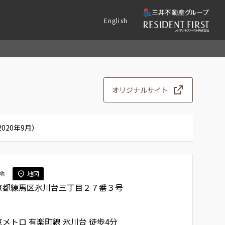
English
オリジナルサイト
20年9月）
地
地図
京都練馬区氷川台三丁目２７番３号
京メトロ 有楽町線
氷川台
徒歩4分