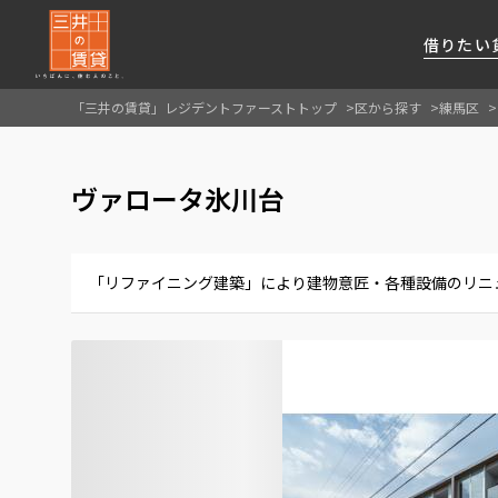
借りたい
「三井の賃貸」レジデントファーストトップ
区から探す
練馬区
About Us
借りたい
貸したい
資産活用
RESIDENT
SERVICE
ヴァロータ氷川台
FIRST CHANNEL
私たちレジデントファーストの思いや
厳選した都心の上質な賃貸マンションを数多
賃貸運営をお考えのオーナー様に
分譲マンションのご購入、売却の
レジデントファーストが提供する
ご提供するサービスをご紹介します
くご提案します
最適なプランをご提案します
ご相談も承ります
各種サービスをご紹介します
新しい住まいと暮らしの探しに関わる
「リファイニング建築」により建物意匠・各種設備のリニュ
様々な情報を発信します