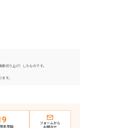
（端数切り上げ）したものです。
。
ります。
19
フォームから
日・年末年始
お問合せ