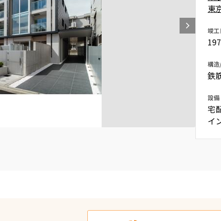
東
込
新着募集情報
フリーレント
竣工
ペット可
19
コンシェルジュ付き
構造
ブランドマンション
鉄
設備
宅
イ