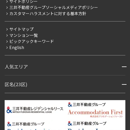
サイトポリシー
お問い合わせ
【仲介会社様向け】当社仲介事業部取り扱い物件入居申込
三井不動産グループソーシャルメディアポリシー
当社限定（港区・渋谷区以外）
カスタマーハラスメントに対する基本方針
三井不動産企画
分譲賃貸
サイトマップ
賃料改定
マンション一覧
ピックアックキーワード
フリーレント
English
ペット可
コンシェルジュ付き
人気エリア
開閉
ブランドマンション
赤坂・六本木
広尾・麻布・麻布十番
虎ノ門・麻布台
区名(23区)
開閉
青山・表参道・原宿
白金・目黒
高輪・五反田・大崎
恵比寿・代官山・中目黒
渋谷・松濤・代々木上原
番町・四谷・九段
港区
渋谷区
中央区
新宿区
文京区
千代田区
目黒区
日本橋・銀座
市ヶ谷・神楽坂・飯田橋
三田・芝・浜松町
品川区
世田谷区
大田区
江東区
台東区
墨田区
中野区
芝浦・汐留・品川
月島・勝どき・豊洲
本郷・春日・小石川
豊島区
杉並区
板橋区
北区
練馬区
荒川区
足立区
新宿・代々木
目白・高田馬場・早稲田
中野・荻窪
葛飾区
江戸川区
池尻大橋・三軒茶屋
祐天寺・学芸大学・自由が丘