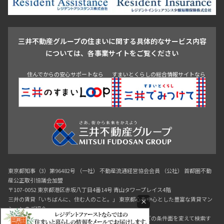
駒沢・用賀・二子玉川
成城・砧
池袋・板橋・王子
戸越・大井・蒲田
三井不動産グループの住まいに関する具体的なサービス内容
青山
渋谷
東京・大手町
新宿
品川
目黒・中目黒
については、各事業サイトをご覧ください
神田・御茶ノ水・秋葉原
初台・幡ヶ谷・笹塚
住んでからの安心サポートなら
すまいとくらしの総合情報サイトなら
東京都知事（3）第96482号 （一社） 不動産流通経営協会会員 （公社） 首都圏不動
産公正取引協議会加盟
〒107-0052 東京都港区赤坂八丁目4番14号 青山タワープレイス4階
三井の賃貸「いちばんに、住む人のこと。」 東京都心を中心とした豊富な賃貸マン
×
ションのご紹介。
理想の高級賃貸物件は見つかりましたか？エリアや駅などの条件面を変えて検索す