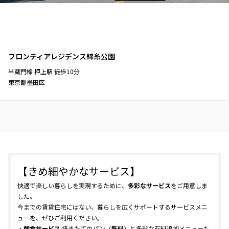
フロンティアレジデンス錦糸公園
半蔵門線
押上駅
徒歩
10
分
東京都墨田区
【きめ細やかなサービス】
快適で楽しい暮らしを実現するために、
多彩なサービス
をご用意しま
した。
今までの賃貸住宅にはない、暮らしを広くサポートするサービスメニ
ューを、ぜひご利用ください。
・
朝食サービス
:焼きたてのパン（
無料
）と多彩な有料追加メニューも