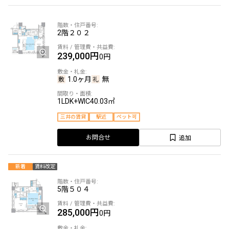
2階
２０２
239,000円
0円
1.0ヶ月
無
1LDK+WIC
40.03㎡
三井の賃貸
駅近
ペット可
追加
お問合せ
新着
賃料改定
5階
５０４
285,000円
0円