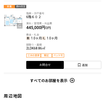
新着
賃料改定
6階
６０２
445,000円
0円
1.0ヶ月
1.0ヶ月
2LDK
68.86㎡
三井の賃貸
駅近
ペット可
追加
お問合せ
賃料改定
すべてのお部屋を表示
12階
１２０２
周辺地図
446,000円
0円