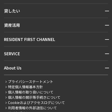
検索する
開閉
貸したい
人気エリアから探す
賃貸運営
区から探す
開閉
資産活用
お問い合わせ
駅・沿線から探す
販売マンション
地図から探す
開閉
RESIDENT FIRST CHANNEL
お問い合わせ
キーワードから探す
NEWS
開閉
SERVICE
新着情報から探す
マンションレポート
ニュースから探す
営業窓口
商店街のある暮らし
開閉
About Us
新着募集情報
会員ページ
住まいのコラム
レジデントファーストについて
RESIDENT FIRST MEMBERS登録
RESIDENT FIRST MEMBERS登録
こだわりから探す
プライバシーステートメント
会社情報
ご入居・提携サービス
特定個人情報基本方針
こだわり一覧
事業案内
個人情報の取り扱いについて
お部屋探しからご契約まで
プレミアムマンション
個人情報の開示等手続きについて
採用情報
よくあるご質問
Cookieおよびアクセスログについて
新築
ニュースリリース
社宅紹介
利用者情報の外部送信について
当社限定（港区・渋谷区）