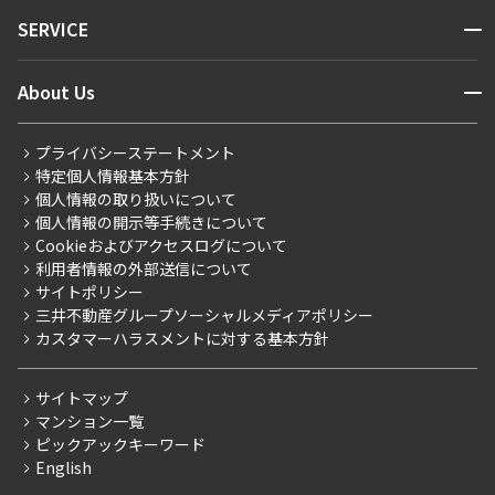
NEWS
開閉
SERVICE
新着情報から探す
マンションレポート
ニュースから探す
営業窓口
商店街のある暮らし
開閉
About Us
新着募集情報
会員ページ
住まいのコラム
レジデントファーストについて
RESIDENT FIRST MEMBERS登録
RESIDENT FIRST MEMBERS登録
こだわりから探す
プライバシーステートメント
会社情報
ご入居・提携サービス
特定個人情報基本方針
こだわり一覧
事業案内
個人情報の取り扱いについて
お部屋探しからご契約まで
プレミアムマンション
個人情報の開示等手続きについて
採用情報
よくあるご質問
Cookieおよびアクセスログについて
新築
ニュースリリース
社宅紹介
利用者情報の外部送信について
当社限定（港区・渋谷区）
サイトポリシー
お問い合わせ
【仲介会社様向け】当社仲介事業部取り扱い物件入居申込
三井不動産グループソーシャルメディアポリシー
当社限定（港区・渋谷区以外）
カスタマーハラスメントに対する基本方針
三井不動産企画
分譲賃貸
サイトマップ
賃料改定
マンション一覧
ピックアックキーワード
フリーレント
English
ペット可