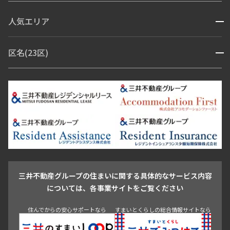
コンシェルジュ付き
人気エリア
開閉
ブランドマンション
赤坂・六本木
広尾・麻布・麻布十番
虎ノ門・麻布台
区名(23区)
開閉
青山・表参道・原宿
白金・目黒
高輪・五反田・大崎
恵比寿・代官山・中目黒
渋谷・松濤・代々木上原
番町・四谷・九段
港区
渋谷区
中央区
新宿区
文京区
千代田区
目黒区
日本橋・銀座
市ヶ谷・神楽坂・飯田橋
三田・芝・浜松町
品川区
世田谷区
大田区
江東区
台東区
墨田区
中野区
芝浦・汐留・品川
月島・勝どき・豊洲
本郷・春日・小石川
豊島区
杉並区
板橋区
北区
練馬区
荒川区
足立区
新宿・代々木
目白・高田馬場・早稲田
中野・荻窪
葛飾区
江戸川区
池尻大橋・三軒茶屋
祐天寺・学芸大学・自由が丘
駒沢・用賀・二子玉川
成城・砧
池袋・板橋・王子
戸越・大井・蒲田
三井不動産グループの住まいに関する具体的なサービス内容
青山
渋谷
東京・大手町
新宿
品川
目黒・中目黒
については、各事業サイトをご覧ください
神田・御茶ノ水・秋葉原
初台・幡ヶ谷・笹塚
住んでからの安心サポートなら
すまいとくらしの総合情報サイトなら