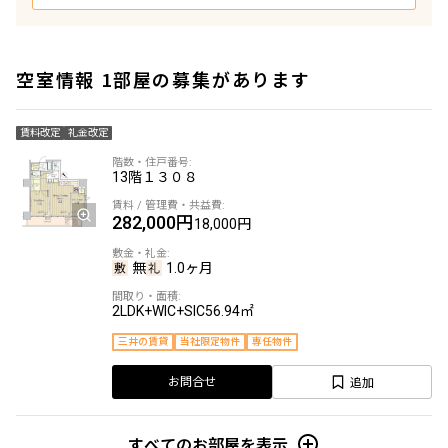
空室情報 1部屋の募集があります
賃料改定
礼金改定
13階
１３０８
282,000円
18,000円
無
1.0ヶ月
2LDK+WIC+SIC
56.94㎡
三井の賃貸
当社限定物件
専任物件
追加
お問合せ
すべてのお部屋を表示