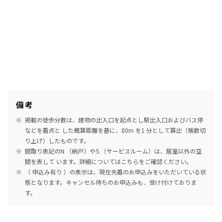
備考
掲載の徒歩分数は、建物の出入口を起点とし駅出入口およびバス停
などを着点と した概算距離を基に、80m を1 分として算出（端数切
り上げ）したものです。
間取り表記のN （納戸）やS （サービスルーム）は、居室以外の空
間を表して います。詳細については
こちら
をご確認ください。
（ 申込み有り ）の表示は、現在先着のお申込みをいただいている状
態となります。キャンセル待ちのお申込みも、受け付けておりま
す。