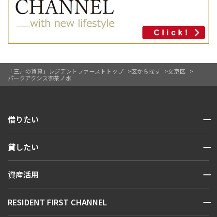
「三井の賃貸」レジデントファーストトップ
区から探す
文京区
パークアクシス御茶ノ水
開閉
借りたい
検索する
開閉
貸したい
人気エリアから探す
賃貸運営
区から探す
開閉
資産活用
お問い合わせ
駅・沿線から探す
販売マンション
地図から探す
開閉
RESIDENT FIRST CHANNEL
お問い合わせ
キーワードから探す