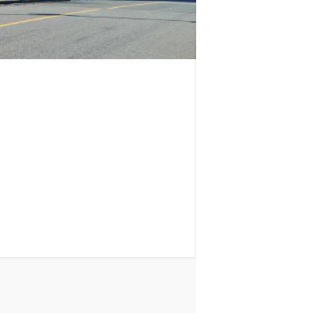
ロイヤルパークス品川
山手線
品川駅
徒歩
11
分
東京都港区