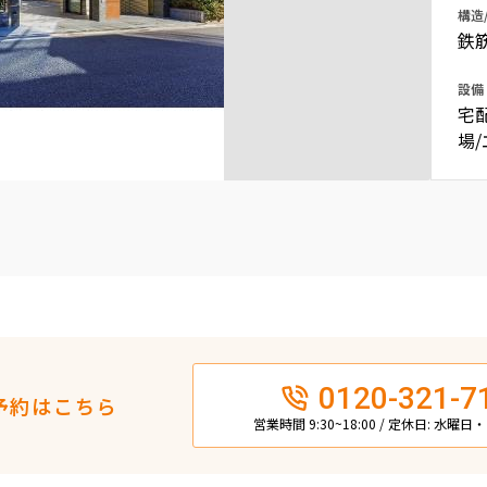
構造
込
新着募集情報
フリーレント
鉄
ペット可
設備
宅
コンシェルジュ付き
場
ブランドマンション
0120-321-7
予約はこちら
営業時間 9:30~18:00 / 定休日: 水曜