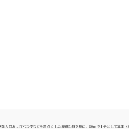
出入口およびバス停などを着点と した概算距離を基に、80m を1 分として算出