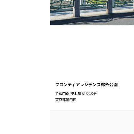
フロンティアレジデンス錦糸公園
半蔵門線
押上駅
徒歩
10
分
東京都墨田区