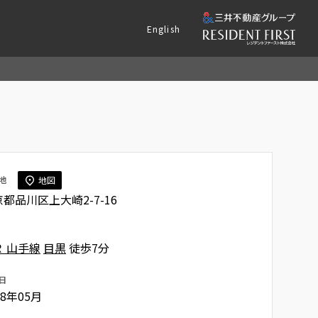
English
地
地図
都品川区上大崎2-7-16
Ｒ 山手線
目黒
徒歩7分
日
18年05月