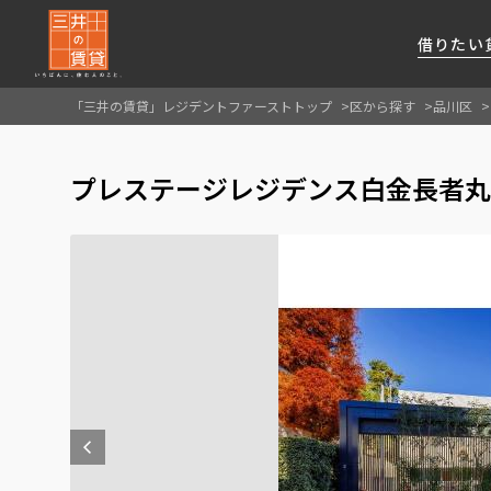
借りたい
「三井の賃貸」レジデントファーストトップ
区から探す
品川区
About Us
借りたい
貸したい
資産活用
RESIDENT
SERVICE
プレステージレジデンス白金長者丸
FIRST CHANNEL
私たちレジデントファーストの思いや
厳選した都心の上質な賃貸マンションを数多
賃貸運営をお考えのオーナー様に
分譲マンションのご購入、売却の
レジデントファーストが提供する
ご提供するサービスをご紹介します
くご提案します
最適なプランをご提案します
ご相談も承ります
各種サービスをご紹介します
新しい住まいと暮らしの探しに関わる
様々な情報を発信します