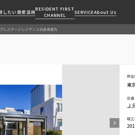
RESIDENT FIRST
貸したい
資産活用
SERVICE
About Us
CHANNEL
プレステージレジデンス白金長者丸
検索する
こだわりから探す
レジデントファーストについて
賃貸運営
販売マンション
NEWS
営業窓口
会社情報
お問い合わせ
お問い合わせ
マンションレポート
会員ページ
人気エリアから探す
こだわり一覧
事業案内
商店街のある暮らし
RESIDENT FIRST
区から探す
プレミアムマンション
MEMBERS登録
所在
採用情報
住まいのコラム
駅・沿線から探す
新築
ご入居・提携サービス
東京
ニュースリリース
RESIDENT FIRST
地図から探す
当社限定(港区・渋谷区)
MEMBERS登録
お部屋探しからご契約まで
交通
お問い合わせ
キーワードから探す
当社限定(港区・渋谷区以外)
Ｊ
よくあるご質問
三井不動産企画
社宅紹介
竣工
新着情報から探す
分譲賃貸
20
【仲介会社様向け】当社仲介
ニュースから探す
賃料改定
事業部取り扱い物件入居申