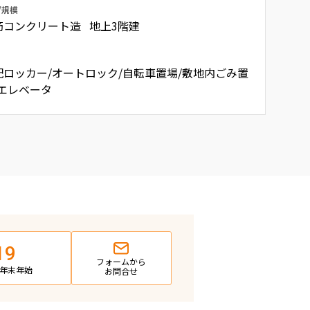
/規模
筋コンクリート造 地上3階建
配ロッカー/オートロック/自転車置場/敷地内ごみ置
/エレベータ
19
フォームから
日・年末年始
お問合せ