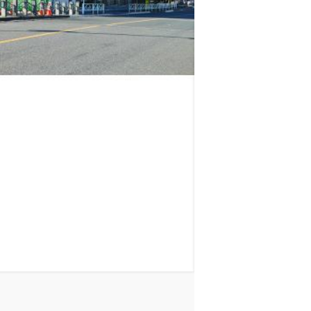
ロイヤルパークス品川
山手線
品川駅
徒歩
11
分
東京都港区