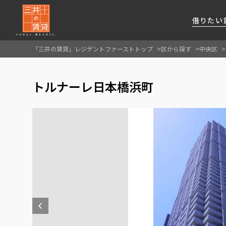
借りたい
「三井の賃貸」レジデントファーストトップ
区から探す
中央区
About Us
借りたい
貸したい
資産活用
RESIDENT
SERVICE
トルナーレ日本橋浜町
FIRST CHANNEL
私たちレジデントファーストの思いや
厳選した都心の上質な賃貸マンションを数多
賃貸運営をお考えのオーナー様に
分譲マンションのご購入、売却の
レジデントファーストが提供する
ご提供するサービスをご紹介します
くご提案します
最適なプランをご提案します
ご相談も承ります
各種サービスをご紹介します
新しい住まいと暮らしの探しに関わる
様々な情報を発信します