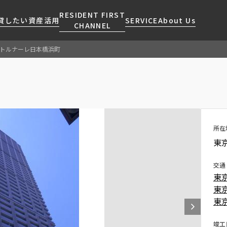
RESIDENT FIRST
貸したい
資産活用
SERVICE
About Us
CHANNEL
トルナーレ日本橋浜町
検索する
こだわりから探す
レジデントファーストについて
賃貸運営
販売マンション
NEWS
営業窓口
会社情報
お問い合わせ
お問い合わせ
マンションレポート
会員ページ
人気エリアから探す
こだわり一覧
事業案内
商店街のある暮らし
RESIDENT FIRST
区から探す
プレミアムマンション
MEMBERS登録
所在
採用情報
住まいのコラム
駅・沿線から探す
新築
ご入居・提携サービス
東京
ニュースリリース
RESIDENT FIRST
地図から探す
当社限定(港区・渋谷区)
MEMBERS登録
お部屋探しからご契約まで
交通
お問い合わせ
キーワードから探す
当社限定(港区・渋谷区以外)
東
よくあるご質問
三井不動産企画
東
社宅紹介
東
新着情報から探す
分譲賃貸
【仲介会社様向け】当社仲介
ニュースから探す
竣工
賃料改定
事業部取り扱い物件入居申