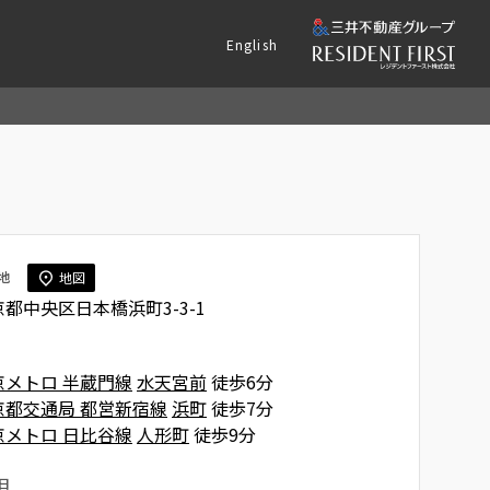
English
地
地図
都中央区日本橋浜町3-3-1
京メトロ 半蔵門線
水天宮前
徒歩6分
京都交通局 都営新宿線
浜町
徒歩7分
京メトロ 日比谷線
人形町
徒歩9分
日