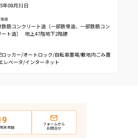
05年08月31日
/規模
骨鉄筋コンクリート造（一部鉄骨造、一部鉄筋コン
リート造） 地上47階地下2階建
配ロッカー/オートロック/自転車置場/敷地内ごみ置
/エレベータ/インターネット
19
フォームから
日・年末年始
お問合せ