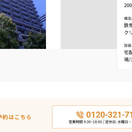
20
込
新着募集情報
フリーレント
構造
ペット可
鉄
ク
コンシェルジュ付き
ブランドマンション
設備
宅
場
0120-321-7
予約はこちら
営業時間 9:30~18:00 / 定休日: 水曜