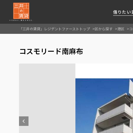
借りたい
「三井の賃貸」レジデントファーストトップ
区から探す
港区
コ
About Us
借りたい
貸したい
資産活用
RESIDENT
SERVICE
コスモリード南麻布
FIRST CHANNEL
私たちレジデントファーストの思いや
厳選した都心の上質な賃貸マンションを数多
賃貸運営をお考えのオーナー様に
分譲マンションのご購入、売却の
レジデントファーストが提供する
ご提供するサービスをご紹介します
くご提案します
最適なプランをご提案します
ご相談も承ります
各種サービスをご紹介します
新しい住まいと暮らしの探しに関わる
様々な情報を発信します