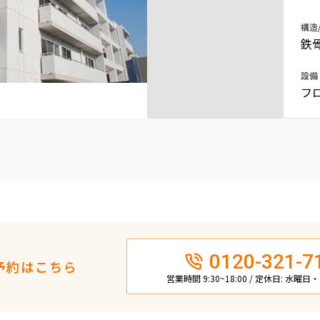
込
新着募集情報
フリーレント
構造
鉄
ペット可
設備
コンシェルジュ付き
フ
ブランドマンション
0120-321-7
予約はこちら
営業時間 9:30~18:00 / 定休日: 水曜