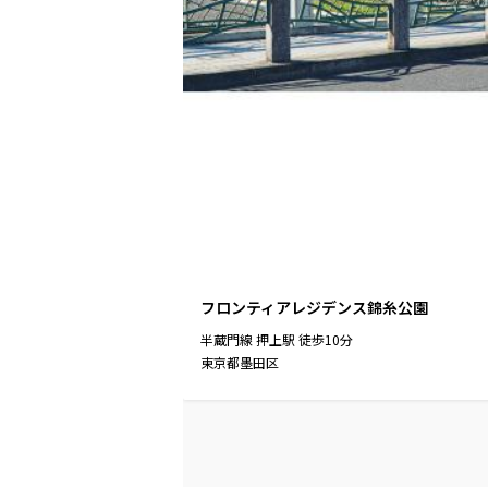
フロンティアレジデンス錦糸公園
半蔵門線
押上駅
徒歩
10
分
東京都墨田区