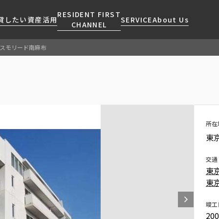
RESIDENT FIRST
貸したい
資産活用
SERVICE
About Us
CHANNEL
スモリード南麻布
検索する
こだわりから探す
レジデントファーストについて
賃貸運営
販売マンション
NEWS
営業窓口
会社情報
お問い合わせ
お問い合わせ
マンションレポート
会員ページ
人気エリアから探す
こだわり一覧
事業案内
商店街のある暮らし
RESIDENT FIRST
区から探す
プレミアムマンション
MEMBERS登録
所在
採用情報
住まいのコラム
駅・沿線から探す
新築
ご入居・提携サービス
東
ニュースリリース
RESIDENT FIRST
地図から探す
当社限定(港区・渋谷区)
MEMBERS登録
お部屋探しからご契約まで
交通
お問い合わせ
キーワードから探す
当社限定(港区・渋谷区以外)
東
よくあるご質問
三井不動産企画
東
社宅紹介
新着情報から探す
分譲賃貸
竣工
【仲介会社様向け】当社仲介
20
ニュースから探す
賃料改定
事業部取り扱い物件入居申