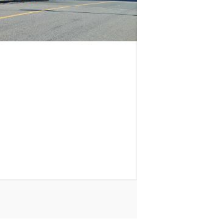
ロイヤルパークス品川
山手線
品川駅
徒歩
11
分
東京都港区