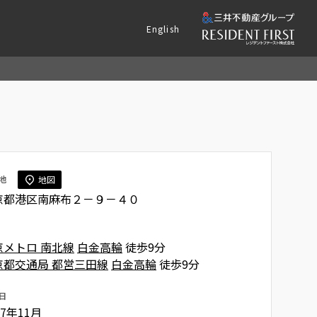
English
地
地図
京都港区南麻布２－９－４０
京メトロ 南北線
白金高輪
徒歩9分
京都交通局 都営三田線
白金高輪
徒歩9分
日
07年11月