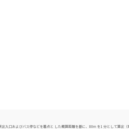
出入口およびバス停などを着点と した概算距離を基に、80m を1 分として算出