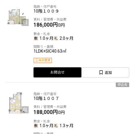
10階
１００９
186,000円
0円
1.0ヶ月
2.0ヶ月
1LDK+SIC
40.63㎡
三井の賃貸
追加
お問合せ
申込有
10階
１００７
188,000円
0円
1.0ヶ月
1.3ヶ月