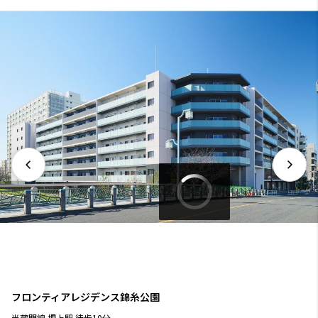
フロンティアレジデンス錦糸公園
半蔵門線
押上駅
徒歩
10
分