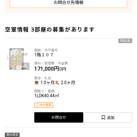
お問合せ先情報
空室情報 3部屋の募集があります
申込有
1階
１０７
171,000円
0円
1.0ヶ月
2.0ヶ月
1LDK
40.44㎡
三井の賃貸
追加
お問合せ
賃料改定