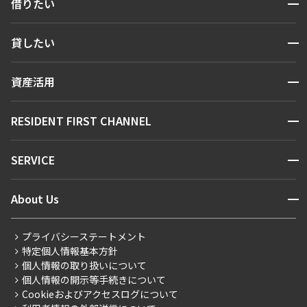
開閉
借りたい
検索する
開閉
貸したい
人気エリアから探す
賃貸運営
区から探す
開閉
資産活用
お問い合わせ
駅・沿線から探す
販売マンション
地図から探す
開閉
RESIDENT FIRST CHANNEL
お問い合わせ
キーワードから探す
NEWS
開閉
SERVICE
新着情報から探す
マンションレポート
ニュースから探す
営業窓口
商店街のある暮らし
開閉
About Us
新着募集情報
会員ページ
住まいのコラム
レジデントファーストについて
RESIDENT FIRST MEMBERS登録
RESIDENT FIRST MEMBERS登録
こだわりから探す
プライバシーステートメント
会社情報
ご入居・提携サービス
特定個人情報基本方針
こだわり一覧
事業案内
個人情報の取り扱いについて
お部屋探しからご契約まで
プレミアムマンション
個人情報の開示等手続きについて
採用情報
よくあるご質問
Cookieおよびアクセスログについて
新築
ニュースリリース
社宅紹介