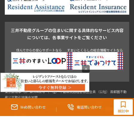
池尻大橋・三軒茶屋
祐天寺・学芸大学・自由が丘
駒沢・用賀・二子玉川
成城・砧
池袋・板橋・王子
戸越・大井・蒲田
三井不動産グループの住まいに関する具体的なサービス内容
青山
渋谷
東京・大手町
新宿
品川
目黒・中目黒
については、各事業サイトをご覧ください
神田・御茶ノ水・秋葉原
初台・幡ヶ谷・笹塚
住んでからの安心サポートなら
すまいとくらしの総合情報サイトなら
×
0120-190-554
【提携店】スタートライングループ(株)
Web問い合わせ
電話問い合わせ
東京都知事（3）第96482号 （一社） 不動産流通経営協会会員 （公社） 首都圏不動
検討中
産公正取引協議会加盟
〒107-0052 東京都港区赤坂八丁目4番14号 青山タワープレイス4階
三井の賃貸「いちばんに、住む人のこと。」 東京都心を中心とした豊富な賃貸マン
ションのご紹介。