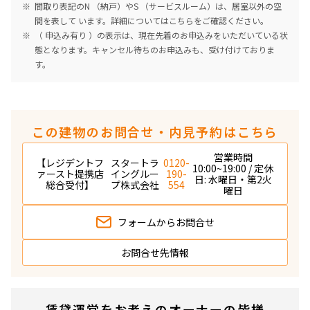
間取り表記のN （納戸）やS （サービスルーム）は、居室以外の空
間を表して います。詳細については
こちら
をご確認ください。
（ 申込み有り ）の表示は、現在先着のお申込みをいただいている状
態となります。キャンセル待ちのお申込みも、受け付けておりま
す。
この建物のお問合せ・内見予約はこちら
営業時間
【レジデントフ
スタートラ
0120-
10:00~19:00 / 定休
ァースト提携店
イングルー
190-
日: 水曜日・第2火
総合受付】
プ株式会社
554
曜日
フォームから
お問合せ
お問合せ先情報
賃貸運営をお考えのオーナーの皆様