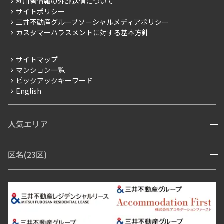
利用者情報の外部送信について
当社限定（港区・渋谷区）
サイトポリシー
お問い合わせ
【仲介会社様向け】当社仲介事業部取り扱い物件入居申込
三井不動産グループソーシャルメディアポリシー
当社限定（港区・渋谷区以外）
カスタマーハラスメントに対する基本方針
三井不動産企画
分譲賃貸
サイトマップ
賃料改定
マンション一覧
ピックアックキーワード
フリーレント
English
ペット可
コンシェルジュ付き
人気エリア
開閉
ブランドマンション
赤坂・六本木
広尾・麻布・麻布十番
虎ノ門・麻布台
区名(23区)
開閉
青山・表参道・原宿
白金・目黒
高輪・五反田・大崎
恵比寿・代官山・中目黒
渋谷・松濤・代々木上原
番町・四谷・九段
港区
渋谷区
中央区
新宿区
文京区
千代田区
目黒区
日本橋・銀座
市ヶ谷・神楽坂・飯田橋
三田・芝・浜松町
品川区
世田谷区
大田区
江東区
台東区
墨田区
中野区
芝浦・汐留・品川
月島・勝どき・豊洲
本郷・春日・小石川
豊島区
杉並区
板橋区
北区
練馬区
荒川区
足立区
新宿・代々木
目白・高田馬場・早稲田
中野・荻窪
葛飾区
江戸川区