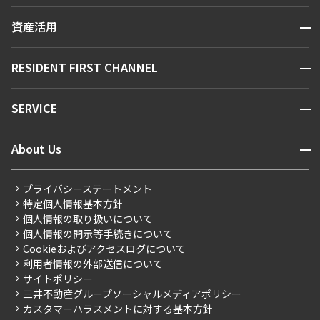
賃貸運営
区から探す
開閉
資産活用
お問い合わせ
駅・沿線から探す
販売マンション
地図から探す
開閉
RESIDENT FIRST CHANNEL
お問い合わせ
キーワードから探す
NEWS
開閉
SERVICE
新着情報から探す
マンションレポート
ニュースから探す
営業窓口
商店街のある暮らし
開閉
About Us
新着募集情報
会員ページ
住まいのコラム
レジデントファーストについて
RESIDENT FIRST MEMBERS登録
RESIDENT FIRST MEMBERS登録
こだわりから探す
プライバシーステートメント
会社情報
ご入居・提携サービス
特定個人情報基本方針
こだわり一覧
事業案内
個人情報の取り扱いについて
お部屋探しからご契約まで
プレミアムマンション
個人情報の開示等手続きについて
採用情報
よくあるご質問
Cookieおよびアクセスログについて
新築
ニュースリリース
社宅紹介
利用者情報の外部送信について
当社限定（港区・渋谷区）
サイトポリシー
お問い合わせ
【仲介会社様向け】当社仲介事業部取り扱い物件入居申込
三井不動産グループソーシャルメディアポリシー
当社限定（港区・渋谷区以外）
カスタマーハラスメントに対する基本方針
三井不動産企画