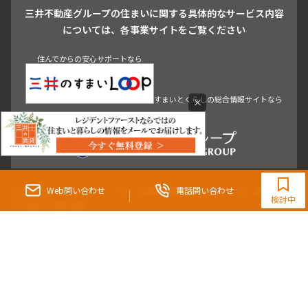
三井不動産グループの住まいに関する具体的なサービス内容
青山
渋谷
東京・大手町
新宿
品川
目黒・中目黒
については、各事業サイトをご覧ください
神田・御茶ノ水・秋葉原
初台・幡ヶ谷・笹塚
住んでからの安心サポートなら
すまいとくらしの総合情報サイトなら
×
0120-321-364
9:30~18:00（水曜定休）
Web問い合わせ
電話問い合わせ
東京都知事（3）第96482号 （一社） 不動産流通経営協会会員 （公社） 首都圏不動
検討中
産公正取引協議会加盟
〒107-0052 東京都港区赤坂八丁目4番14号 青山タワープレイス4階
三井の賃貸「いちばんに、住む人のこと。」 東京都心を中心とした豊富な賃貸マン
ションのご紹介。
理想の高級賃貸物件は見つかりましたか？エリアや駅などの条件面を変えて検索す
ればきっと理想の物件に巡り合えます。
都心の高級賃貸物件探しは[三井の賃貸]レジデントファーストで！