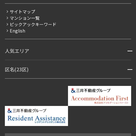
分譲賃貸
サイトマップ
賃料改定
マンション一覧
ピックアックキーワード
フリーレント
English
ペット可
コンシェルジュ付き
人気エリア
開閉
ブランドマンション
赤坂・六本木
広尾・麻布・麻布十番
虎ノ門・麻布台
区名(23区)
開閉
青山・表参道・原宿
白金・目黒
高輪・五反田・大崎
恵比寿・代官山・中目黒
渋谷・松濤・代々木上原
番町・四谷・九段
港区
渋谷区
中央区
新宿区
文京区
千代田区
目黒区
日本橋・銀座
市ヶ谷・神楽坂・飯田橋
三田・芝・浜松町
品川区
世田谷区
大田区
江東区
台東区
墨田区
中野区
芝浦・汐留・品川
月島・勝どき・豊洲
本郷・春日・小石川
豊島区
杉並区
板橋区
北区
練馬区
荒川区
足立区
新宿・代々木
目白・高田馬場・早稲田
中野・荻窪
葛飾区
江戸川区
池尻大橋・三軒茶屋
祐天寺・学芸大学・自由が丘
駒沢・用賀・二子玉川
成城・砧
池袋・板橋・王子
戸越・大井・蒲田