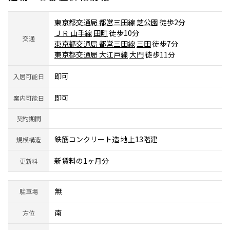
東京都交通局 都営三田線
芝公園
徒歩2分
ＪＲ 山手線
田町
徒歩10分
交通
東京都交通局 都営三田線
三田
徒歩7分
東京都交通局 大江戸線
大門
徒歩11分
即可
入居可能日
即可
案内可能日
契約期間
鉄筋コンクリート造 地上13階建
規模構造
新賃料の1ヶ月分
更新料
無
駐車場
南
方位