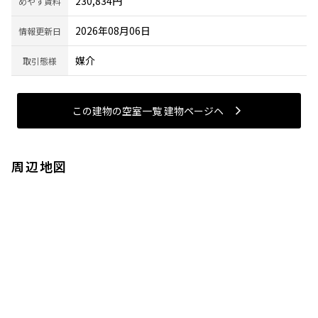
230,834円
めやす賃料
2026年08月06日
情報更新日
媒介
取引態様
この建物の空室一覧 建物ページヘ
周辺地図