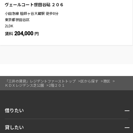
ヴェールコート世田谷砧
２０６
小田急線
祖師ヶ谷大蔵駅
徒歩
8
分
東京都世田谷区
2LDK
204,000
賃料
円
「三井の賃貸」レジデントファーストトップ
区から探す
港区
ＫＤＸレジデンス芝公園
2階２０１
開閉
借りたい
検索する
開閉
貸したい
人気エリアから探す