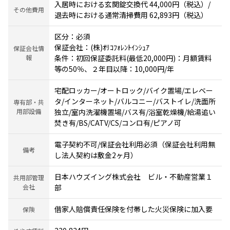
入居時における玄関錠交換代 44,000円（税込）/
その他費用
退去時における通常清掃費用 62,893円（税込）
区分：必須
保証会社：(株)ｵﾘｺﾌｫﾚﾝﾄｲﾝｼｭｱ
保証会社情
報
条件：初回保証委託料(最低20,000円)：月額賃料
等の50％、２年目以降：10,000円/年
宅配ロッカー/オートロック/バイク置場/エレベー
タ/インターネット/バルコニー/バストイレ/洗面所
専有部・共
用部設備
独立/室内洗濯機置場/バス有/浴室乾燥機/給湯追い
焚き有/BS/CATV/CS/コンロ有/ピアノ可
電子契約不可/保証会社利用必須（保証会社利用無
備考
し法人契約は敷金2ヶ月）
日本ハウズイング株式会社 ビル・不動産営業１
共用部管理
会社
部
借家人賠償責任保険を付帯した火災保険に加入要
保険