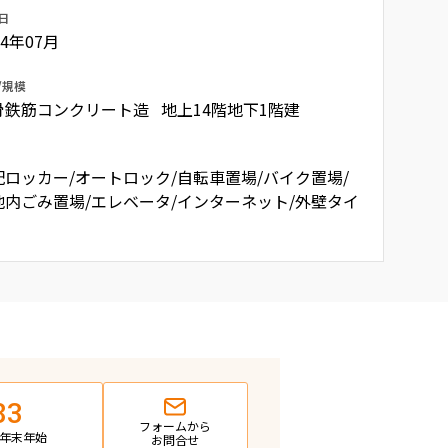
日
04年07月
/規模
骨鉄筋コンクリート造 地上14階地下1階建
配ロッカー/オートロック/自転車置場/バイク置場/
地内ごみ置場/エレベータ/インターネット/外壁タイ
83
フォームから
日・年末年始
お問合せ