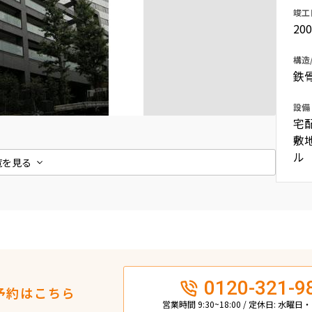
竣工
込
新着募集情報
フリーレント
20
ペット可
構造
鉄
コンシェルジュ付き
ブランドマンション
設備
宅
敷
ル
覧を見る
0120-321-9
予約はこちら
営業時間 9:30~18:00 / 定休日: 水曜