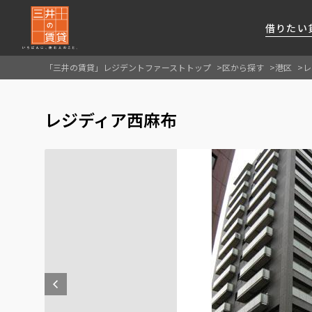
借りたい
「三井の賃貸」レジデントファーストトップ
区から探す
港区
レ
About Us
借りたい
貸したい
資産活用
RESIDENT
SERVICE
レジディア西麻布
FIRST CHANNEL
私たちレジデントファーストの思いや
厳選した都心の上質な賃貸マンションを数多
賃貸運営をお考えのオーナー様に
分譲マンションのご購入、売却の
レジデントファーストが提供する
ご提供するサービスをご紹介します
くご提案します
最適なプランをご提案します
ご相談も承ります
各種サービスをご紹介します
新しい住まいと暮らしの探しに関わる
様々な情報を発信します