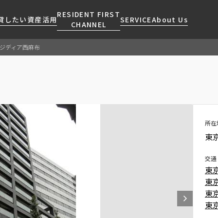
RESIDENT FIRST
貸したい
資産活用
SERVICE
About Us
CHANNEL
ジディア西麻布
検索する
こだわりから探す
レジデントファーストについて
賃貸運営
販売マンション
NEWS
営業窓口
会社情報
お問い合わせ
お問い合わせ
マンションレポート
会員ページ
人気エリアから探す
こだわり一覧
事業案内
商店街のある暮らし
RESIDENT FIRST
区から探す
プレミアムマンション
MEMBERS登録
所在
採用情報
住まいのコラム
駅・沿線から探す
新築
ご入居・提携サービス
東
ニュースリリース
RESIDENT FIRST
地図から探す
当社限定(港区・渋谷区)
MEMBERS登録
お部屋探しからご契約まで
交通
お問い合わせ
キーワードから探す
当社限定(港区・渋谷区以外)
東
よくあるご質問
三井不動産企画
東
社宅紹介
東
新着情報から探す
分譲賃貸
東
【仲介会社様向け】当社仲介
ニュースから探す
賃料改定
事業部取り扱い物件入居申