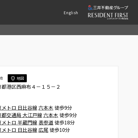
English
地
地図
京都港区西麻布４－１５－２
京メトロ 日比谷線
六本木
徒歩9分
京都交通局 大江戸線
六本木
徒歩9分
京メトロ 半蔵門線
表参道
徒歩18分
京メトロ 日比谷線
広尾
徒歩10分