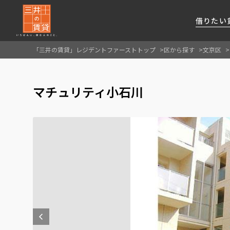
借りたい
「三井の賃貸」レジデントファーストトップ
区から探す
文京区
About Us
借りたい
貸したい
資産活用
RESIDENT
SERVICE
マチュリティ小石川
FIRST CHANNEL
私たちレジデントファーストの思いや
厳選した都心の上質な賃貸マンションを数多
賃貸運営をお考えのオーナー様に
分譲マンションのご購入、売却の
レジデントファーストが提供する
ご提供するサービスをご紹介します
くご提案します
最適なプランをご提案します
ご相談も承ります
各種サービスをご紹介します
新しい住まいと暮らしの探しに関わる
様々な情報を発信します