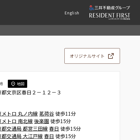
English
オリジナルサイト
地
地図
京都文京区春日２－１２－３
京メトロ 丸ノ内線
茗荷谷
徒歩11分
京メトロ 南北線
後楽園
徒歩15分
京都交通局 都営三田線
春日
徒歩15分
京都交通局 大江戸線
春日
徒歩15分