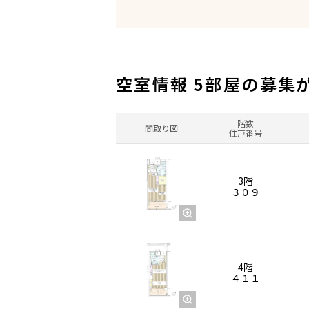
空室情報 5部屋の募集
階数
間取り図
住戸番号
3階
３０９
4階
４１１