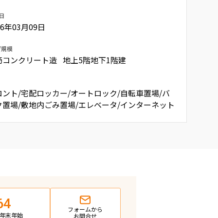
日
06年03月09日
/規模
筋コンクリート造 地上5階地下1階建
ロント/宅配ロッカー/オートロック/自転車置場/バ
ク置場/敷地内ごみ置場/エレベータ/インターネット
64
フォームから
日・年末年始
お問合せ