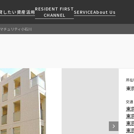
RESIDENT FIRST
貸したい
資産活用
SERVICE
About Us
CHANNEL
マチュリティ小石川
検索する
こだわりから探す
レジデントファーストについて
賃貸運営
販売マンション
NEWS
営業窓口
会社情報
お問い合わせ
お問い合わせ
マンションレポート
会員ページ
人気エリアから探す
こだわり一覧
事業案内
商店街のある暮らし
RESIDENT FIRST
区から探す
プレミアムマンション
MEMBERS登録
採用情報
住まいのコラム
駅・沿線から探す
新築
所在
ご入居・提携サービス
東
ニュースリリース
RESIDENT FIRST
地図から探す
当社限定(港区・渋谷区)
MEMBERS登録
お部屋探しからご契約まで
お問い合わせ
キーワードから探す
当社限定(港区・渋谷区以外)
交通
よくあるご質問
東
三井不動産企画
東
社宅紹介
新着情報から探す
分譲賃貸
東
【仲介会社様向け】当社仲介
東
ニュースから探す
賃料改定
事業部取り扱い物件入居申