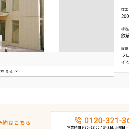
込
新着募集情報
竣工
フリーレント
20
ペット可
構造
コンシェルジュ付き
鉄
ブランドマンション
設備
フ
イ
覧を見る
0120-321-3
予約はこちら
営業時間 9:30~18:00 / 定休日: 水曜